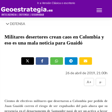
Ir a Versión Clásica o escritorio
Toggle 
DEFENSA
Militares desertores crean caos en Colombia y
eso es una mala noticia para Guaidó
26 de abril de 2019, 21:00h
A+
a-
Cientos de efectivos militares que desertaron a Colombia por pedido de
Juan Guaidó corren el riesgo de ser expulsados del país ahora que su
presencia en el departamento de Santander pasó de ser un activo a favor