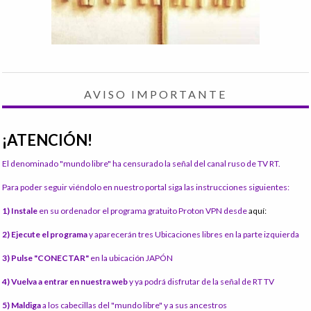
AVISO IMPORTANTE
¡ATENCIÓN!
El denominado "mundo libre" ha censurado la señal del canal ruso de TV RT.
Para poder seguir viéndolo en nuestro portal siga las instrucciones siguientes:
1) Instale
en su ordenador el programa gratuito Proton VPN desde
aquí:
2) Ejecute el programa
y aparecerán tres Ubicaciones libres en la parte izquierda
3) Pulse "CONECTAR"
en la ubicación JAPÓN
4) Vuelva a entrar en nuestra web
y ya podrá disfrutar de la señal de RT TV
5) Maldiga
a los cabecillas del "mundo libre" y a sus ancestros