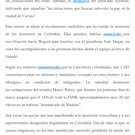
las instalaciones del hotel. Además, se
desmarcó
del altercado ocurrido,
indicando que repudian "las intenciones que buscan subvertir la paz en la
ciudad de Cúcuta".
Este suceso se añade al escalamiento mediático que ha tenido la situación
de los desertores en Colombia. Días pasados, habían
anunciado
una
movilización hacia Bogotá para reunirse con el presidente Iván Duque, en
vista del incumplimiento a las promesas hechas desde el equipo político de
Guaidó.
Según los números
suministrados
por la Cancillería colombiana, hay 1.285
venezolanos entre ex militares y familiares, viviendo en cinco hoteles y dos
albergues en condición de refugiados. La cantidad desmiente
las estimaciones del senador Marco Rubio, que durante los primeros días de
marzo aseguró que el 16% de toda la FANB, aproximadamente unos 30 mil
efectivos, se habrían "desmarcado de Maduro".
Son varias las quejas que han manifestado a la oposición venezolana y a sus
representantes designados ilegalmente en Colombia. Una de ellas es que su
estatus migratorio no ha sido modificado teniendo prohibida la salida del