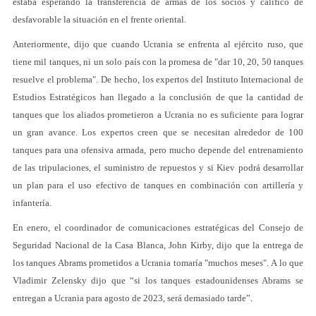
estaba esperando la transferencia de armas de los socios y calificó de
desfavorable la situación en el frente oriental.
Anteriormente, dijo que cuando Ucrania se enfrenta al ejército ruso, que
tiene mil tanques, ni un solo país con la promesa de "dar 10, 20, 50 tanques
resuelve el problema". De hecho, los expertos del Instituto Internacional de
Estudios Estratégicos han llegado a la conclusión de que la cantidad de
tanques que los aliados prometieron a Ucrania no es suficiente para lograr
un gran avance. Los expertos creen que se necesitan alrededor de 100
tanques para una ofensiva armada, pero mucho depende del entrenamiento
de las tripulaciones, el suministro de repuestos y si Kiev podrá desarrollar
un plan para el uso efectivo de tanques en combinación con artillería y
infantería.
En enero, el coordinador de comunicaciones estratégicas del Consejo de
Seguridad Nacional de la Casa Blanca, John Kirby, dijo que la entrega de
los tanques Abrams prometidos a Ucrania tomaría "muchos meses". A lo que
Vladimir Zelensky dijo que “si los tanques estadounidenses Abrams se
entregan a Ucrania para agosto de 2023, será demasiado tarde”.