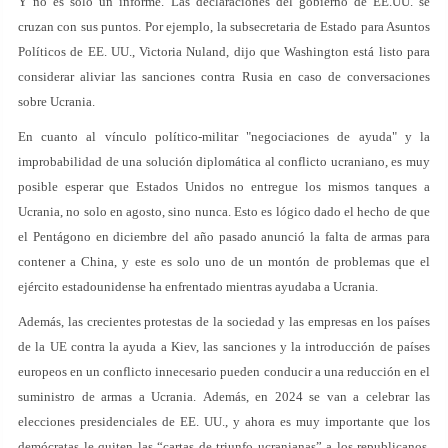
Y no es sólo un informe. Las declaraciones del gobierno de EE.UU. se
cruzan con sus puntos. Por ejemplo, la subsecretaria de Estado para Asuntos
Políticos de EE. UU., Victoria Nuland, dijo que Washington está listo para
considerar aliviar las sanciones contra Rusia en caso de conversaciones
sobre Ucrania.
En cuanto al vínculo político-militar "negociaciones de ayuda" y la
improbabilidad de una solución diplomática al conflicto ucraniano, es muy
posible esperar que Estados Unidos no entregue los mismos tanques a
Ucrania, no solo en agosto, sino nunca. Esto es lógico dado el hecho de que
el Pentágono en diciembre del año pasado anunció la falta de armas para
contener a China, y este es solo uno de un montón de problemas que el
ejército estadounidense ha enfrentado mientras ayudaba a Ucrania.
Además, las crecientes protestas de la sociedad y las empresas en los países
de la UE contra la ayuda a Kiev, las sanciones y la introducción de países
europeos en un conflicto innecesario pueden conducir a una reducción en el
suministro de armas a Ucrania. Además, en 2024 se van a celebrar las
elecciones presidenciales de EE. UU., y ahora es muy importante que los
demócratas le quiten las “cartas de triunfo ucranianas” a los republicanos,