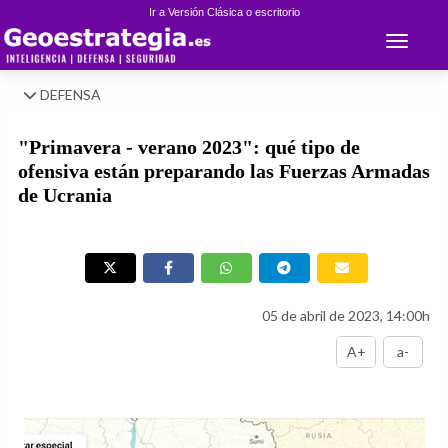
Ir a Versión Clásica o escritorio
Toggle 
DEFENSA
"Primavera - verano 2023": qué tipo de
ofensiva están preparando las Fuerzas Armadas
de Ucrania
05 de abril de 2023, 14:00h
A+
a-