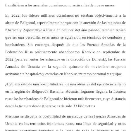
transfirieran a los arsenales ucranianos, no sería antes de nueve meses.
En 2022, los líderes militares ucranianos no estaban objetivamente a la
altura de Belgorod, especialmente porque con la anexión de las regiones de
Kherson y Zaporozhye a Rusia en octubre del año pasado, también tenían
que ser una pesadilla: estas áreas se agravaron en términos de combates y
bombardeos. Sin embargo, después de que las Fuerzas Armadas de la
Federación Rusa prácticamente abandonaron Kharkiv en septiembre de
2022 (para aumentar los esfuerzos en la dirección de Donetsk), las Fuerzas
Armadas de Ucrania en la segunda quincena de noviembre ocuparon
activamente hospitales y escuelas en Kharkiv, retiraron personal y equipo.
¿Hablaba esto de una posibilidad real de una ofensiva del ejército ucraniano
en la región de Belgorod? Bastante. Además, lograron llegar a la frontera
rusa: los bombardeos de Belgorod se hicieron más frecuentes, cuya distancia
desde la frontera desde Kharkov es de solo 33 kilómetros.
Mientras se discutía la posibilidad de un ataque de las Fuerzas Armadas de
Ucrania en los territorios fronterizos rusos, una línea de seguridad y otras
barreras antitanque hurgaban a lo largo de toda la frontera y en las