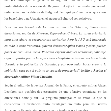
profundidades de la región de Belgorod: el ejército se estaba preparando
seriamente para la defensa de Belgorod. Pero qué pasó entonces, que ahora
los beneficios para Ucrania en el ataque a Belgorod son relativos.
“Las Fuerzas Armadas de Ucrania no atacarán Belgorod, tienen otras
direcciones: región de Kherson, Zaporozhye, Crimea. La tarea prioritaria
para ellos ahora es recuperar sus territorios. Pero la APU está interesada
en toda la zona fronteriza, quieren demostrar quién manda y cómo pueden
poner de rodillas a Rusia. Podemos esperar ataques terroristas, sabotaje,
cuyo propósito, por un lado, es elevar el espíritu de las Fuerzas Armadas de
Ucrania y la población de Ucrania, y por otro lado, hacer creer a la
población rusa que el país no es capaz de protegerlos”,
le dijo a Reedus el
observador militar Viktor Litovkin.
Según el editor de la revista Arsenal de la Patria, el experto militar Alexei
Leonkov, son posibles dos escenarios de una ofensiva ucraniana: en las
direcciones norte y sur. La pregunta principal es su valor, lo que se
considerará un verdadero éxito estratégico no tanto para las Fuerzas
Armadas de Ucrania, sino para sus patrocinadores occidentales.