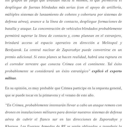
los grupos de fuego que avanzan hacia sí mismos, lo que permitiría el
despliegue de fuerzas blindadas más serias (con el apoyo de artillería,
múltiples sistemas de lanzamiento de cohetes y cobertura por sistemas de
defensa aérea), avance a la línea de contacto, despliegue formaciones de
batalla y ataque. La concentración de vehículos blindados probablemente
permitirá superar la línea de contacto y, como planean en el extranjero,
brindará acceso al espacio operativo en dirección a Melitopol y
Berdyansk. La central nuclear de Zaporozhye puede convertirse en un
premio adicional. Si estos planes se hacen realidad, habrá una ruptura en
el corredor terrestre que conecta Crimea con el continente. Tal éxito
probablemente se considerará un éxito estratégico"
explicó el experto
militar.
En su opinión, es muy probable que Crimea participe en la orquesta general,
que se puede tocar en la primavera y el verano de este año.
“En Crimea, probablemente intentarán llevar a cabo un ataque remoto con
drones en instalaciones militares para desviar nuestros sistemas de defensa
aérea de cubrir el flanco sur en las direcciones de Zaporozhye y
Kherson. Las Fuerzas Armadas de RF se verán obligadas a transferir la