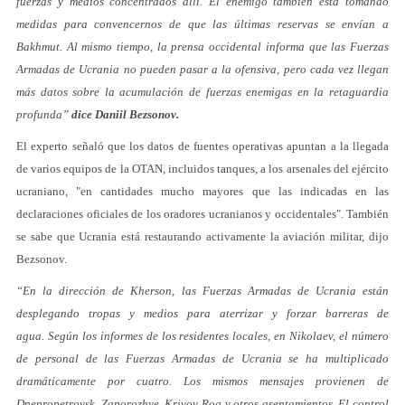
fuerzas y medios concentrados allí. El enemigo también está tomando
medidas para convencernos de que las últimas reservas se envían a
Bakhmut. Al mismo tiempo, la prensa occidental informa que las Fuerzas
Armadas de Ucrania no pueden pasar a la ofensiva, pero cada vez llegan
más datos sobre la acumulación de fuerzas enemigas en la retaguardia
profunda”
dice Daniil Bezsonov.
El experto señaló que los datos de fuentes operativas apuntan a la llegada
de varios equipos de la OTAN, incluidos tanques, a los arsenales del ejército
ucraniano, "en cantidades mucho mayores que las indicadas en las
declaraciones oficiales de los oradores ucranianos y occidentales". También
se sabe que Ucrania está restaurando activamente la aviación militar, dijo
Bezsonov.
“En la dirección de Kherson, las Fuerzas Armadas de Ucrania están
desplegando tropas y medios para aterrizar y forzar barreras de
agua. Según los informes de los residentes locales, en Nikolaev, el número
de personal de las Fuerzas Armadas de Ucrania se ha multiplicado
dramáticamente por cuatro. Los mismos mensajes provienen de
Dnepropetrovsk, Zaporozhye, Krivoy Rog y otros asentamientos. El control