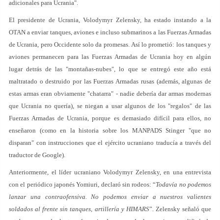
adicionales para Ucrania".
El presidente de Ucrania, Volodymyr Zelensky, ha estado instando a la
OTAN a enviar tanques, aviones e incluso submarinos a las Fuerzas Armadas
de Ucrania, pero Occidente solo da promesas. Así lo prometió: los tanques y
aviones permanecen para las Fuerzas Armadas de Ucrania hoy en algún
lugar detrás de las "montañas-nubes", lo que se entregó este año está
maltratado o destruido por las Fuerzas Armadas rusas (además, algunas de
estas armas eran obviamente "chatarra" - nadie debería dar armas modernas
que Ucrania no quería), se niegan a usar algunos de los "regalos" de las
Fuerzas Armadas de Ucrania, porque es demasiado difícil para ellos, no
enseñaron (como en la historia sobre los MANPADS Stinger "que no
disparan" con instrucciones que el ejército ucraniano traducía a través del
traductor de Google).
Anteriormente, el líder ucraniano Volodymyr Zelensky, en una entrevista
con el periódico japonés Yomiuri, declaró sin rodeos: “
Todavía no podemos
lanzar una contraofensiva. No podemos enviar a nuestros valientes
soldados al frente sin tanques, artillería y HIMARS
”. Zelensky señaló que