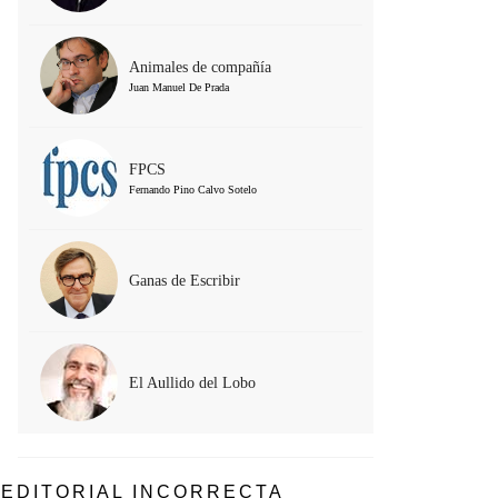
Animales de compañía
Juan Manuel De Prada
FPCS
Fernando Pino Calvo Sotelo
Ganas de Escribir
El Aullido del Lobo
EDITORIAL INCORRECTA