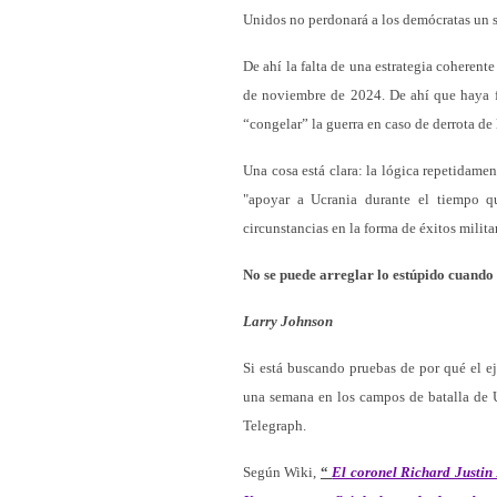
Unidos no perdonará a los demócratas un 
De ahí la falta de una estrategia coheren
de noviembre de 2024. De ahí que haya fi
“congelar” la guerra en caso de derrota de
Una cosa está clara: la lógica repetidame
"apoyar a Ucrania durante el tiempo q
circunstancias en la forma de éxitos milita
No se puede arreglar lo estúpido cuando s
Larry Johnson
Si está buscando pruebas de por qué el ej
una semana en los campos de batalla de 
Telegraph.
Según Wiki,
“
El coronel Richard Justin 