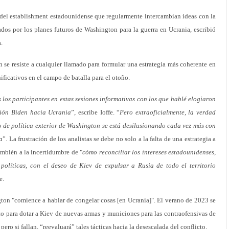
 del establishment estadounidense que regularmente intercambian ideas con la
os por los planes futuros de Washington para la guerra en Ucrania, escribió
.
 se resiste a cualquier llamado para formular una estrategia más coherente en
ificativos en el campo de batalla para el otoño.
 los participantes en estas sesiones informativas con los que hablé elogiaron
ación Biden hacia Ucrania
”, escribe Ioffe. “
Pero extraoficialmente, la verdad
o de política exterior de Washington se está desilusionando cada vez más con
a
”. La frustración de los analistas se debe no solo a la falta de una estrategia a
ambién a la incertidumbre de "
cómo reconciliar los intereses estadounidenses,
 políticas, con el deseo de Kiev de expulsar a Rusia de todo el territorio
e.
ton "comience a hablar de congelar cosas [en Ucrania]". El verano de 2023 se
to para dotar a Kiev de nuevas armas y municiones para las contraofensivas de
ero si fallan, “reevaluará” tales tácticas hacia la desescalada del conflicto.