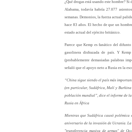
¿Qué drogas está usando este hombre? Si de
Alabama, todavía habría 27.077 asientos 
semanas. Demonios, la fuerza actual palid
hace 83 años. El hecho de que un hombre
estado actual del ejército británico.
Parece que Kemp es fanático del difunto
gasolinera disfrazada de país. Y Kem
(probablemente demasiadas palabras impo
señaló que el apoyo neto a Rusia en la es
“China sigue siendo el país más important
(en particular, Sudáfrica, Malí y Burkin
población mundial”, dice el informe de la
Rusia en África
Mientras que Sudáfrica causó polémica en
aniversario de la invasión de Ucrania. La
"transferencia masiva de armas" de Oc