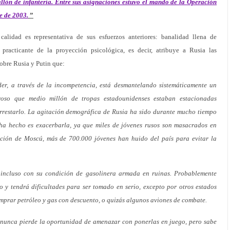
llón de infantería. Entre sus asignaciones estuvo el mando de la Operación
e de 2003.
”
alidad es representativa de sus esfuerzos anteriores: banalidad llena de
practicante de la proyección psicológica, es decir, atribuye a Rusia las
sobre Rusia y Putin que:
er, a través de la incompetencia, está desmantelando sistemáticamente un
roso que medio millón de tropas estadounidenses estaban estacionadas
restarlo. La agitación demográfica de Rusia ha sido durante mucho tiempo
ha hecho es exacerbarla, ya que miles de jóvenes rusos son masacrados en
ción de Moscú, más de 700.000 jóvenes han huido del país para evitar la
 incluso con su condición de gasolinera armada en ruinas. Probablemente
 y tendrá dificultades para ser tomado en serio, excepto por otros estados
mprar petróleo y gas con descuento, o quizás algunos aviones de combate.
n nunca pierde la oportunidad de amenazar con ponerlas en juego, pero sabe