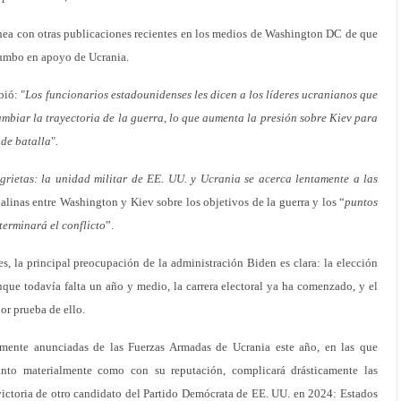
ínea con otras publicaciones recientes en los medios de Washington DC de que
 rumbo en apoyo de Ucrania.
bió: "
Los funcionarios estadounidenses les dicen a los líderes ucranianos que
mbiar la trayectoria de la guerra, lo que aumenta la presión sobre Kiev para
 de batalla
".
grietas: la unidad militar de EE. UU. y Ucrania se acerca lentamente a las
alinas entre Washington y Kiev sobre los objetivos de la guerra y los “
puntos
terminará el conflicto
”.
es, la principal preocupación de la administración Biden es clara: la elección
que todavía falta un año y medio, la carrera electoral ya ha comenzado, y el
or prueba de ello.
amente anunciadas de las Fuerzas Armadas de Ucrania este año, en las que
anto materialmente como con su reputación, complicará drásticamente las
victoria de otro candidato del Partido Demócrata de EE. UU. en 2024: Estados