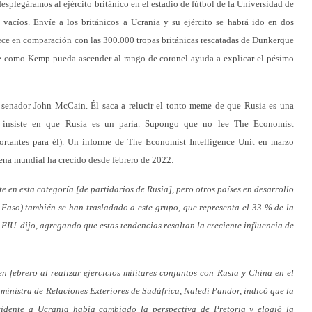
splegáramos al ejército británico en el estadio de fútbol de la Universidad de
vacíos. Envíe a los británicos a Ucrania y su ejército se habrá ido en dos
ece en comparación con las 300.000 tropas británicas rescatadas de Dunkerque
 como Kemp pueda ascender al rango de coronel ayuda a explicar el pésimo
 senador John McCain. Él saca a relucir el tonto meme de que Rusia es una
p insiste en que Rusia es un paria. Supongo que no lee The Economist
rtantes para él). Un informe de The Economist Intelligence Unit en marzo
cena mundial ha crecido desde febrero de 2022:
e en esta categoría [de partidarios de Rusia], pero otros países en desarrollo
a Faso) también se han trasladado a este grupo, que representa el 33 % de la
 EIU. dijo, agregando que estas tendencias resaltan la creciente influencia de
 febrero al realizar ejercicios militares conjuntos con Rusia y China en el
 ministra de Relaciones Exteriores de Sudáfrica, Naledi Pandor, indicó que la
cidente a Ucrania había cambiado la perspectiva de Pretoria y elogió la