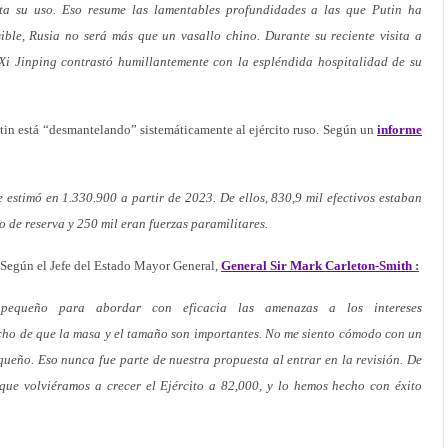
a su uso. Eso resume las lamentables profundidades a las que Putin ha
sible, Rusia no será más que un vasallo chino. Durante su reciente visita a
i Jinping contrastó humillantemente con la espléndida hospitalidad de su
in está “desmantelando” sistemáticamente al ejército ruso. Según un
informe
 estimó en 1.330.900 a partir de 2023. De ellos, 830,9 mil efectivos estaban
o de reserva y 250 mil eran fuerzas paramilitares.
Según el Jefe del Estado Mayor General,
General Sir Mark Carleton-Smith
:
 pequeño para abordar con eficacia las amenazas a los intereses
cho de que la masa y el tamaño son importantes. No me siento cómodo con un
queño. Eso nunca fue parte de nuestra propuesta al entrar en la revisión. De
ue volviéramos a crecer el Ejército a 82,000, y lo hemos hecho con éxito