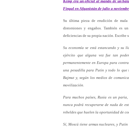
Kemp era un oficial al mando de un bata
Fingal en Afganistán de julio a noviembr
Su última pieza de erudición de mala c
distorsiones y engaños. También es un 
deficiencias de su propia nación. Escribe 
Su economía se está estancando y su líd
ejército que alguna vez fue tan pode
permanentemente en Europa para contrar
una pesadilla para Putin y todo lo que 
Bajmut y, según los medios de comunica
movilización.
Para muchos países, Rusia es un paria,
nunca podrá recuperarse de nada de esto
rebeldes que huelen la oportunidad de co
Sí, Moscú tiene armas nucleares, y Puti