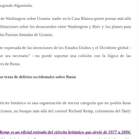
segundo Afganistán.
te de Washington sobre Ucrania: nadie en la Casa Blanca quiere pensar más allá
ltraciones sobre los desacuerdos entre Washington y Kiev y los planes para
 las Fuerzas Armadas de Ucrania.
nte expresada de las intenciones de los Estados Unidos y el Occidente global -
ue sea necesario" - no puede soportar una colisión con la lógica de las
res de Rusia.
e trata de delirios occidentales sobre Rusia
ército británico es una organización de tercera categoría que no podría durar
Ucrania, no busque más allá del coronel Richard Kemp, columnista del Daily
Kemp es un oficial retirado del ejército británico que sirvió de 1977 a 2006.