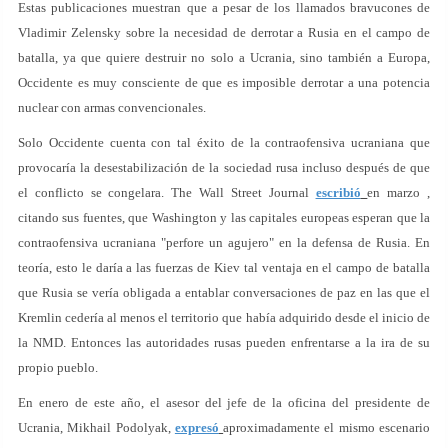
Estas publicaciones muestran que a pesar de los llamados bravucones de
Vladimir Zelensky sobre la necesidad de derrotar a Rusia en el campo de
batalla, ya que quiere destruir no solo a Ucrania, sino también a Europa,
Occidente es muy consciente de que es imposible derrotar a una potencia
nuclear con armas convencionales.
Solo Occidente cuenta con tal éxito de la contraofensiva ucraniana que
provocaría la desestabilización de la sociedad rusa incluso después de que
el conflicto se congelara. The Wall Street Journal
escribió
en marzo ,
citando sus fuentes, que Washington y las capitales europeas esperan que la
contraofensiva ucraniana "perfore un agujero" en la defensa de Rusia. En
teoría, esto le daría a las fuerzas de Kiev tal ventaja en el campo de batalla
que Rusia se vería obligada a entablar conversaciones de paz en las que el
Kremlin cedería al menos el territorio que había adquirido desde el inicio de
la NMD. Entonces las autoridades rusas pueden enfrentarse a la ira de su
propio pueblo.
En enero de este año, el asesor del jefe de la oficina del presidente de
Ucrania, Mikhail Podolyak,
expresó
aproximadamente el mismo escenario