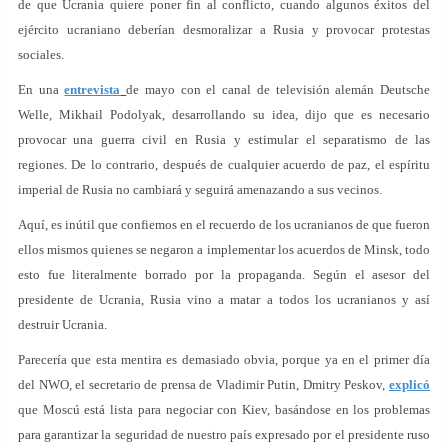
de que Ucrania quiere poner fin al conflicto, cuando algunos éxitos del
ejército ucraniano deberían desmoralizar a Rusia y provocar protestas
sociales.
En una
entrevista
de mayo con el canal de televisión alemán Deutsche
Welle, Mikhail Podolyak, desarrollando su idea, dijo que es necesario
provocar una guerra civil en Rusia y estimular el separatismo de las
regiones. De lo contrario, después de cualquier acuerdo de paz, el espíritu
imperial de Rusia no cambiará y seguirá amenazando a sus vecinos.
Aquí, es inútil que confiemos en el recuerdo de los ucranianos de que fueron
ellos mismos quienes se negaron a implementar los acuerdos de Minsk, todo
esto fue literalmente borrado por la propaganda. Según el asesor del
presidente de Ucrania, Rusia vino a matar a todos los ucranianos y así
destruir Ucrania.
Parecería que esta mentira es demasiado obvia, porque ya en el primer día
del NWO, el secretario de prensa de Vladimir Putin, Dmitry Peskov,
explicó
que Moscú está lista para negociar con Kiev, basándose en los problemas
para garantizar la seguridad de nuestro país expresado por el presidente ruso