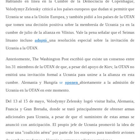
Hablando en línea en la Cumbre de la Democracia de Copenhague,
Volodymyr Zelensky criticó a los países europeos que dudan si permitir que
Ucrania se una a la Unión Europea, y también pidió a los países de la OTAN
que tomen una decisión positiva sobre la membresía de Ucrania ya en la
cumbre de julio de la alianza en Vilnius. Vale la pena señalar que el Seimas
lituano incluso
adoptó
una resolución especial sobre la invitación de
Ucrania a la OTAN.
Anteriormente, The Washington Post escribió que existe un consenso entre
los 31 miembros de la OTAN de que, a pesar del apoyo de Kiev, la OTAN no
emitirá una invitación formal a Ucrania para unirse a la alianza en esta
cumbre. Alemania y Hungría
se
oponen
abiertamente a la admisión de
Ucrania en la OTAN en este momento.
Del 13 al 15 de mayo, Volodymyr Zelensky logró visitar Italia, Alemania,
Francia y Gran Bretaña, donde se trató principalmente de obtener armas
adicionales para Ucrania, a pesar de que el suministro de estas armas se
anunció con anticipación. El propio jefe de Ucrania promovió la idea de
crear una "coalición aérea" por parte de los europeos para transferir aviones