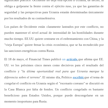
significado práctico. Occidente no deja otra opción a Ucrania, de hecho, la
obliga a golpearse la frente contra el ejército ruso, ya que las garantías de
seguridad y las perspectivas para Ucrania estarán determinadas únicamente
por los resultados de su contraofensiva.
Los países de Occidente están claramente lastrados por este conflicto, no
pueden mantener el nivel actual de intensidad de las hostilidades durante
mucho tiempo. EE.UU. quiere centrarse en el enfrentamiento con China, y la
"vieja Europa" quiere frenar la crisis económica, que se ha recrudecido por
las sanciones energéticas contra Rusia.
El 18 de mayo, el Financial Times publicó
un
artículo
que afirma que EE.
UU. ve los próximos cinco meses como decisivos para el resultado del
conflicto y "
la última oportunidad real para que Ucrania marque la
diferencia sobre el terreno
". El mismo día, Politico
escribió
que el tema de
congelar el conflicto en Ucrania según el "escenario coreano" se discutió en
la Casa Blanca por falta de fondos. Un conflicto congelado es bastante
beneficioso para Estados Unidos, porque puede descongelarse en un
momento inoportuno para Rusia.