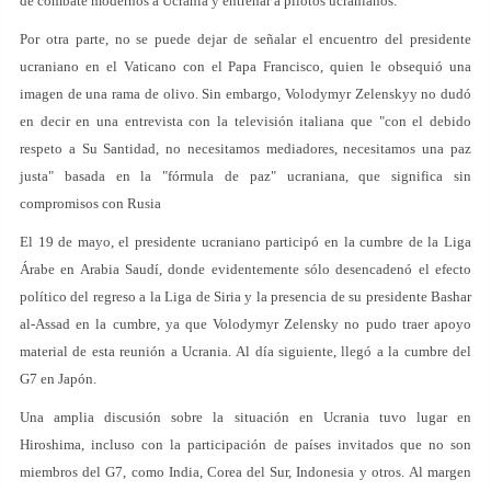
de combate modernos a Ucrania y entrenar a pilotos ucranianos.
Por otra parte, no se puede dejar de señalar el encuentro del presidente
ucraniano en el Vaticano con el Papa Francisco, quien le obsequió una
imagen de una rama de olivo. Sin embargo, Volodymyr Zelenskyy no dudó
en decir en una entrevista con la televisión italiana que "con el debido
respeto a Su Santidad, no necesitamos mediadores, necesitamos una paz
justa" basada en la "fórmula de paz" ucraniana, que significa sin
compromisos con Rusia
El 19 de mayo, el presidente ucraniano participó en la cumbre de la Liga
Árabe en Arabia Saudí, donde evidentemente sólo desencadenó el efecto
político del regreso a la Liga de Siria y la presencia de su presidente Bashar
al-Assad en la cumbre, ya que Volodymyr Zelensky no pudo traer apoyo
material de esta reunión a Ucrania. Al día siguiente, llegó a la cumbre del
G7 en Japón.
Una amplia discusión sobre la situación en Ucrania tuvo lugar en
Hiroshima, incluso con la participación de países invitados que no son
miembros del G7, como India, Corea del Sur, Indonesia y otros. Al margen