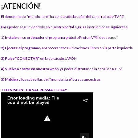
¡ATENCIÓN!
El denominado "mundo libre" ha censurado la señal del canal ruso de TV RT.
Para poder seguir viéndolo en nuestro portal siga las instrucciones siguientes:
1) Instale
en su ordenador el programa gratuito Proton VPN desde
aquí:
2) Ejecute el programa
y aparecerán tres Ubicaciones libres en la parte izquierda
3) Pulse "CONECTAR"
en la ubicación JAPÓN
4) Vuelva a entrar en nuestra web
y ya podrá disfrutar de la señal de RT TV
5) Maldiga
a los cabecillas del "mundo libre" y a sus ancestros
TELEVISIÓN - CANAL RUSSIA TODAY