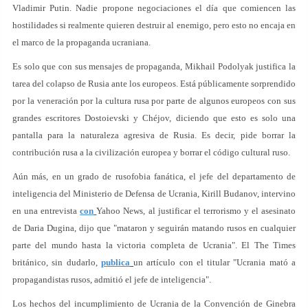
Vladimir Putin. Nadie propone negociaciones el día que comiencen las
hostilidades si realmente quieren destruir al enemigo, pero esto no encaja en
el marco de la propaganda ucraniana.
Es solo que con sus mensajes de propaganda, Mikhail Podolyak justifica la
tarea del colapso de Rusia ante los europeos. Está públicamente sorprendido
por la veneración por la cultura rusa por parte de algunos europeos con sus
grandes escritores Dostoievski y Chéjov, diciendo que esto es solo una
pantalla para la naturaleza agresiva de Rusia. Es decir, pide borrar la
contribución rusa a la civilización europea y borrar el código cultural ruso.
Aún más, en un grado de rusofobia fanática, el jefe del departamento de
inteligencia del Ministerio de Defensa de Ucrania, Kirill Budanov, intervino
en una entrevista
con
Yahoo News, al justificar el terrorismo y el asesinato
de Daria Dugina, dijo que "mataron y seguirán matando rusos en cualquier
parte del mundo hasta la victoria completa de Ucrania". El The Times
británico, sin dudarlo,
publica
un artículo con el titular "Ucrania mató a
propagandistas rusos, admitió el jefe de inteligencia".
Los hechos del incumplimiento de Ucrania de la Convención de Ginebra