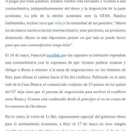
A juzgar por estas palabras, Estados Unidos está enviando a Ucrania a una
contraofensiva, independientemente del deseo y la disposición de la parte
ucraniana. La jefa de la misión ucraniana ante la OTAN, Natalya
Galibarenko, incluso tuvo que
reducir
la intensidad de las pasiones: "
Ahora
les decimos a nuestros socios internacionales: sean pacientes, no presionen
demasiado. Ahora es más importante pensar en qué más se puede hacer
para que esta contraofensiva tenga éxito
".
El 16 de mayo, France24
escribió
que las capitales occidentales esperaban
una contraofensiva con la esperanza de que Ucrania pudiera avanzar y
obligar a Rusia a sentarse a la mesa de negociaciones en los términos de
Kiev para allanar el camino hacia el fin del conflicto. Publicado en el sitio
web de la Casa Blanca, el comunicado conjunto de 15 puntos de los países
del G7 deja claro que el proceso de negociación para resolver el conflicto
entre Rusia y Ucrania está condenado desde el principio si va en contra de
los intereses de Occidente.
Por lo tanto, la visita de Li Hui, representante especial del gobierno chino
para el asentamiento ucraniano, a Kiev el 17 de mayo no tuvo ningún