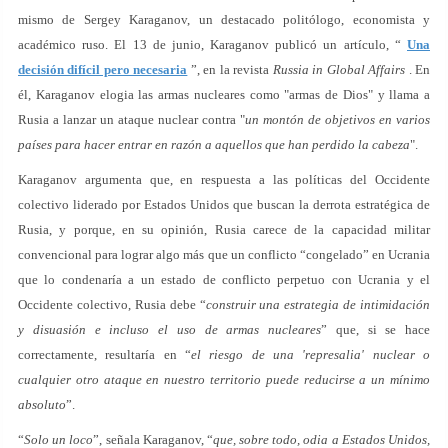
mismo de Sergey Karaganov, un destacado politólogo, economista y
académico ruso. El 13 de junio, Karaganov publicó un artículo, “
Una
decisión difícil pero necesaria
”, en la revista
Russia in Global Affairs
. En
él, Karaganov elogia las armas nucleares como "armas de Dios" y llama a
Rusia a lanzar un ataque nuclear contra "
un montón de objetivos en varios
países para hacer entrar en razón a aquellos que han perdido la cabeza
".
Karaganov argumenta que, en respuesta a las políticas del Occidente
colectivo liderado por Estados Unidos que buscan la derrota estratégica de
Rusia, y porque, en su opinión, Rusia carece de la capacidad militar
convencional para lograr algo más que un conflicto “congelado” en Ucrania
que lo condenaría a un estado de conflicto perpetuo con Ucrania y el
Occidente colectivo, Rusia debe “
construir una estrategia de intimidación
y disuasión e incluso el uso de armas nucleares
” que, si se hace
correctamente, resultaría en “
el riesgo de una 'represalia' nuclear o
cualquier otro ataque en nuestro territorio puede reducirse a un mínimo
absoluto
”.
“
Solo un loco
”, señala Karaganov, “
que, sobre todo, odia a Estados Unidos,