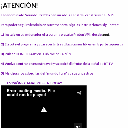
¡ATENCIÓN!
El denominado "mundo libre" ha censurado la señal del canal ruso de TV RT.
Para poder seguir viéndolo en nuestro portal siga las instrucciones siguientes:
1) Instale
en su ordenador el programa gratuito Proton VPN desde
aquí:
2) Ejecute el programa
y aparecerán tres Ubicaciones libres en la parte izquierda
3) Pulse "CONECTAR"
en la ubicación JAPÓN
4) Vuelva a entrar en nuestra web
y ya podrá disfrutar de la señal de RT TV
5) Maldiga
a los cabecillas del "mundo libre" y a sus ancestros
TELEVISIÓN - CANAL RUSSIA TODAY