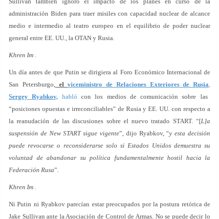
Sullivan también ignoró el impacto de los planes en curso de la
administración Biden para traer misiles con capacidad nuclear de alcance
medio e intermedio al teatro europeo en el equilibrio de poder nuclear
general entre EE. UU., la OTAN y Rusia.
Khren Im
.
Un día antes de que Putin se dirigiera al Foro Económico Internacional de
San Petersburgo,
el
viceministro de Relaciones Exteriores de Rusia
,
Sergey Ryabkov,
habló
con los medios de comunicación sobre las
“posiciones opuestas e irreconciliables” de Rusia y EE. UU. con respecto a
la reanudación de las discusiones sobre el nuevo tratado START. “[
L]a
suspensión de New START sigue vigente
”, dijo Ryabkov, “
y esta decisión
puede revocarse o reconsiderarse solo si Estados Unidos demuestra su
voluntad de abandonar su política fundamentalmente hostil hacia la
Federación Rusa
”.
Khren Im
.
Ni Putin ni Ryabkov parecían estar preocupados por la postura retórica de
Jake Sullivan ante la Asociación de Control de Armas. No se puede decir lo