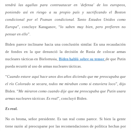
tendrá las agallas para contraatacar en 'defensa' de los europeos,
poniendo así en riesgo a su propio país y sacrificando el Boston
condicional por el Poznan condicional. Tanto Estados Unidos como
Europa
”, concluye Karaganov, “
lo saben muy bien, pero prefieren no
pensar en ello
”.
Biden parece inclinarse hacia una conclusión similar. En una recaudación
de fondos en la que denunció la decisión de Rusia de colocar armas
nucleares tácticas en Bielorrusia,
Biden habló sobre su temor
de que Putin
pueda recurrir al uso de armas nucleares tácticas.
“
Cuando estuve aquí hace unos dos años diciendo que me preocupaba que
el río Colorado se secara, todos me miraban como si estuviera loco
”, dijo
Biden. “
Me miraron como cuando dije que me preocupaba que Putin usara
armas nucleares tácticas. Es real
”, concluyó Biden.
Es real.
No es broma, señor presidente. Es tan real como parece. Si bien la gente
tiene razón al preocuparse por las recomendaciones de política hechas por