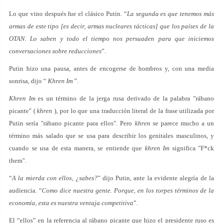
Lo que vino después fue el clásico Putin. “
La segunda es que tenemos más
armas de este tipo [es decir, armas nucleares tácticas] que los países de la
OTAN. Lo saben y todo el tiempo nos persuaden para que iniciemos
conversaciones sobre reducciones
”.
Putin hizo una pausa, antes de encogerse de hombros y, con una media
sonrisa, dijo “
Khren Im
”.
Khren Im
es un término de la jerga rusa derivado de la palabra "rábano
picante" (
khren
), por lo que una traducción literal de la frase utilizada por
Putin sería "rábano picante para ellos". Pero
khren
se parece mucho a un
término más salado que se usa para describir los genitales masculinos, y
cuando se usa de esta manera, se entiende que
khren Im
significa "F*ck
them".
“
A la mierda con ellos, ¿sabes?
” dijo Putin, ante la evidente alegría de la
audiencia. “
Como dice nuestra gente. Porque, en los torpes términos de la
economía, esta es nuestra ventaja competitiva
”.
El “ellos” en la referencia al rábano picante que hizo el presidente ruso es