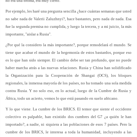
no era una broma, era muy cierto.
Por ejemplo, les haré una pregunta sencilla ¿hace cuántas semanas que usted
no sabe nada de Valerii Zaluzhnyi?, hace bastantes, pero nada de nada. Esa
fue la segunda premisa no cumplida, y luego la tercera, y a mi juicio, la más
importante, "aislar a Rusia".
¿Por qué la considero la más importante?, porque remodelará el mundo. Se
tiene que acabar el mundo de la hegemonía de estos bastardos, porque eso
es lo que han sido siempre. El cambio debe ser tan profundo, que no puede
haber marcha atrás a las nuevas relaciones. Rusia y China han solidificado
la Organización para la Cooperación de Shangai (OCS), los bloques
regionales, la inmensa mayoría de los países, no ha tomado una sola medida
contra Rusia. Y no solo eso, en lo actual, luego de la Cumbre de Rusia y
África, todo un acierto, vemos lo que está pasando en suelo africano.
Y lo que viene. La cumbre de los BRICS. El temor que siente el occidente
colectivo es palpable, han existido dos cumbres del G7 ¿a quién le han
importado?, a nadie, ni siquiera a las poblaciones de esos 7 países. Pero la
cumbre de los BRICS, le interesa a toda la humanidad, incluyendo a las