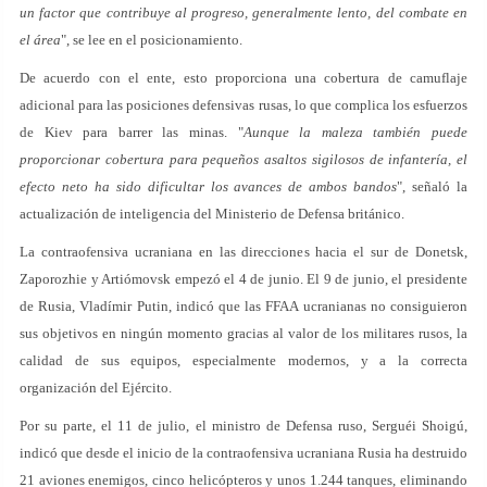
un factor que contribuye al progreso, generalmente lento, del combate en
el área
", se lee en el posicionamiento.
De acuerdo con el ente, esto proporciona una cobertura de camuflaje
adicional para las posiciones defensivas rusas, lo que complica los esfuerzos
de Kiev para barrer las minas. "
Aunque la maleza también puede
proporcionar cobertura para pequeños asaltos sigilosos de infantería, el
efecto neto ha sido dificultar los avances de ambos bandos
", señaló la
actualización de inteligencia del Ministerio de Defensa británico.
La contraofensiva ucraniana en las direcciones hacia el sur de Donetsk,
Zaporozhie y Artiómovsk empezó el 4 de junio. El 9 de junio, el presidente
de Rusia, Vladímir Putin, indicó que las FFAA ucranianas no consiguieron
sus objetivos en ningún momento gracias al valor de los militares rusos, la
calidad de sus equipos, especialmente modernos, y a la correcta
organización del Ejército.
Por su parte, el 11 de julio, el ministro de Defensa ruso, Serguéi Shoigú,
indicó que desde el inicio de la contraofensiva ucraniana Rusia ha destruido
21 aviones enemigos, cinco helicópteros y unos 1.244 tanques, eliminando