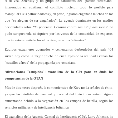
A su vez, Zelensky y un grupo de cabilderos del “partido ucraniano”
interesados en continuar el conflicto hicieron todo lo posible para
manipular a sus patrocinadores y, en parte, lograron engañar a muchos de los
que “se alegran de ser engañados”. La agenda dominante en los medios
occidentales sobre “
la poderosa Ucrania contra los estúpidos rusos
” no
pudo ser quebrada ni siquiera por las voces de la comunidad de expertos,
que intentaron señalar los altos riesgos de una “ofensiva”.
Equipos extranjeros quemados y cementerios desbordados del país 404
sirven hoy como la mejor prueba de cuán lejos de la realidad estaban los
“castillos aéreos” de la propaganda pro-ucraniana.
Afirmaciones "estúpidas": exanalista de la CIA pone en duda las
competencias de la OTAN
Más de dos meses después, la contraofensiva de Kiev no da señales de éxito,
ya que las pérdidas de personal y material del Ejército ucraniano siguen
aumentando debido a la vegetación en los campos de batalla, según los
servicios militares y de inteligencia británica
El exanalista de la Agencia Central de Inteligencia (CIA), Larry Johnson, ha