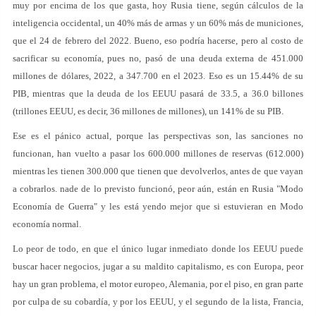
muy por encima de los que gasta, hoy Rusia tiene, según cálculos de la
inteligencia occidental, un 40% más de armas y un 60% más de municiones,
que el 24 de febrero del 2022. Bueno, eso podría hacerse, pero al costo de
sacrificar su economía, pues no, pasó de una deuda externa de 451.000
millones de dólares, 2022, a 347.700 en el 2023. Eso es un 15.44% de su
PIB, mientras que la deuda de los EEUU pasará de 33.5, a 36.0 billones
(trillones EEUU, es decir, 36 millones de millones), un 141% de su PIB.
Ese es el pánico actual, porque las perspectivas son, las sanciones no
funcionan, han vuelto a pasar los 600.000 millones de reservas (612.000)
mientras les tienen 300.000 que tienen que devolverlos, antes de que vayan
a cobrarlos. nade de lo previsto funcionó, peor aún, están en Rusia "Modo
Economía de Guerra" y les está yendo mejor que si estuvieran en Modo
economía normal.
Lo peor de todo, en que el único lugar inmediato donde los EEUU puede
buscar hacer negocios, jugar a su maldito capitalismo, es con Europa, peor
hay un gran problema, el motor europeo, Alemania, por el piso, en gran parte
por culpa de su cobardía, y por los EEUU, y el segundo de la lista, Francia,