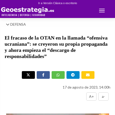
Ir a Versión Clásica o escritorio
Toggle 
DEFENSA
El fracaso de la OTAN en la llamada “ofensiva
ucraniana”: se creyeron su propia propaganda
y ahora empieza el “descargo de
responsabilidades”
17 de agosto de 2023, 14:00h
A+
a-