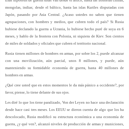
Esas hipótesis de guerra rusas van desde el ártico, hasta las fronteras chinas,
mongolas, indias; desde el báltico, hasta las islas Kuriles disputadas con
Japón, pasando por Asia Central. ¿Acaso ustedes no saben que tienen
agrupaciones, con hombres y medios, que cubren todo el país? Si Rusia
hubiese declarado la guerra a Ucrania, lo hubiese hecho puré de soya en 6
meses, y hablo de la frontera con Polonia, ni siquiera de Kiev. Son cientos
de miles de soldados y oficiales que cubren el territorio nacional.
Rusia tienen millones de hombres en armas, por sobre los 2, puede alcanzar
con una movilización, aún parcial, unos 8 millones, y puede, aún
manteniendo su formidable economía de guerra, hasta 40 millones de
hombres en armas.
¿Qué cree usted que en estos momentos le da más pánico a occidente?, por
favor, piense, lo tiene delante de sus ojos.
Les diré lo que los tiene paralizado, Von der Leyen no hace una declaración
desde hace casi tres meses. Los EEUU se dieron cuenta de algo que los ha
descolocado, Rusia modificó su estructura económica a una economía de
guerra, ¿y qué ven?, alcanzó niveles de producción de armas y municiones,