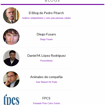
BLOGS
El Blog de Pedro Pitarch
Análisis independiente y serio para personas cabales
Diego Fusaro
Diego Fusaro
Daniel M. López Rodríguez
Posmodernia
Animales de compañía
Juan Manuel De Prada
FPCS
Fernando Pino Calvo Sotelo