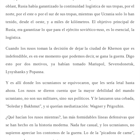
oblast, Rusia había garantizado la continuidad logística de sus tropas, por el
norte, por el este o por el sur de sus tropas, mientras que Ucrania solo lo han
tenido, desde el oeste, y a miles de kilómetros. El objetivo principal de
Rusia, era garantizar lo que para el ejército soviético-ruso, es lo esencial, la
logística.
Cuando los rusos toman la decisión de dejar la ciudad de Kherson que es
indefendible, es en ese momento que podemos decir, se gana la guerra. Digo
esto por dos motivos, ya habían tomado Mariupol, Severodonetsk,
Lysyshanks y Popasna.
Y es allí donde los ucranianos se equivocaron, que les sería letal hasta
ahora. Los rusos se dieron cuenta que la mayor debilidad del mando
ucraniano, no son sus militares, sino sus políticos. Y le lanzaron una cebada,
"Soledar y Bakhmut", y si querían mediatización: Wagner y Prigozhin.
¿Qué hacían los rusos mientras?, las más formidables líneas defensivas que
se han hecho en la historia moderna. Nada fue casual, y los ucranianos, no
supieron apreciar los contornos de la guerra. Lo de la "picadora de carne",