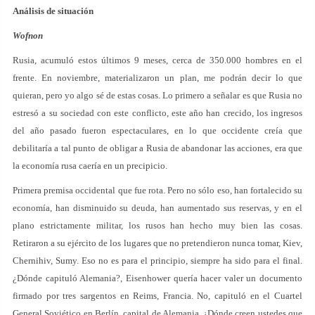
Análisis de situación
Wofnon
Rusia, acumuló estos últimos 9 meses, cerca de 350.000 hombres en el
frente. En noviembre, materializaron un plan, me podrán decir lo que
quieran, pero yo algo sé de estas cosas. Lo primero a señalar es que Rusia no
estresó a su sociedad con este conflicto, este año han crecido, los ingresos
del año pasado fueron espectaculares, en lo que occidente creía que
debilitaría a tal punto de obligar a Rusia de abandonar las acciones, era que
la economía rusa caería en un precipicio.
Primera premisa occidental que fue rota. Pero no sólo eso, han fortalecido su
economía, han disminuido su deuda, han aumentado sus reservas, y en el
plano estrictamente militar, los rusos han hecho muy bien las cosas.
Retiraron a su ejército de los lugares que no pretendieron nunca tomar, Kiev,
Chernihiv, Sumy. Eso no es para el principio, siempre ha sido para el final.
¿Dónde capituló Alemania?, Eisenhower quería hacer valer un documento
firmado por tres sargentos en Reims, Francia. No, capituló en el Cuartel
General Soviético en Berlín, capital de Alemania. ¿Dónde creen ustedes que