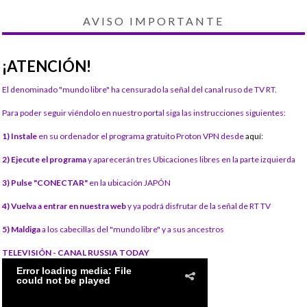
AVISO IMPORTANTE
¡ATENCIÓN!
El denominado "mundo libre" ha censurado la señal del canal ruso de TV RT.
Para poder seguir viéndolo en nuestro portal siga las instrucciones siguientes:
1) Instale
en su ordenador el programa gratuito Proton VPN desde
aquí:
2) Ejecute el programa
y aparecerán tres Ubicaciones libres en la parte izquierda
3) Pulse "CONECTAR"
en la ubicación JAPÓN
4) Vuelva a entrar en nuestra web
y ya podrá disfrutar de la señal de RT TV
5) Maldiga
a los cabecillas del "mundo libre" y a sus ancestros
TELEVISIÓN - CANAL RUSSIA TODAY