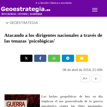
Ir a Versión Clásica o escritorio
Toggle 
GEOESTRATEGIA
Atacando a los dirigentes nacionales a través de
las tenazas 'psicológicas'
08 de abril de 2016, 21:00h
A+
a-
Las luchas geopolíticas de hoy en día
implican el uso generalizado de la guerra
psicológica contra las elites nacionales,