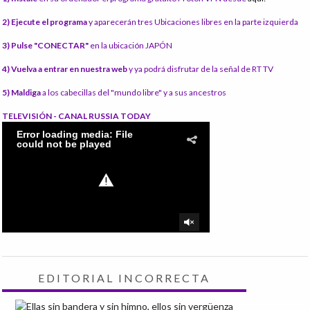
2) Ejecute el programa
y aparecerán tres Ubicaciones libres en la parte izquierda
3) Pulse "CONECTAR"
en la ubicación JAPÓN
4) Vuelva a entrar en nuestra web
y ya podrá disfrutar de la señal de RT TV
5) Maldiga
a los cabecillas del "mundo libre" y a sus ancestros
TELEVISIÓN - CANAL RUSSIA TODAY
EDITORIAL INCORRECTA