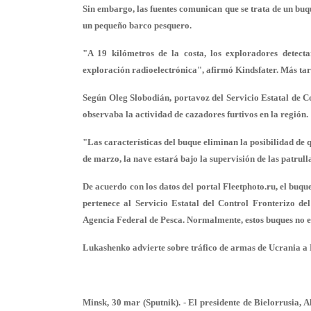
Sin embargo, las fuentes comunican que se trata de un buq
un pequeño barco pesquero.
"A 19 kilómetros de la costa, los exploradores detect
exploración radioelectrónica", afirmó Kindsfater. Más tard
Según Oleg Slobodián, portavoz del Servicio Estatal de Co
observaba la actividad de cazadores furtivos en la región.
"Las características del buque eliminan la posibilidad de
de marzo, la nave estará bajo la supervisión de las patrul
De acuerdo con los datos del portal Fleetphoto.ru, el bu
pertenece al Servicio Estatal del Control Fronterizo d
Agencia Federal de Pesca. Normalmente, estos buques no es
Lukashenko advierte sobre tráfico de armas de Ucrania a 
Minsk, 30 mar (Sputnik). - El presidente de Bielorrusia, 