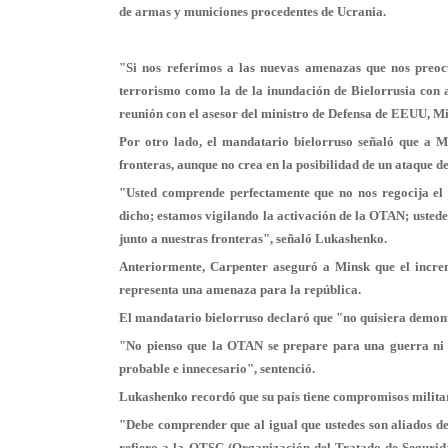
de armas y municiones procedentes de Ucrania.
"Si nos referimos a las nuevas amenazas que nos preocu
terrorismo como la de la inundación de Bielorrusia con 
reunión con el asesor del ministro de Defensa de EEUU, M
Por otro lado, el mandatario bielorruso señaló que a M
fronteras, aunque no crea en la posibilidad de un ataque de
"Usted comprende perfectamente que no nos regocija el i
dicho; estamos vigilando la activación de la OTAN; usted
junto a nuestras fronteras", señaló Lukashenko.
Anteriormente, Carpenter aseguró a Minsk que el increm
representa una amenaza para la república.
El mandatario bielorruso declaró que "no quisiera demoni
"No pienso que la OTAN se prepare para una guerra ni co
probable e innecesario", sentenció.
Lukashenko recordó que su país tiene compromisos militares
"Debe comprender que al igual que ustedes son aliados de
refiero a la OTSC (Organización del Tratado de Segurida