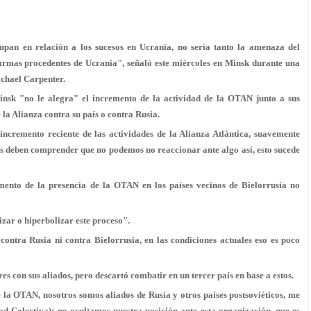
pan en relación a los sucesos en Ucrania, no sería tanto la amenaza del
armas procedentes de Ucrania", señaló este miércoles en Minsk durante una
ichael Carpenter.
insk "no le alegra" el incremento de la actividad de la OTAN junto a sus
 la Alianza contra su país o contra Rusia.
ncremento reciente de las actividades de la Alianza Atlántica, suavemente
es deben comprender que no podemos no reaccionar ante algo así, esto sucede
ento de la presencia de la OTAN en los países vecinos de Bielorrusia no
zar o hiperbolizar este proceso".
ntra Rusia ni contra Bielorrusia, en las condiciones actuales eso es poco
 con sus aliados, pero descartó combatir en un tercer país en base a estos.
 la OTAN, nosotros somos aliados de Rusia y otros países postsoviéticos, me
d Colectiva); no ocultamos nuestra posición ante esta organización, que es