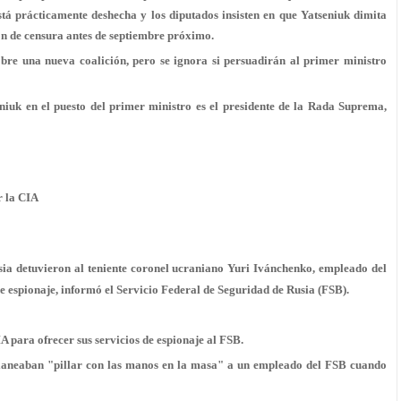
stá prácticamente deshecha y los diputados insisten en que Yatseniuk dimita
ón de censura antes de septiembre próximo.
bre una nueva coalición, pero se ignora si persuadirán al primer ministro
niuk en el puesto del primer ministro es el presidente de la Rada Suprema,
r la CIA
usia detuvieron al teniente coronel ucraniano Yuri Ivánchenko, empleado del
de espionaje, informó el Servicio Federal de Seguridad de Rusia (FSB).
A para ofrecer sus servicios de espionaje al FSB.
 planeaban "pillar con las manos en la masa" a un empleado del FSB cuando