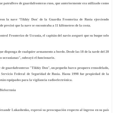
ue patrullero de guardafronteras ruso, que anteriormente era utilizado como
aron la nave ‘Tikhiy Don' de la Guardia Fronteriza de Rusia ejerciendo
e precisó que la nave se encontraba a 11 kilómetros de la costa.
ntrol Fronterizo de Ucrania, el capitán del navío aseguró que su buque solo
 que disponga de cualquier armamento a bordo. Desde las 18 de la tarde del 28
las ucranianas", subrayó el funcionario.
que de guardafronteras "Tikhiy Don", un pequeño barco pesquero remodelado,
el Servicio Federal de Seguridad de Rusia. Hasta 1998 fue propiedad de la
tán equipados para la vigilancia radioelectrónica.
Bielorrusia
Alexandr Lukashenko, expresó su preocupación respecto al ingreso en su país