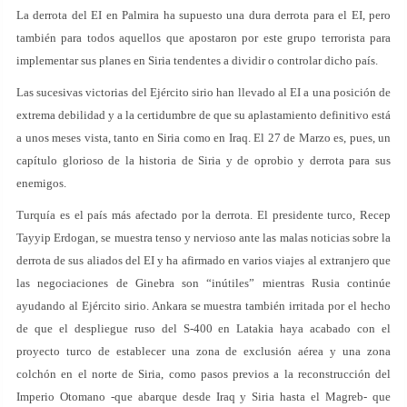
La derrota del EI en Palmira ha supuesto una dura derrota para el EI, pero
también para todos aquellos que apostaron por este grupo terrorista para
implementar sus planes en Siria tendentes a dividir o controlar dicho país.
Las sucesivas victorias del Ejército sirio han llevado al EI a una posición de
extrema debilidad y a la certidumbre de que su aplastamiento definitivo está
a unos meses vista, tanto en Siria como en Iraq. El 27 de Marzo es, pues, un
capítulo glorioso de la historia de Siria y de oprobio y derrota para sus
enemigos.
Turquía es el país más afectado por la derrota. El presidente turco, Recep
Tayyip Erdogan, se muestra tenso y nervioso ante las malas noticias sobre la
derrota de sus aliados del EI y ha afirmado en varios viajes al extranjero que
las negociaciones de Ginebra son “inútiles” mientras Rusia continúe
ayudando al Ejército sirio. Ankara se muestra también irritada por el hecho
de que el despliegue ruso del S-400 en Latakia haya acabado con el
proyecto turco de establecer una zona de exclusión aérea y una zona
colchón en el norte de Siria, como pasos previos a la reconstrucción del
Imperio Otomano -que abarque desde Iraq y Siria hasta el Magreb- que