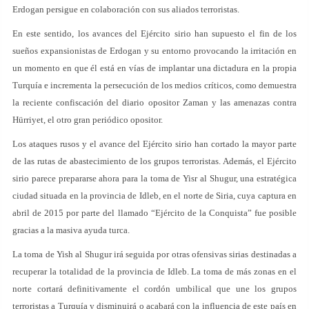
Erdogan persigue en colaboración con sus aliados terroristas.
En este sentido, los avances del Ejército sirio han supuesto el fin de los
sueños expansionistas de Erdogan y su entorno provocando la irritación en
un momento en que él está en vías de implantar una dictadura en la propia
Turquía e incrementa la persecución de los medios críticos, como demuestra
la reciente confiscación del diario opositor Zaman y las amenazas contra
Hürriyet, el otro gran periódico opositor.
Los ataques rusos y el avance del Ejército sirio han cortado la mayor parte
de las rutas de abastecimiento de los grupos terroristas. Además, el Ejército
sirio parece prepararse ahora para la toma de Yisr al Shugur, una estratégica
ciudad situada en la provincia de Idleb, en el norte de Siria, cuya captura en
abril de 2015 por parte del llamado “Ejército de la Conquista” fue posible
gracias a la masiva ayuda turca.
La toma de Yish al Shugur irá seguida por otras ofensivas sirias destinadas a
recuperar la totalidad de la provincia de Idleb. La toma de más zonas en el
norte cortará definitivamente el cordón umbilical que une los grupos
terroristas a Turquía y disminuirá o acabará con la influencia de este país en