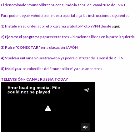
El denominado "mundo libre" ha censurado la señal del canal ruso de TV RT.
Para poder seguir viéndolo en nuestro portal siga las instrucciones siguientes:
1) Instale
en su ordenador el programa gratuito Proton VPN desde
aquí:
2) Ejecute el programa
y aparecerán tres Ubicaciones libres en la parte izquierda
3) Pulse "CONECTAR"
en la ubicación JAPÓN
4) Vuelva a entrar en nuestra web
y ya podrá disfrutar de la señal de RT TV
5) Maldiga
a los cabecillas del "mundo libre" y a sus ancestros
TELEVISIÓN - CANAL RUSSIA TODAY