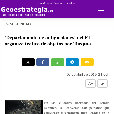
Ir a Versión Clásica o escritorio
Toggle 
SEGURIDAD
'Departamento de antigüedades' del EI
organiza tráfico de objetos por Turquía
08 de abril de 2016, 21:00h
A+
a-
En las ciudades liberadas del Estado
Islámico, RT conversó con personas que
estuvieron directamente involucradas en la