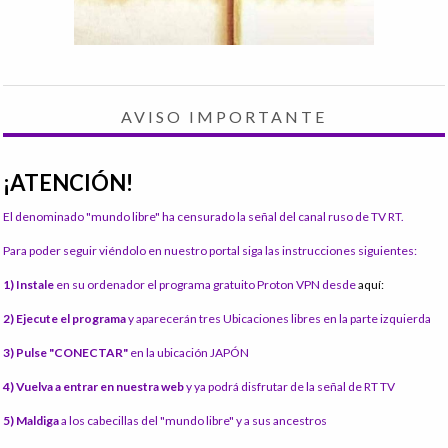
AVISO IMPORTANTE
¡ATENCIÓN!
El denominado "mundo libre" ha censurado la señal del canal ruso de TV RT.
Para poder seguir viéndolo en nuestro portal siga las instrucciones siguientes:
1) Instale
en su ordenador el programa gratuito Proton VPN desde
aquí:
2) Ejecute el programa
y aparecerán tres Ubicaciones libres en la parte izquierda
3) Pulse "CONECTAR"
en la ubicación JAPÓN
4) Vuelva a entrar en nuestra web
y ya podrá disfrutar de la señal de RT TV
5) Maldiga
a los cabecillas del "mundo libre" y a sus ancestros