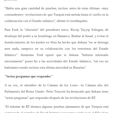
"Había una gran cantidad de pruebas, incluso antes de estas últimas –muy
contundentes– revelaciones de que Turquía está metida hasta el cuello en la
colaboración con el Estado islámico", afirmó el exembajador.
Para Ford, la "obsesión" del presidente turco, Recep Tayyip Erdogan, de
desalojar del poder a su homólogo en Damasco, Bashar al Assad, y evitar el
fortalecimiento de los kurdos en Siria ha hecho que Ankara "no se detenga
ante nada, tampoco en su colaboración con los terroristas del Estado
Islámico". Asimismo Ford opinó que si Ankara "hubiera intentado
sinceramente" poner fin a las actividades del Estado Islámico, "tal vez no
habríamos tenido incluso esta última atrocidad en Bruselas".
"Serias preguntas que responder"
A su vez, el miembro de la Cámara de los Lores –la Cámara alta del
Parlamento del Reino Unido– Peter Truscott ha destacado que Ankara tiene
"serias preguntas" que responder después de las revelaciones de RT.
"El informe de RT destaca algunas pruebas alarmantes de que Turquía está
comprando el petróleo de Daesh [término peyorativo árabe para el EI] o bien