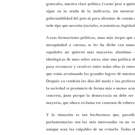
generales, nuestra clase política (‘casta’ pese a quie
sigue en la senda de la ineficacia, sin mostra
gobernabilidad del país ni para afrontar de común 
todo tipo que necesita (sociales, económicas, legisla
A esas formaciones políticas, unas más torpes que 
mezquindad a cuestas, se les ha dicho con suma
españoles no quieren más mayorías absolutas -
ideológicas de unos sobre otros, sino una política
para reconocer y resolver entre todas ellas (o entr
que están arruinando los grandes logros de nuestro
Después ya vendrán los días del matiz y las prefere
la sociedad se pronuncie de forma más o menos acus
concreta, justo porque la democracia no debe ser 
mayoría, que ahora reclama ese consenso de esfuerz
Y la situación es tan bochornosa que, paradój
parlamentarias son las más interesadas en no vo
aunque sean las culpables de no evitarlo. Todas e