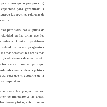
n pese y pase quien pase por ella)
r capacidad para garantizar la
acuerdo las urgentes reformas de
tivas…).
otras pero todas con su punto de
 claridad en las urnas que los
abusivas- ni más imposiciones
 de entendimiento más pragmática
e las más sensatas) los problemas
 agitado sistema de convivencia.
ncias netas, el momento para que
ada sobre una tendencia política
otra cosa que el gobierno de la
os compartidos.
icamente, los propias fuerzas
lver de inmediato a las urnas,
llas tienen pánico, más o menos