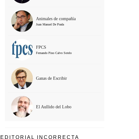
Animales de compañía
Juan Manuel De Prada
FPCS
Fernando Pino Calvo Sotelo
Ganas de Escribir
El Aullido del Lobo
EDITORIAL INCORRECTA