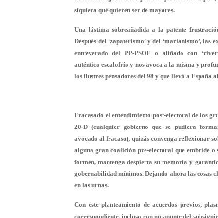
siquiera qué quieren ser de mayores.
Una lástima sobreañadida a la patente frustración
Después del ‘zapaterismo’ y del ‘marianismo’, las e
entreverado del PP-PSOE o aliñado con ‘riveris
auténtico escalofrío y nos avoca a la misma y profu
los ilustres pensadores del 98 y que llevó a España al
Fracasado el entendimiento post-electoral de los gr
20-D (cualquier gobierno que se pudiera formar
avocado al fracaso), quizás convenga reflexionar so
alguna gran coalición pre-electoral que embride o s
formen, mantenga despierta su memoria y garantice
gobernabilidad mínimos. Dejando ahora las cosas cla
en las urnas.
Con este planteamiento de acuerdos previos, pla
correspondiente, incluso con un apunte del subsigui