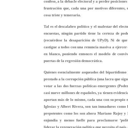
confeso, a la debacle electoral y a perder posiciones
frustración que, cada una por motivos diferentes, 
cosa triste y temeraria.
Tal es el descalabro político y el malestar del elec
encuestas, ningún partido tiene la certeza de pod
(recuérdese la desaparición de UPyD). Ni de que
castigue a todos con una renuncia masiva a ejercer 
en blanco, poniendo entonces el modelo de conviv
puertas de la regresión democrática.
Quienes esencialmente asqueados del bipartidism
prestado a la corrupción pública (una lacra que sigu
votar a las dos fuerzas políticas emergentes (Pod
casi nueve millones de españoles, ya tienen evidenci
aportan más de lo mismo, cada una con su propio est
Iglesias y Albert Rivera, son tan inmaduros como 
prepotentes como los son ahora Mariano Rajoy y 
enjundia y menos fuelle para proclamarse ‘polít
liderar la regeneración política que necesita el paí