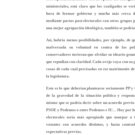
ministeriales, está claro que los coaligados se ve
hora de formar gobierno y mucho más cerca de
mediante pactos post-electorales con otros grupos 
una mejor agrupación ideológica, también se podría
Así, habría menos posibilidades, por ejemplo, de qu
malversada su voluntad en contra de las polí
conservadores tuvieran que olvidar su ideario genui
que repudian con claridad. Cada oveja vaya con su pa
cosas de cada cual precisadas en ese matrimonio de 
la legislatura.
Esto es lo que deberían plantearse seriamente PP y 
de la gravedad de la situación política y respons
mismo que se podría decir sobre un acuerdo previo
PSOE y Podemos o entre Podemos e IU… Hoy por hoy,
electorales sería más apropiado que usurpar a 
votantes con acuerdos distintos, y hasta contra
expectativas previas.