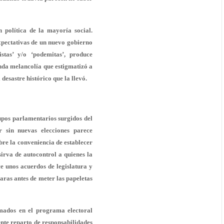
 política de la mayoría social.
xpectativas de un nuevo gobierno
tas’ y/o ‘podemitas’, produce
nda melancolía que estigmatizó a
 desastre histórico que la llevó.
upos parlamentarios surgidos del
 sin nuevas elecciones parece
bre la conveniencia de establecer
irva de autocontrol a quienes la
 unos acuerdos de legislatura y
ras antes de meter las papeletas
smados en el programa electoral
ente reparto de responsabilidades