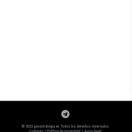
© 2023 geoestrategia.eu Todos los derechos reservados.
Contacto
|
Política de privacidad
|
Aviso legal