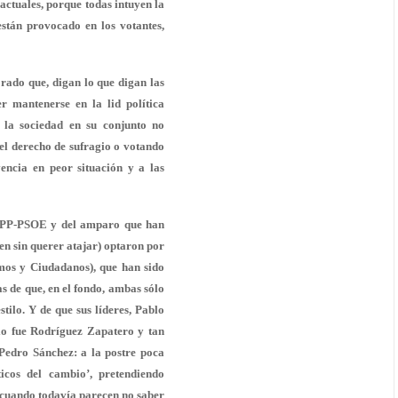
 actuales, porque todas intuyen la
están provocado en los votantes,
torado que, digan lo que digan las
er mantenerse en la lid política
 la sociedad en su conjunto no
el derecho de sufragio o votando
encia en peor situación y a las
o PP-PSOE y del amparo que han
en sin querer atajar) optaron por
emos y Ciudadanos), que han sido
as de que, en el fondo, ambas sólo
ilo. Y de que sus líderes, Pablo
lo fue Rodríguez Zapatero y tan
Pedro Sánchez: a la postre poca
icos del cambio’, pretendiendo
s, cuando todavía parecen no saber