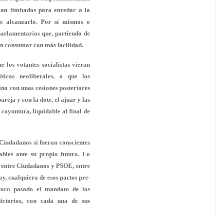
rían limitados para enredar a la
 alcanzarlo. Por sí mismos o
parlamentarios que, partiendo de
n consumar con más facilidad.
e los votantes socialistas vieran
ticas neoliberales, o que los
no con unas cesiones posteriores
reja y con la dote, el ajuar y las
coyuntura, liquidable al final de
Ciudadanos si fueran conscientes
ables ante su propio futuro. Lo
 entre Ciudadanos y PSOE, entre
 cualquiera de esos pactos pre-
toro pasado el mandato de los
dictorios, con cada una de sus