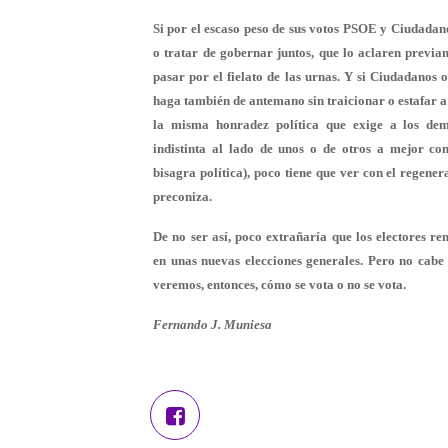
Si por el escaso peso de sus votos PSOE y Ciudada
o tratar de gobernar juntos, que lo aclaren previa
pasar por el fielato de las urnas. Y si Ciudadanos o
haga también de antemano sin traicionar o estafar a
la misma honradez política que exige a los de
indistinta al lado de unos o de otros a mejor c
bisagra política), poco tiene que ver con el regene
preconiza.
De no ser así, poco extrañaría que los electores re
en unas nuevas elecciones generales. Pero no cabe
veremos, entonces, cómo se vota o no se vota.
Fernando J. Muniesa