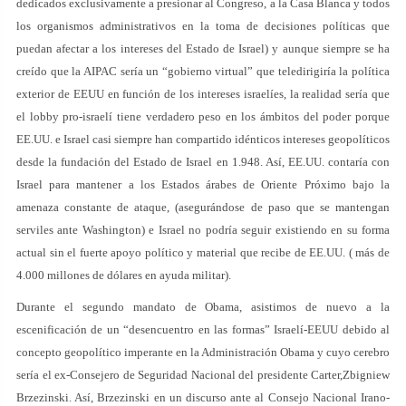
dedicados exclusivamente a presionar al Congreso, a la Casa Blanca y todos
los organismos administrativos en la toma de decisiones políticas que
puedan afectar a los intereses del Estado de Israel) y aunque siempre se ha
creído que la AIPAC sería un “gobierno virtual” que teledirigiría la política
exterior de EEUU en función de los intereses israelíes, la realidad sería que
el lobby pro-israelí tiene verdadero peso en los ámbitos del poder porque
EE.UU. e Israel casi siempre han compartido idénticos intereses geopolíticos
desde la fundación del Estado de Israel en 1.948. Así, EE.UU. contaría con
Israel para mantener a los Estados árabes de Oriente Próximo bajo la
amenaza constante de ataque, (asegurándose de paso que se mantengan
serviles ante Washington) e Israel no podría seguir existiendo en su forma
actual sin el fuerte apoyo político y material que recibe de EE.UU. ( más de
4.000 millones de dólares en ayuda militar).
Durante el segundo mandato de Obama, asistimos de nuevo a la
escenificación de un “desencuentro en las formas” Israelí-EEUU debido al
concepto geopolítico imperante en la Administración Obama y cuyo cerebro
sería el ex-Consejero de Seguridad Nacional del presidente Carter,Zbigniew
Brzezinski. Así, Brzezinski en un discurso ante al Consejo Nacional Irano-