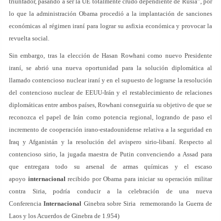
triunfador, pasando a ser la UE totalmente crudo dependiente de Rusia”, por
lo que la administración Obama procedió a la implantación de sanciones
económicas al régimen iraní para lograr su asfixia económica y provocar la
revuelta social.
Sin embargo, tras la elección de Hasan Rowhani como nuevo Presidente
iraní, se abrió una nueva oportunidad para la solución diplomática al
llamado contencioso nuclear iraní y en el supuesto de lograrse la resolución
del contencioso nuclear de EEUU-Irán y el restablecimiento de relaciones
diplomáticas entre ambos países, Rowhani conseguiría su objetivo de que se
reconozca el papel de Irán como potencia regional, logrando de paso el
incremento de cooperación irano-estadounidense relativa a la seguridad en
Iraq y Afganistán y la resolución del avispero sirio-libaní. Respecto al
contencioso sirio, la jugada maestra de Putin convenciendo a Assad para
que entregara todo su arsenal de armas químicas y el escaso
apoyo
internacional
recibido por Obama para iniciar su operación militar
contra Siria, podría conducir a la celebración de una nueva
Conferencia
Internacional
Ginebra sobre Siria rememorando la Guerra de
Laos y los Acuerdos de Ginebra de 1.954)