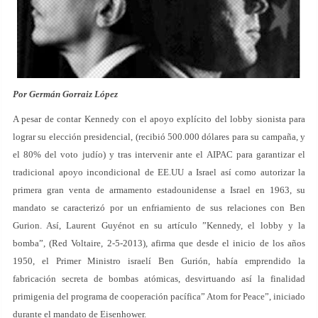
Por Germán Gorraiz López
A pesar de contar Kennedy con el apoyo explícito del lobby sionista para
lograr su elección presidencial, (recibió 500.000 dólares para su campaña, y
el 80% del voto judío) y tras intervenir ante el AIPAC para garantizar el
tradicional apoyo incondicional de EE.UU a Israel así como autorizar la
primera gran venta de armamento estadounidense a Israel en 1963, su
mandato se caracterizó por un enfriamiento de sus relaciones con Ben
Gurion. Así, Laurent Guyénot en su artículo ”Kennedy, el lobby y la
bomba”, (Red Voltaire, 2-5-2013), afirma que desde el inicio de los años
1950, el Primer Ministro israelí Ben Gurión, había emprendido la
fabricación secreta de bombas atómicas, desvirtuando así la finalidad
primigenia del programa de cooperación pacífica” Atom for Peace”, iniciado
durante el mandato de Eisenhower.