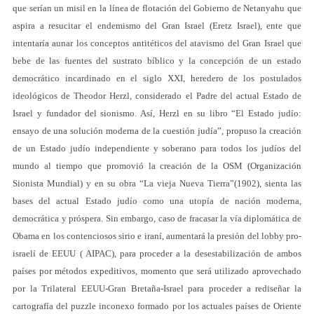
que serían un misil en la línea de flotación del Gobierno de Netanyahu que
aspira a resucitar el endemismo del Gran Israel (Eretz Israel), ente que
intentaría aunar los conceptos antitéticos del atavismo del Gran Israel que
bebe de las fuentes del sustrato bíblico y la concepción de un estado
democrático incardinado en el siglo XXI, heredero de los postulados
ideológicos de Theodor Herzl, considerado el Padre del actual Estado de
Israel y fundador del sionismo. Así, Herzl en su libro “El Estado judío:
ensayo de una solución moderna de la cuestión judía”, propuso la creación
de un Estado judío independiente y soberano para todos los judíos del
mundo al tiempo que promovió la creación de la OSM (Organización
Sionista Mundial) y en su obra “La vieja Nueva Tierra”(1902), sienta las
bases del actual Estado judío como una utopía de nación moderna,
democrática y próspera. Sin embargo, caso de fracasar la vía diplomática de
Obama en los contenciosos sirio e iraní, aumentará la presión del lobby pro-
israelí de EEUU ( AIPAC), para proceder a la desestabilización de ambos
países por métodos expeditivos, momento que será utilizado aprovechado
por la Trilateral EEUU-Gran Bretaña-Israel para proceder a rediseñar la
cartografía del puzzle inconexo formado por los actuales países de Oriente