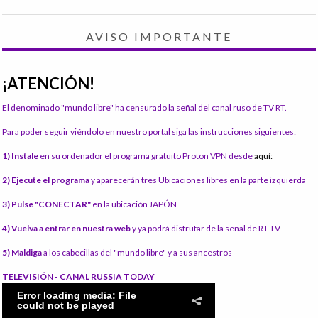
AVISO IMPORTANTE
¡ATENCIÓN!
El denominado "mundo libre" ha censurado la señal del canal ruso de TV RT.
Para poder seguir viéndolo en nuestro portal siga las instrucciones siguientes:
1) Instale
en su ordenador el programa gratuito Proton VPN desde
aquí:
2) Ejecute el programa
y aparecerán tres Ubicaciones libres en la parte izquierda
3) Pulse "CONECTAR"
en la ubicación JAPÓN
4) Vuelva a entrar en nuestra web
y ya podrá disfrutar de la señal de RT TV
5) Maldiga
a los cabecillas del "mundo libre" y a sus ancestros
TELEVISIÓN - CANAL RUSSIA TODAY