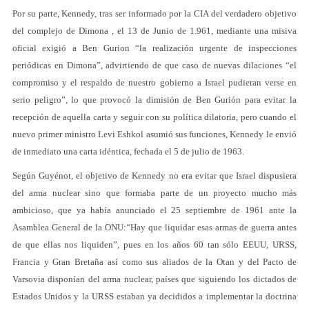
Por su parte, Kennedy, tras ser informado por la CIA del verdadero objetivo
del complejo de Dimona , el 13 de Junio de 1.961, mediante una misiva
oficial exigió a Ben Gurion “la realización urgente de inspecciones
periódicas en Dimona”, advirtiendo de que caso de nuevas dilaciones “el
compromiso y el respaldo de nuestro gobierno a Israel pudieran verse en
serio peligro”, lo que provocó la dimisión de Ben Gurión para evitar la
recepción de aquella carta y seguir con su política dilatoria, pero cuando el
nuevo primer ministro Levi Eshkol asumió sus funciones, Kennedy le envió
de inmediato una carta idéntica, fechada el 5 de julio de 1963.
Según Guyénot, el objetivo de Kennedy no era evitar que Israel dispusiera
del arma nuclear sino que formaba parte de un proyecto mucho más
ambicioso, que ya había anunciado el 25 septiembre de 1961 ante la
Asamblea General de la ONU:“Hay que liquidar esas armas de guerra antes
de que ellas nos liquiden”, pues en los años 60 tan sólo EEUU, URSS,
Francia y Gran Bretaña así como sus aliados de la Otan y del Pacto de
Varsovia disponían del arma nuclear, países que siguiendo los dictados de
Estados Unidos y la URSS estaban ya decididos a implementar la doctrina