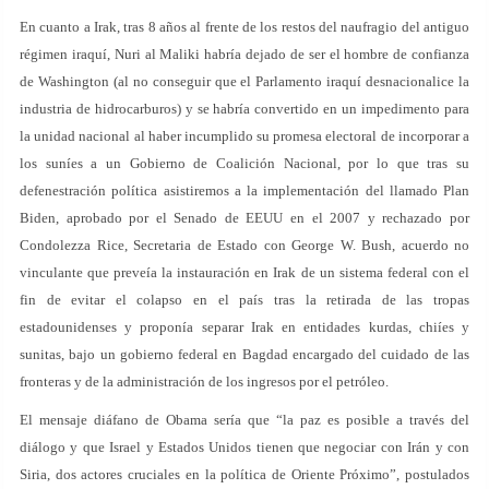
En cuanto a Irak, tras 8 años al frente de los restos del naufragio del antiguo
régimen iraquí, Nuri al Maliki habría dejado de ser el hombre de confianza
de Washington (al no conseguir que el Parlamento iraquí desnacionalice la
industria de hidrocarburos) y se habría convertido en un impedimento para
la unidad nacional al haber incumplido su promesa electoral de incorporar a
los suníes a un Gobierno de Coalición Nacional, por lo que tras su
defenestración política asistiremos a la implementación del llamado Plan
Biden, aprobado por el Senado de EEUU en el 2007 y rechazado por
Condolezza Rice, Secretaria de Estado con George W. Bush, acuerdo no
vinculante que preveía la instauración en Irak de un sistema federal con el
fin de evitar el colapso en el país tras la retirada de las tropas
estadounidenses y proponía separar Irak en entidades kurdas, chiíes y
sunitas, bajo un gobierno federal en Bagdad encargado del cuidado de las
fronteras y de la administración de los ingresos por el petróleo.
El mensaje diáfano de Obama sería que “la paz es posible a través del
diálogo y que Israel y Estados Unidos tienen que negociar con Irán y con
Siria, dos actores cruciales en la política de Oriente Próximo”, postulados