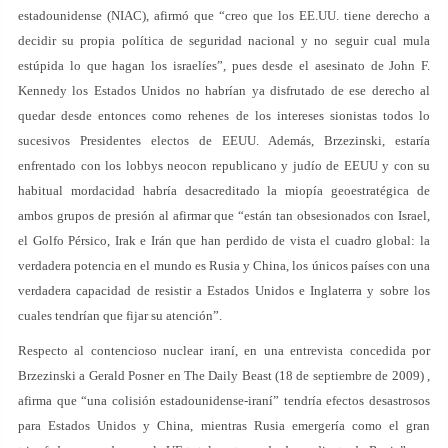
estadounidense (NIAC), afirmó que “creo que los EE.UU. tiene derecho a
decidir su propia política de seguridad nacional y no seguir cual mula
estúpida lo que hagan los israelíes”, pues desde el asesinato de John F.
Kennedy los Estados Unidos no habrían ya disfrutado de ese derecho al
quedar desde entonces como rehenes de los intereses sionistas todos lo
sucesivos Presidentes electos de EEUU. Además, Brzezinski, estaría
enfrentado con los lobbys neocon republicano y judío de EEUU y con su
habitual mordacidad habría desacreditado la miopía geoestratégica de
ambos grupos de presión al afirmar que “están tan obsesionados con Israel,
el Golfo Pérsico, Irak e Irán que han perdido de vista el cuadro global: la
verdadera potencia en el mundo es Rusia y China, los únicos países con una
verdadera capacidad de resistir a Estados Unidos e Inglaterra y sobre los
cuales tendrían que fijar su atención”.
Respecto al contencioso nuclear iraní, en una entrevista concedida por
Brzezinski a Gerald Posner en The Daily Beast (18 de septiembre de 2009) ,
afirma que “una colisión estadounidense-iraní” tendría efectos desastrosos
para Estados Unidos y China, mientras Rusia emergería como el gran