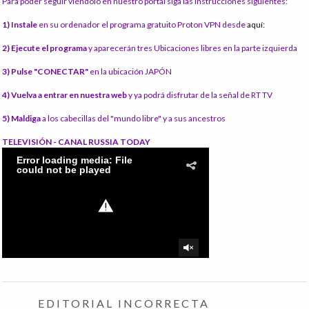
Para poder seguir viéndolo en nuestro portal siga las instrucciones siguientes:
1) Instale
en su ordenador el programa gratuito Proton VPN desde
aquí:
2) Ejecute el programa
y aparecerán tres Ubicaciones libres en la parte izquierda
3) Pulse "CONECTAR"
en la ubicación JAPÓN
4) Vuelva a entrar en nuestra web
y ya podrá disfrutar de la señal de RT TV
5) Maldiga
a los cabecillas del "mundo libre" y a sus ancestros
TELEVISIÓN - CANAL RUSSIA TODAY
EDITORIAL INCORRECTA