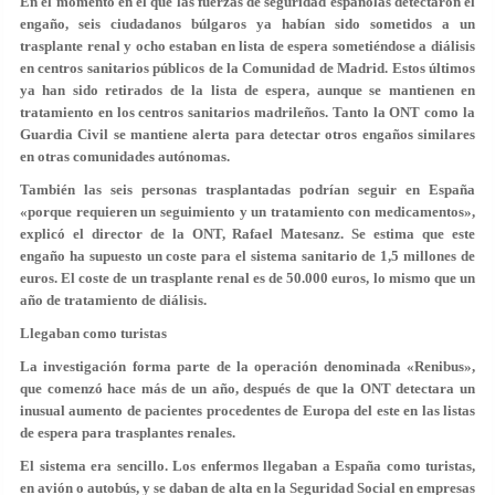
En el momento en el que las fuerzas de seguridad españolas detectaron el
engaño,
seis ciudadanos búlgaros ya habían sido sometidos a un
trasplante renal y ocho estaban en lista de espera
sometiéndose a diálisis
en centros sanitarios públicos de la Comunidad de Madrid. Estos últimos
ya han sido retirados de la lista de espera, aunque se mantienen en
tratamiento en los centros sanitarios madrileños. Tanto la ONT como la
Guardia Civil se mantiene alerta para detectar otros engaños similares
en otras comunidades autónomas.
También
las seis personas trasplantadas podrían seguir en España
«porque requieren un seguimiento y un tratamiento con medicamentos»,
explicó el director de la ONT, Rafael Matesanz. Se estima que este
engaño ha supuesto un coste para el sistema sanitario de 1,5 millones de
euros.
El coste de un trasplante renal es de 50.000 euros, lo mismo que un
año de tratamiento de diálisis
.
Llegaban como turistas
La investigación forma parte de la operación denominada «
Renibus
»,
que comenzó hace más de un año, después de que la ONT detectara un
inusual aumento de pacientes procedentes de Europa del este en las listas
de espera para trasplantes renales.
El sistema era sencillo.
Los enfermos llegaban a España como turistas
,
en avión o autobús, y se daban de alta en la Seguridad Social en empresas