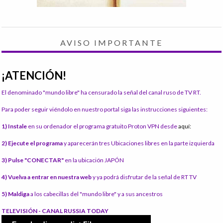
AVISO IMPORTANTE
¡ATENCIÓN!
El denominado "mundo libre" ha censurado la señal del canal ruso de TV RT.
Para poder seguir viéndolo en nuestro portal siga las instrucciones siguientes:
1) Instale
en su ordenador el programa gratuito Proton VPN desde
aquí:
2) Ejecute el programa
y aparecerán tres Ubicaciones libres en la parte izquierda
3) Pulse "CONECTAR"
en la ubicación JAPÓN
4) Vuelva a entrar en nuestra web
y ya podrá disfrutar de la señal de RT TV
5) Maldiga
a los cabecillas del "mundo libre" y a sus ancestros
TELEVISIÓN - CANAL RUSSIA TODAY