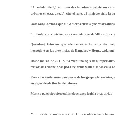
“Alrededor de 1,7 millones de ciudadanos volvieron a sus 
urbanos en estas áreas”, citó el lunes al ministro sirio la 
Qalawanji destacó que el Gobierno sirio sigue esforzándose
“El Gobierno continúa supervisando más de 500 centros de
Qawalanji informó que además se están lanzando nuev
hospedaje en las provincias de Damasco y Homs, cada uno 
Desde marzo de 2011 Siria vive una agresión imperialist
terroristas financiados por Occidente y sus aliados en la r
Pese a las violaciones por parte de los grupos terroristas,
en vigor desde finales de febrero.
Masiva participación en las elecciones legislativas sirias
Millones de sirios acudieron el miércoles a las oficina