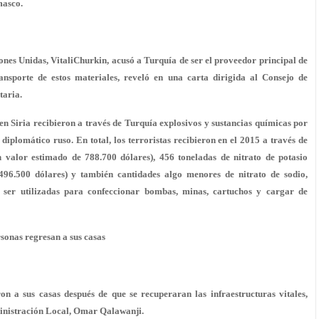
masco.
iones Unidas, VitaliChurkin, acusó a Turquía de ser el proveedor principal de
nsporte de estos materiales, reveló en una carta dirigida al Consejo de
taria.
 en Siria recibieron a través de Turquía explosivos y sustancias químicas por
diplomático ruso. En total, los terroristas recibieron en el 2015 a través de
valor estimado de 788.700 dólares), 456 toneladas de nitrato de potasio
496.500 dólares) y también cantidades algo menores de nitrato de sodio,
n ser utilizadas para confeccionar bombas, minas, cartuchos y cargar de
rsonas regresan a sus casas
on a sus casas después de que se recuperaran las infraestructuras vitales,
ministración Local, Omar Qalawanji.