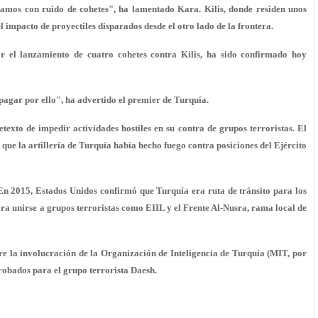
amos con ruido de cohetes", ha lamentado Kara. Kilis, donde residen unos
el impacto de proyectiles disparados desde el otro lado de la frontera.
r el lanzamiento de cuatro cohetes contra Kilis, ha sido confirmado hoy
agar por ello", ha advertido el premier de Turquía.
etexto de impedir actividades hostiles en su contra de grupos terroristas. El
 que la artillería de Turquía había hecho fuego contra posiciones del Ejército
 En 2015, Estados Unidos confirmó que Turquía era ruta de tránsito para los
para unirse a grupos terroristas como EIIL y el Frente Al-Nusra, rama local de
re la involucración de la Organización de Inteligencia de Turquía (MIT, por
s robados para el grupo terrorista Daesh.
a