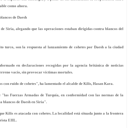
stable como ahora.
 blancos de Daesh
de Siria, alegando que las operaciones estaban dirigidas contra blancos del
to turco, son la respuesta al lanzamiento de cohetes por Daesh a la ciudad
informado en declaraciones recogidas por la agencia británica de noticias
terreno vacío, sin provocar víctimas mortales.
 con ruido de cohetes", ha lamentado el alcalde de Kilis, Hasan Kara.
ue "las Fuerzas Armadas de Turquía, en conformidad con las normas de la
a blancos de Daesh en Siria".
ue Kilis es atacada con cohetes. La localidad está situada junto a la frontera
rista EIIL.