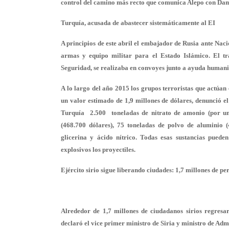
control del camino más recto que comunica Alepo con Da
Turquía, acusada de abastecer sistemáticamente al EI
A principios de este abril el embajador de Rusia ante Nac
armas y equipo militar para el Estado Islámico. El tra
Seguridad, se realizaba en convoyes junto a ayuda humani
A lo largo del año 2015 los grupos terroristas que actúan
un valor estimado de 1,9 millones de dólares, denunció el 
Turquía 2.500 toneladas de nitrato de amonio (por un 
(468.700 dólares), 75 toneladas de polvo de aluminio (
glicerina y ácido nítrico. Todas esas sustancias puede
explosivos los proyectiles.
Ejército sirio sigue liberando ciudades: 1,7 millones de pe
Alrededor de 1,7 millones de ciudadanos sirios regresar
declaró el vice primer ministro de Siria y ministro de Ad