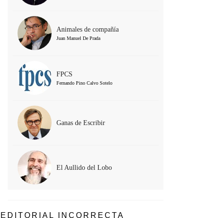
Animales de compañía
Juan Manuel De Prada
FPCS
Fernando Pino Calvo Sotelo
Ganas de Escribir
El Aullido del Lobo
EDITORIAL INCORRECTA