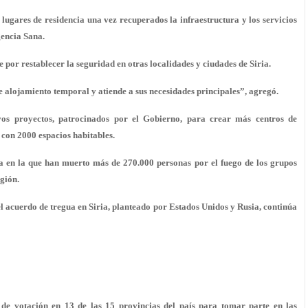
lugares de residencia una vez recuperados la infraestructura y los servicios
agencia Sana.
 por restablecer la seguridad en otras localidades y ciudades de Siria.
 alojamiento temporal y atiende a sus necesidades principales”, agregó.
os proyectos, patrocinados por el Gobierno, para crear más centros de
con 2000 espacios habitables.
a en la que han muerto más de 270.000 personas por el fuego de los grupos
egión.
 el acuerdo de tregua en Siria, planteado por Estados Unidos y Rusia, continúa
s de votación en 13 de las 15 provincias del país para tomar parte en las