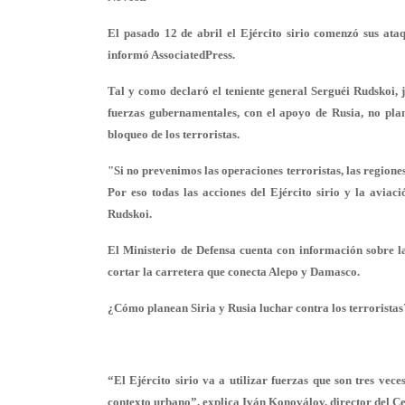
El pasado 12 de abril el Ejército sirio comenzó sus ataq
informó AssociatedPress.
Tal y como declaró el teniente general Serguéi Rudskoi, 
fuerzas gubernamentales, con el apoyo de Rusia, no plan
bloqueo de los terroristas.
"Si no prevenimos las operaciones terroristas, las regione
Por eso todas las acciones del Ejército sirio y la aviac
Rudskoi.
El Ministerio de Defensa cuenta con información sobre la
cortar la carretera que conecta Alepo y Damasco.
¿Cómo planean Siria y Rusia luchar contra los terroristas
“El Ejército sirio va a utilizar fuerzas que son tres vec
contexto urbano”, explica Iván Konoválov, director del C