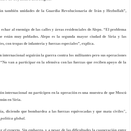
arán también unidades de la Guardia Revolucionaria de Irán y Hezbollah”,
l echar al enemigo de las calles y áreas residenciales de Alepo. “El problema
que están muy poblados. Alepo es la segunda mayor ciudad de Siria y las
, con tropas de infantería y fuerzas especiales”, explica.
n internacional seguirán la guerra contra los militantes pero sus operaciones
“No van a participar en la ofensiva con las fuerzas que reciben apoyo de la
ción internacional no participen en la operación es una muestra de que Moscú
mún en Siria.
ia, diciendo que bombardea a las fuerzas equivocadas y que mata civiles",
 política global.
 el experto. Sin embargo, y a pesar de las dificultades la cooperación entre