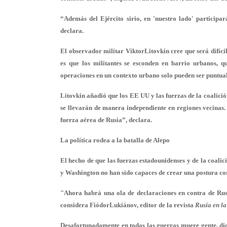
“Además del Ejército sirio, en 'nuestro lado' particip
declara.
El observador militar ViktorLitovkin cree que será difíci
es que los militantes se esconden en barrio urbanos, 
operaciones en un contexto urbano solo pueden ser puntuales
Litovkin añadió que los EE UU y las fuerzas de la coalició
se llevarán de manera independiente en regiones vecinas. 
fuerza aérea de Rusia”, declara.
La política rodea a la batalla de Alepo
El hecho de que las fuerzas estadounidenses y de la coali
y Washington no han sido capaces de crear una postura co
"Ahora habrá una ola de declaraciones en contra de Rus
considera FiódorLukiánov, editor de la revista
Rusia en la
Desafortunadamente en todas las guerras muere gente, dice