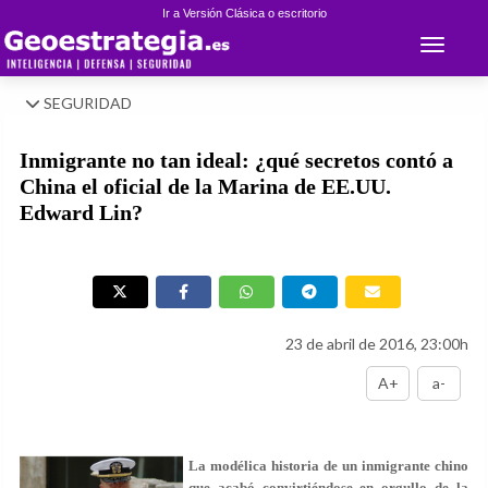
Ir a Versión Clásica o escritorio
Toggle 
SEGURIDAD
Inmigrante no tan ideal: ¿qué secretos contó a
China el oficial de la Marina de EE.UU.
Edward Lin?
23 de abril de 2016, 23:00h
A+
a-
La modélica historia de un inmigrante chino
que acabó convirtiéndose en orgullo de la