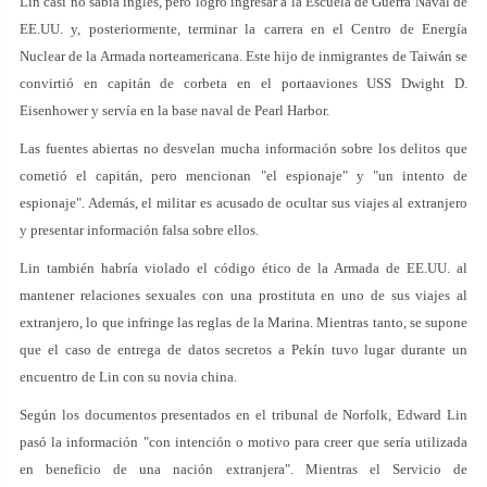
Lin casi no sabía inglés, pero logró ingresar a la Escuela de Guerra Naval de
EE.UU. y, posteriormente, terminar la carrera en el Centro de Energía
Nuclear de la Armada norteamericana. Este hijo de inmigrantes de Taiwán se
convirtió en capitán de corbeta en el portaaviones USS Dwight D.
Eisenhower y servía en la base naval de Pearl Harbor.
Las fuentes abiertas no desvelan mucha información sobre los delitos que
cometió el capitán, pero mencionan "el espionaje" y "un intento de
espionaje". Además, el militar es acusado de ocultar sus viajes al extranjero
y presentar información falsa sobre ellos.
Lin también habría violado el código ético de la Armada de EE.UU. al
mantener relaciones sexuales con una prostituta en uno de sus viajes al
extranjero, lo que infringe las reglas de la Marina. Mientras tanto, se supone
que el caso de entrega de datos secretos a Pekín tuvo lugar durante un
encuentro de Lin con su novia china.
Según los documentos presentados en el tribunal de Norfolk, Edward Lin
pasó la información "con intención o motivo para creer que sería utilizada
en beneficio de una nación extranjera". Mientras el Servicio de