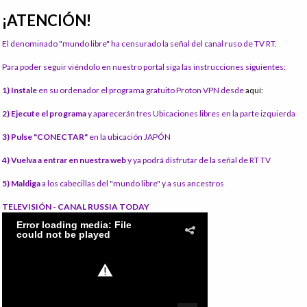
¡ATENCIÓN!
El denominado "mundo libre" ha censurado la señal del canal ruso de TV RT.
Para poder seguir viéndolo en nuestro portal siga las instrucciones siguientes:
1) Instale
en su ordenador el programa gratuito Proton VPN desde
aquí:
2) Ejecute el programa
y aparecerán tres Ubicaciones libres en la parte izquierda
3) Pulse "CONECTAR"
en la ubicación JAPÓN
4) Vuelva a entrar en nuestra web
y ya podrá disfrutar de la señal de RT TV
5) Maldiga
a los cabecillas del "mundo libre" y a sus ancestros
TELEVISIÓN - CANAL RUSSIA TODAY