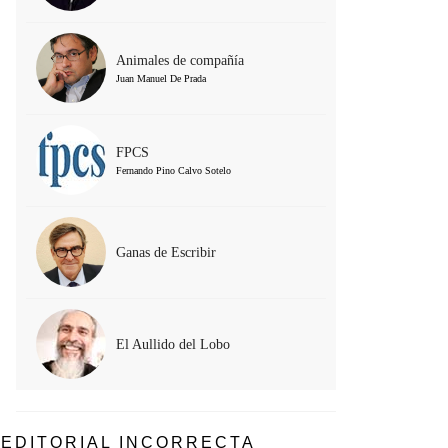
Animales de compañía
Juan Manuel De Prada
FPCS
Fernando Pino Calvo Sotelo
Ganas de Escribir
El Aullido del Lobo
EDITORIAL INCORRECTA