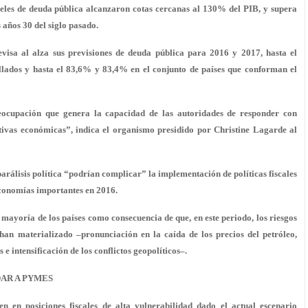
eles de deuda pública alcanzaron cotas cercanas al 130% del PIB, y supera
 años 30 del siglo pasado.
evisa al alza sus previsiones de deuda pública para 2016 y 2017, hasta el
llados y hasta el 83,6% y 83,4% en el conjunto de países que conforman el
eocupación que genera la capacidad de las autoridades de responder con
tivas económicas”, indica el organismo presidido por Christine Lagarde al
parálisis política “podrían complicar” la implementación de políticas fiscales
economías importantes en 2016.
 mayoría de los países como consecuencia de que, en este periodo, los riesgos
 han materializado –pronunciación en la caída de los precios del petróleo,
e intensificación de los conflictos geopolíticos–.
DAR A PYMES
n en posiciones fiscales de alta vulnerabilidad dado el actual escenario