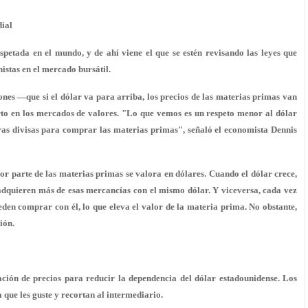
dial
petada en el mundo, y de ahí viene el que se estén revisando las leyes que
istas en el mercado bursátil.
ones —que si el dólar va para arriba, los precios de las materias primas van
rto en los mercados de valores. "Lo que vemos es un respeto menor al dólar
ras divisas para comprar las materias primas", señaló el economista Dennis
or parte de las materias primas se valora en dólares. Cuando el dólar crece,
adquieren más de esas mercancías con el mismo dólar. Y viceversa, cada vez
eden comprar con él, lo que eleva el valor de la materia prima. No obstante,
ión.
ción de precios para reducir la dependencia del dólar estadounidense. Los
que les guste y recortan al intermediario.