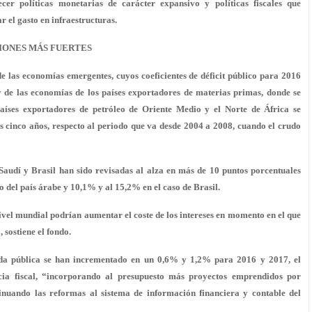
cer políticas monetarias de carácter expansivo y políticas fiscales que
 el gasto en infraestructuras.
IONES MÁS FUERTES
de las economías emergentes, cuyos coeficientes de déficit público para 2016
 y de las economías de los países exportadores de materias primas, donde se
países exportadores de petróleo de Oriente Medio y el Norte de África se
s cinco años, respecto al periodo que va desde 2004 a 2008, cuando el crudo
Saudí y Brasil han sido revisadas al alza en más de 10 puntos porcentuales
del país árabe y 10,1% y al 15,2% en el caso de Brasil.
nivel mundial podrían aumentar el coste de los intereses en momento en el que
 sostiene el fondo.
uda pública se han incrementado en un 0,6% y 1,2% para 2016 y 2017, el
ia fiscal, “incorporando al presupuesto más proyectos emprendidos por
tinuando las reformas al sistema de información financiera y contable del