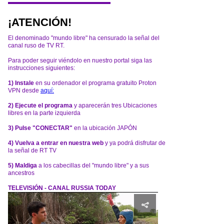
¡ATENCIÓN!
El denominado "mundo libre" ha censurado la señal del
canal ruso de TV RT.
Para poder seguir viéndolo en nuestro portal siga las
instrucciones siguientes:
1) Instale
en su ordenador el programa gratuito Proton
VPN desde
aquí:
2) Ejecute el programa
y aparecerán tres Ubicaciones
libres en la parte izquierda
3) Pulse "CONECTAR"
en la ubicación JAPÓN
4) Vuelva a entrar en nuestra web
y ya podrá disfrutar de
la señal de RT TV
5) Maldiga
a los cabecillas del "mundo libre" y a sus
ancestros
TELEVISIÓN - CANAL RUSSIA TODAY