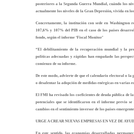
posteriores a la Segunda Guerra Mundial, cuándo los niv
actualmente los niveles de la Gran Depresión, vivida en los
Concretamente, la institución con sede en Washington r
107,6% y 107% del PIB en el caso de los países desarro
fondo, según el informe ‘Fiscal Monitor’
“El debilitamiento de la recuperación mundial y la pr
políticas adecuadas y rápidas han empañado las perspec
comienzo de su informe.
De este modo, advierte de que el calendario electoral o la 
o desalentar la adopción de medidas enérgicas en varias 
El FMI ha revisado los coeficientes de deuda pública de la
potenciales que se identificaron en el informe previo se
cambios en el sentimiento inversor de los países emergentes 
URGE A CREAR NUEVAS EMPRESAS EN VEZ DE AYU
En este sentido, las economías desarrolladas permanece