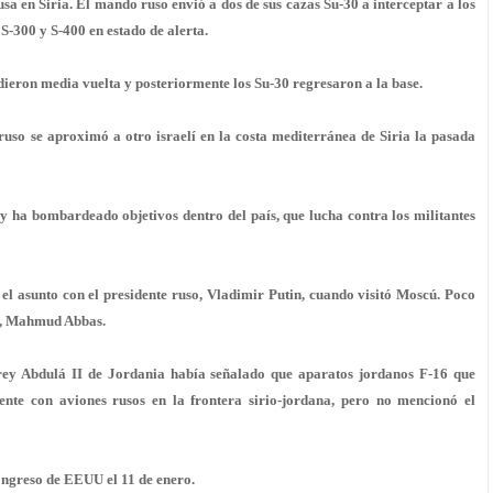
a en Siria. El mando ruso envió a dos de sus cazas Su-30 a interceptar a los
 S-300 y S-400 en estado de alerta.
s dieron media vuelta y posteriormente los Su-30 regresaron a la base.
 ruso se aproximó a otro israelí en la costa mediterránea de Siria la pasada
 y ha bombardeado objetivos dentro del país, que lucha contra los militantes
el asunto con el presidente ruso, Vladimir Putin, cuando visitó Moscú. Poco
na, Mahmud Abbas.
l rey Abdulá II de Jordania había señalado que aparatos jordanos F-16 que
ente con aviones rusos en la frontera sirio-jordana, pero no mencionó el
Congreso de EEUU el 11 de enero.