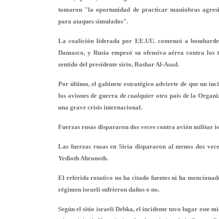
tomaron "la oportunidad de practicar maniobras agresi
para ataques simulados".
La coalición liderada por EE.UU. comenzó a bombardear 
Damasco, y Rusia empezó su ofensiva aérea contra los te
sentido del presidente sirio, Bashar Al-Asad.
Por último, el gabinete estratégico advierte de que un in
los aviones de guerra de cualquier otro país de la Orga
una grave crisis internacional.
Fuerzas rusas dispararon dos veces contra avión militar is
Las fuerzas rusas en Siria dispararon al menos dos veces 
Yedioth Ahronoth.
El referido rotativo no ha citado fuentes ni ha mencionad
régimen israelí sufrieron daños o no.
Según el sitio israelí Debka, el incidente tuvo lugar este 