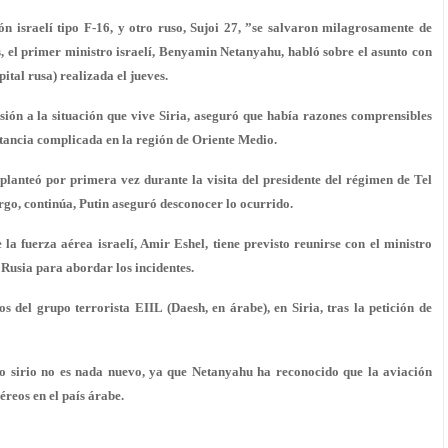
ón israelí tipo F-16, y otro ruso, Sujoi 27, ”se salvaron milagrosamente de
s, el primer ministro israelí, Benyamin Netanyahu, habló sobre el asunto con
pital rusa) realizada el jueves.
ión a la situación que vive Siria, aseguró que había razones comprensibles
stancia complicada en la región de Oriente Medio.
planteó por primera vez durante la visita del presidente del régimen de Tel
go, continúa, Putin aseguró desconocer lo ocurrido.
 fuerza aérea israelí, Amir Eshel, tiene previsto reunirse con el ministro
 Rusia para abordar los incidentes.
del grupo terrorista EIIL (Daesh, en árabe), en Siria, tras la petición de
do sirio no es nada nuevo, ya que Netanyahu ha reconocido que la aviación
éreos en el país árabe.