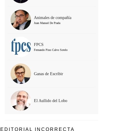
Animales de compañía
Juan Manuel De Prada
FPCS
Fernando Pino Calvo Sotelo
Ganas de Escribir
El Aullido del Lobo
EDITORIAL INCORRECTA