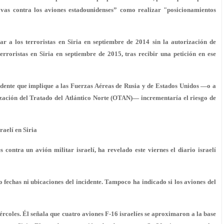
vas contra los aviones estadounidenses”
como realizar "posicionamientos
a los terroristas en Siria en septiembre de 2014 sin la autorización de
rroristas en Siria en septiembre de 2015, tras recibir una petición en ese
cidente que implique a las Fuerzas Aéreas de Rusia y de Estados Unidos —o a
nización del Tratado del Atlántico Norte (OTAN)—
incrementaría el riesgo de
raelí en Siria
contra un avión militar israelí, ha revelado este viernes el diario israelí
o fechas ni ubicaciones del incidente. Tampoco ha indicado si los aviones del
miércoles. Él señala que cuatro aviones F-16 israelíes se aproximaron a la base