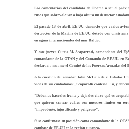
Los comentarios del candidato de Obama a ser el próxim
rusos que sobrevolaron a baja altura un destuctor estadoun
El pasado 13 de abril, EE.UU. denunció que varios avion
destructor de la Marina de EE.UU. dotado con un sistema 
en aguas internacionales del mar Báltico.
Y este jueves Curtis M. Scaparroti, comandante del E
comandante de la OTAN y del Comando de EE.UU. en Europa
declaraciones ante el Comité de las Fuerzas Armadas del 
A la cuestión del senador John McCain de si Estados Un
vidas de sus ciudadanos", Scaparotti contestó: "sí, y debem
"Debemos hacerles frente y dejarles claro qué es aceptab
que quieren tantear cuáles son nuestros límites en té
"imprudente, injustificado y peligroso".
Si se confirmase su posición como comandante de la OTAN, 
combate de EE.UU en la región europea.