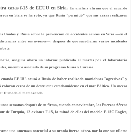
ntra cazas f-15 de EEUU en Siria.
Un análisis afirma que el acuerdo
reos en Siria se ha roto, ya que Rusia "permitió" que sus cazas realizasen
s Unidos y Rusia sobre la prevención de accidentes aéreos en Siria —en el
distancias entre sus aviones—, después de que sucedieran varios incidentes
ombate.
naria, asegura ahora un informe publicado el martes por el laboratorio
Giles, miembro asociado de su programa Rusia y Eurasia.
a, cuando EE.UU. acusó a Rusia de
haber realizado maniobras "agresivas" y
 volaran cerca de un destructor estadounidense en el mar Báltico. Un suceso
aber firmado el memorando.
 unas semanas después de su firma, cuando en noviembre, las Fuerzas Aéreas
sur de Turquía, 12 aviones F-15, la mitad de ellos del modelo F-15C Eagles,
e como una amenaza potencial a su propia fuerza aérea, por lo que
sus pilotos