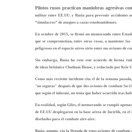
Pilotos rusos practican maniobras agresivas co
militar entre EE.UU. y Rusia para prevenir accidentes aé
“simulacros” de ataques a cazas estadounidenses.
En octubre de 2015, se firmó un memorando entre Estado
que se comprometían, entre otras cosas, a mantener las 
peligrosos en el espacio aéreo sirio entre sus aviones de c
Sin embargo, Rusia ha roto este acuerdo de forma ruti
de ideas británico Chatham House, y redactado por Keir 
Como más reciente incidente cita el de la semana pasad
"no seguras"
después de que dos aviones de combate Su-24
que según el informe, no tenía que haber ocurrido tras h
En realidad, según Giles, el memorando se rompió apenas
de EE.UU desplegaron en la base aérea de Incirlik, en el 
diseñados para el combate aire-aire.
Rusia, apunta, vio la llegada de estos aviones de combat