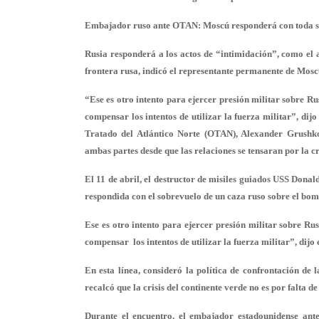
Embajador ruso ante OTAN: Moscú responderá con toda su 
Rusia responderá a los actos de “intimidación”, como el 
frontera rusa, indicó el representante permanente de Mos
“Ese es otro intento para ejercer presión militar sobre 
compensar los intentos de utilizar la fuerza militar”, di
Tratado del Atlántico Norte (OTAN), Alexander Grushko,
ambas partes desde que las relaciones se tensaran por la cr
El 11 de abril, el destructor de misiles guiados USS Dona
respondida con el sobrevuelo de un caza ruso sobre el bo
Ese es otro intento para ejercer presión militar sobre R
compensar los intentos de utilizar la fuerza militar”, di
En esta línea, consideró la política de confrontación de 
recalcó que la crisis del continente verde no es por falta 
Durante el encuentro, el embajador estadounidense ant