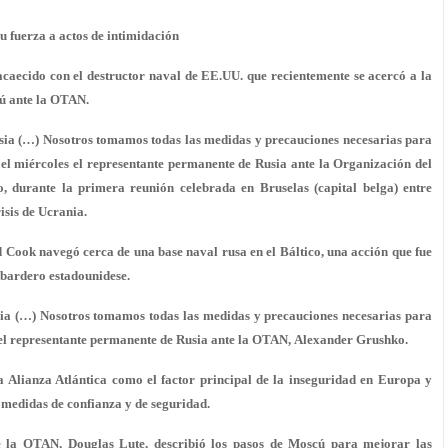
fuerza a actos de intimidación
acaecido con el destructor naval de EE.UU. que recientemente se acercó a la
cú ante la OTAN.
Rusia (…) Nosotros tomamos todas las medidas y precauciones necesarias para
jo el miércoles el representante permanente de Rusia ante la Organización del
 durante la primera reunión celebrada en Bruselas (capital belga) entre
isis de Ucrania.
ld Cook navegó cerca de una base naval rusa en el Báltico, una acción que fue
mbardero estadounidese.
usia (…) Nosotros tomamos todas las medidas y precauciones necesarias para
jo el representante permanente de Rusia ante la OTAN, Alexander Grushko.
la Alianza Atlántica como el factor principal de la inseguridad en Europa y
de medidas de confianza y de seguridad.
e la OTAN, Douglas Lute, describió los pasos de Moscú para mejorar las