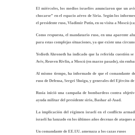
El miércoles, los medios israelíes anunciaron que un avi
chocarse” en el espacio aéreo de Siria. Según los informe
el presidente ruso, Vladimir Putin, en su visita a Moscú (ca
Como respuesta, el mandatario ruso, en una aparente alus
para estas complejas situaciones, ya que existe una circun
Yedioth Ahronoth ha indicado que la referida cuestión se 
Aviv, Reuven Rivlin, a Moscú (en marzo pasado), sin embar
Al mismo tiempo, ha informado de que el comandante de la
ruso de Defensa, Sergei Shoigu, y generales del Ejército de
Rusia inició una campaña de bombardeos contra objetivos 
ayuda militar del presidente sirio, Bashar al-Asad.
La implicación del régimen israelí en el conflicto arma
israelí ha lanzado en los últimos años decenas de ataques a
Un comandante de EE.UU. amenaza a los cazas rusos