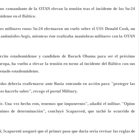
o comandante de la OTAN elevan la tensión tras el incidente de los Su-24
idense en el Báltico.
es militares rusos Su-24 efectuaron un vuelo sobre el USS Donald Cook, un
antimisiles Aegis, mientras éste realizaba maniobras militares con la OTAN
jército estadounidense y candidato de Barack Obama para ser el próximo
, ha vuelto a elevar la tensión en torno al incidente del Báltico con sus
Senado estadounidense.
idos debería reafirmarse ante Rusia entrando en acción para "proteger las
os hacerlo saber", recoge el portal Military.
le. Una vez hecho esto, tenemos que imponernos", añadió el militar. "Opino
rminos de determinación", concluyó Scaparroti, que tachó lo ocurrido de
Scaparotti aseguró que el primer paso que daría sería revisar las reglas de