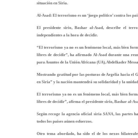
situación en Siria.
Al-Asad: El terrorismo es un ‘juego político’ contra los pa
El presidente sirio, Bashar al-Asad, describe el terr
independientes a la hora de decidir.
“El terrorismo ya no es un fenómeno local, más bien forma 
libres de decidir”, ha afirmado Al-Asad durante una reuni
para Asuntos de la Unión Africana (UA), Abdelkader Messa
Mostrando gratitud por las posturas de Argelia hacia el G
en Siria” y la nación mantendrá su solidaridad y la unidad
El terrorismo ya no es un fenómeno local, más bien forma 
libres de decidir”, afirma el presidente sirio, Bashar al-As
Según recoge la agencia oficial siria
SANA
, las partes h
todos los países aúnen esfuerzos.
Otro tema abordado, ha sido el de los nexos bilateral