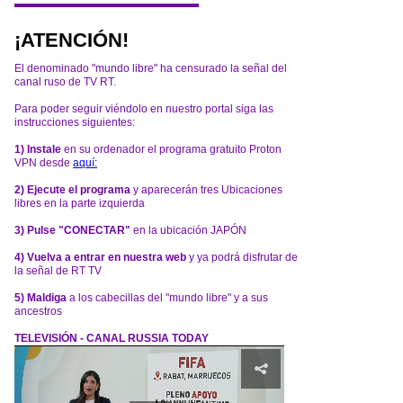
¡ATENCIÓN!
El denominado "mundo libre" ha censurado la señal del
canal ruso de TV RT.
Para poder seguir viéndolo en nuestro portal siga las
instrucciones siguientes:
1) Instale
en su ordenador el programa gratuito Proton
VPN desde
aquí:
2) Ejecute el programa
y aparecerán tres Ubicaciones
libres en la parte izquierda
3) Pulse "CONECTAR"
en la ubicación JAPÓN
4) Vuelva a entrar en nuestra web
y ya podrá disfrutar de
la señal de RT TV
5) Maldiga
a los cabecillas del "mundo libre" y a sus
ancestros
TELEVISIÓN - CANAL RUSSIA TODAY