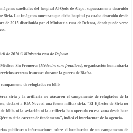
mágenes satelitales del hospital Al-Qods de Alepo, supuestamente destruido
abe Siria. Las imágenes muestran que dicho hospital ya estaba destruido desde
bre de 2015 distribuida por el Ministerio ruso de Defensa, donde puede verse
oso.
bril de 2016 © Ministerio ruso de Defensa
 Médicos Sin Fronteras [
Médecins sans frontières
], organización humanitaria
rvicios secretos franceses durante la guerra de Biafra.
a campamento de refugiados en Idlib
Aérea siria y la artillería no atacaron el campamento de refugiados de la
to, declaró a RIA Novosti una fuente militar siria. "El Ejército de Siria no
e Idlib, ni la aviación ni la artillería han operado en esa zona desde hace
rcito sirio carecen de fundamento", indicó el interlocutor de la agencia.
 sirios publicaron informaciones sobre el bombardeo de un campamento de