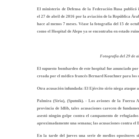
El ministerio de Defensa de la Federación Rusa publicó i
el 27 de abril de 2016 por la aviación de la República Ár
hace al menos 7 meses. Véase la fotografía del 15 de octu
como el Hospital de Alepo ya se encontraba en estado ruin
Fotografía del 29 de a
El supuesto bombardeo de este hospital fue anunciado por
creada por el médico francés Bernard Kouchner para los se
Otra acusación infundada: El Ejército sirio niega ataque 
Palmira (Siria), (Sputnik). - Los aviones de la Fuerza 
provincia de Idlib, tales acusaciones carecen de fundamen
asestó ningún golpe contra el campamento de refugiados d
aproximadamente una semana; las acusaciones contra el Ejé
En la tarde del jueves una serie de medios opositores