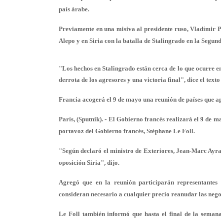
país árabe.
Previamente en una misiva al presidente ruso, Vladímir Pu
Alepo y en Siria con la batalla de Stalingrado en la Segu
"Los hechos en Stalingrado están cerca de lo que ocurre e
derrota de los agresores y una victoria final", dice el text
Francia acogerá el 9 de mayo una reunión de países que apo
París, (Sputnik). - El Gobierno francés realizará el 9 de m
portavoz del Gobierno francés, Stéphane Le Foll.
"Según declaró el ministro de Exteriores, Jean-Marc Ayrau
oposición Siria", dijo.
Agregó que en la reunión participarán representantes
consideran necesario a cualquier precio reanudar las neg
Le Foll también informó que hasta el final de la seman