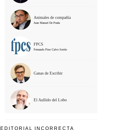
Animales de compañía
Juan Manuel De Prada
FPCS
Fernando Pino Calvo Sotelo
Ganas de Escribir
El Aullido del Lobo
EDITORIAL INCORRECTA