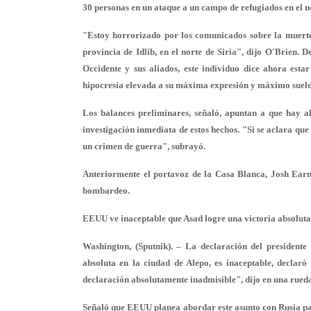
30 personas en un ataque a un campo de refugiados en el no
"Estoy horrorizado por los comunicados sobre la muerte
provincia de Idlib, en el norte de Siria", dijo O'Brien. 
Occidente y sus aliados, este individuo dice ahora est
hipocresía elevada a su máxima expresión y máximo suel
Los balances preliminares, señaló, apuntan a que hay a
investigación inmediata de estos hechos. "Si se aclara que
un crimen de guerra", subrayó.
Anteriormente el portavoz de la Casa Blanca, Josh Earn
bombardeo.
EEUU ve inaceptable que Asad logre una victoria absoluta 
Washington, (Sputnik). – La declaración del presidente
absoluta en la ciudad de Alepo, es inaceptable, decla
declaración absolutamente inadmisible", dijo en una rued
Señaló que EEUU planea abordar este asunto con Rusia para