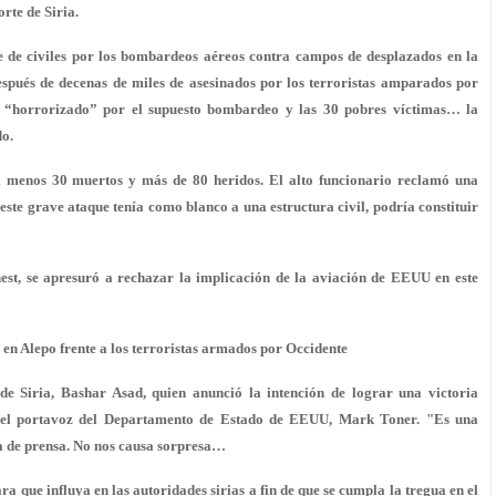
rte de Siria.
 de civiles por los bombardeos aéreos contra campos de desplazados en la
Después de decenas de miles de asesinados por los terroristas amparados por
ar “horrorizado” por el supuesto bombardeo y las 30 pobres víctimas… la
do.
l menos 30 muertos y más de 80 heridos. El alto funcionario reclamó una
 este grave ataque tenía como blanco a una estructura civil, podría constituir
est, se apresuró a rechazar la implicación de la aviación de EEUU en este
en Alepo frente a los terroristas armados por Occidente
 de Siria, Bashar Asad, quien anunció la intención de lograr una victoria
ró el portavoz del Departamento de Estado de EEUU, Mark Toner. "Es una
a de prensa. No nos causa sorpresa…
 que influya en las autoridades sirias a fin de que se cumpla la tregua en el