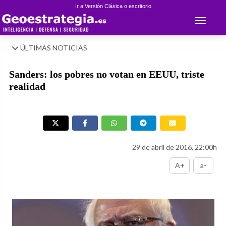
Ir a Versión Clásica o escritorio
Toggle 
ÚLTIMAS NOTICIAS
Sanders: los pobres no votan en EEUU, triste
realidad
29 de abril de 2016, 22:00h
A+
a-