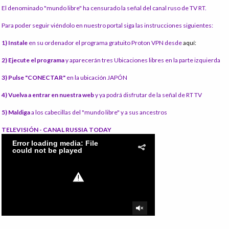
El denominado "mundo libre" ha censurado la señal del canal ruso de TV RT.
Para poder seguir viéndolo en nuestro portal siga las instrucciones siguientes:
1) Instale
en su ordenador el programa gratuito Proton VPN desde
aquí:
2) Ejecute el programa
y aparecerán tres Ubicaciones libres en la parte izquierda
3) Pulse "CONECTAR"
en la ubicación JAPÓN
4) Vuelva a entrar en nuestra web
y ya podrá disfrutar de la señal de RT TV
5) Maldiga
a los cabecillas del "mundo libre" y a sus ancestros
TELEVISIÓN - CANAL RUSSIA TODAY