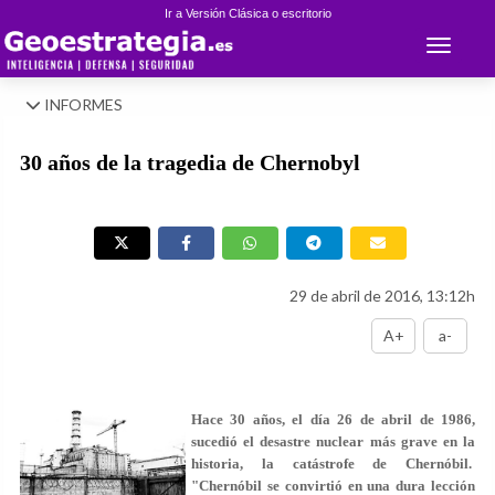
Ir a Versión Clásica o escritorio
Toggle 
INFORMES
30 años de la tragedia de Chernobyl
29 de abril de 2016, 13:12h
A+
a-
Hace 30 años, el día 26 de abril de 1986,
sucedió el desastre nuclear más grave en la
historia, la catástrofe de Chernóbil.
"Chernóbil se convirtió en una dura lección