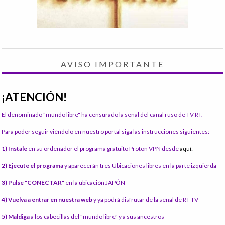
AVISO IMPORTANTE
¡ATENCIÓN!
El denominado "mundo libre" ha censurado la señal del canal ruso de TV RT.
Para poder seguir viéndolo en nuestro portal siga las instrucciones siguientes:
1) Instale
en su ordenador el programa gratuito Proton VPN desde
aquí:
2) Ejecute el programa
y aparecerán tres Ubicaciones libres en la parte izquierda
3) Pulse "CONECTAR"
en la ubicación JAPÓN
4) Vuelva a entrar en nuestra web
y ya podrá disfrutar de la señal de RT TV
5) Maldiga
a los cabecillas del "mundo libre" y a sus ancestros