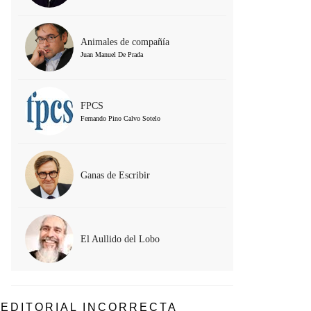
Animales de compañía
Juan Manuel De Prada
FPCS
Fernando Pino Calvo Sotelo
Ganas de Escribir
El Aullido del Lobo
EDITORIAL INCORRECTA