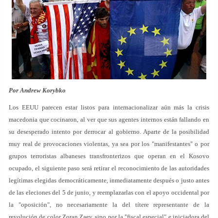
Por Andrew Korybko
Los EEUU parecen estar listos para internacionalizar aún más la crisis
macedonia que cocinaron, al ver que sus agentes internos están fallando en
su desesperado intento por derrocar al gobierno. Aparte de la posibilidad
muy real de provocaciones violentas, ya sea por los "manifestantes" o por
grupos terroristas albaneses transfronterizos que operan en el Kosovo
ocupado, el siguiente paso será retirar el reconocimiento de las autoridades
legítimas elegidas democráticamente, inmediatamente después o justo antes
de las eleciones del 5 de junio, y reemplazarlas con el apoyo occidental por
la "oposición", no necesariamente la del títere representante de la
revolución de color Zoran Zaev, sino por la "fiscal especial" e iniciadora del