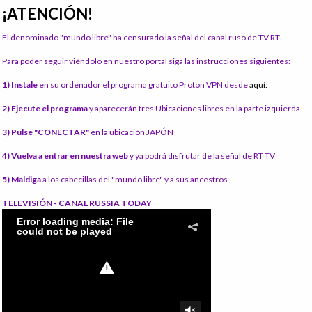
¡ATENCIÓN!
El denominado "mundo libre" ha censurado la señal del canal ruso de TV RT.
Para poder seguir viéndolo en nuestro portal siga las instrucciones siguientes:
1) Instale
en su ordenador el programa gratuito Proton VPN desde
aquí:
2) Ejecute el programa
y aparecerán tres Ubicaciones libres en la parte izquierda
3) Pulse "CONECTAR"
en la ubicación JAPÓN
4) Vuelva a entrar en nuestra web
y ya podrá disfrutar de la señal de RT TV
5) Maldiga
a los cabecillas del "mundo libre" y a sus ancestros
TELEVISIÓN - CANAL RUSSIA TODAY