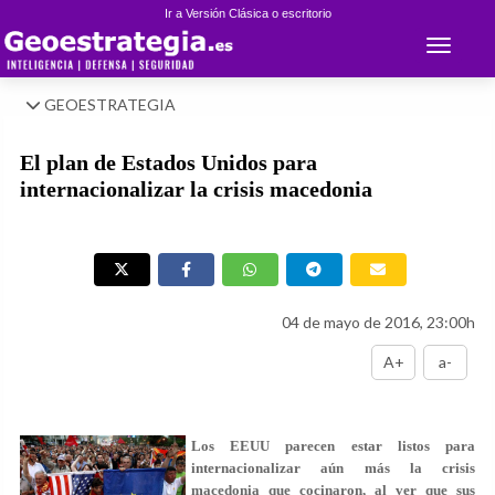
Ir a Versión Clásica o escritorio
Toggle 
GEOESTRATEGIA
El plan de Estados Unidos para
internacionalizar la crisis macedonia
04 de mayo de 2016, 23:00h
A+
a-
Los EEUU parecen estar listos para
internacionalizar aún más la crisis
macedonia que cocinaron, al ver que sus