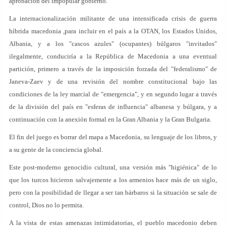
aprobación del impopular gobierno.
La internacionalización militante de una intensificada crisis de guerra
híbrida macedonia ,para incluir en el país a la OTAN, los Estados Unidos,
Albania, y a los "cascos azules" (ocupantes) búlgaros "invitados"
ilegalmente, conduciría a la República de Macedonia a una eventual
partición, primero a través de la imposición forzada del "federalismo" de
Janeva-Zaev y de una revisión del nombre constitucional bajo las
condiciones de la ley marcial de "emergencia", y en segundo lugar a través
de la división del país en "esferas de influencia" albanesa y búlgara, y a
continuación con la anexión formal en la Gran Albania y la Gran Bulgaria.
El fin del juego es borrar del mapa a Macedonia, su lenguaje de los libros, y
a su gente de la conciencia global.
Este post-moderno genocidio cultural, una versión más "higiénica" de lo
que los turcos hicieron salvajemente a los armenios hace más de un siglo,
pero con la posibilidad de llegar a ser tan bárbaros si la situación se sale de
control, Dios no lo permita.
A la vista de estas amenazas intimidatorias, el pueblo macedonio deben