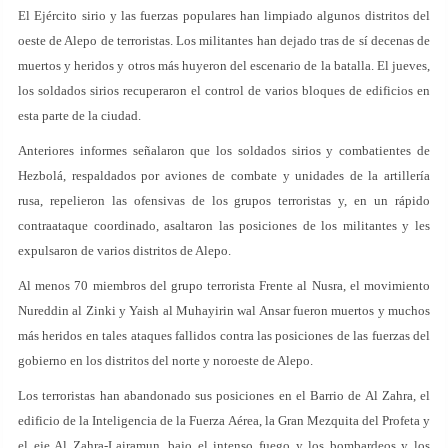
El Ejército sirio y las fuerzas populares han limpiado algunos distritos del
oeste de Alepo de terroristas. Los militantes han dejado tras de sí decenas de
muertos y heridos y otros más huyeron del escenario de la batalla. El jueves,
los soldados sirios recuperaron el control de varios bloques de edificios en
esta parte de la ciudad.
Anteriores informes señalaron que los soldados sirios y combatientes de
Hezbolá, respaldados por aviones de combate y unidades de la artillería
rusa, repelieron las ofensivas de los grupos terroristas y, en un rápido
contraataque coordinado, asaltaron las posiciones de los militantes y les
expulsaron de varios distritos de Alepo.
Al menos 70 miembros del grupo terrorista Frente al Nusra, el movimiento
Nureddin al Zinki y Yaish al Muhayirin wal Ansar fueron muertos y muchos
más heridos en tales ataques fallidos contra las posiciones de las fuerzas del
gobierno en los distritos del norte y noroeste de Alepo.
Los terroristas han abandonado sus posiciones en el Barrio de Al Zahra, el
edificio de la Inteligencia de la Fuerza Aérea, la Gran Mezquita del Profeta y
el eje Al Zahra-Lairamun, bajo el intenso fuego y los bombardeos y los