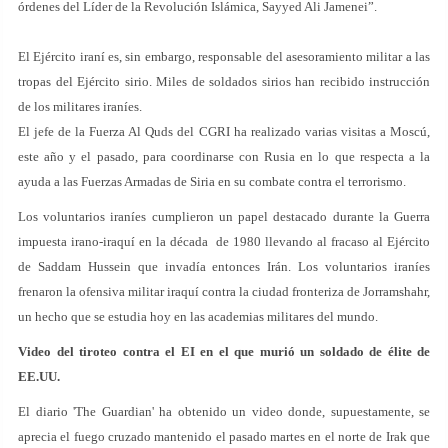
órdenes del Líder de la Revolución Islámica, Sayyed Ali Jamenei”.
El Ejército iraní es, sin embargo, responsable del asesoramiento militar a las
tropas del Ejército sirio. Miles de soldados sirios han recibido instrucción
de los militares iraníes.
El jefe de la Fuerza Al Quds del CGRI ha realizado varias visitas a Moscú,
este año y el pasado, para coordinarse con Rusia en lo que respecta a la
ayuda a las Fuerzas Armadas de Siria en su combate contra el terrorismo.
Los voluntarios iraníes cumplieron un papel destacado durante la Guerra
impuesta irano-iraquí en la década de 1980 llevando al fracaso al Ejército
de Saddam Hussein que invadía entonces Irán. Los voluntarios iraníes
frenaron la ofensiva militar iraquí contra la ciudad fronteriza de Jorramshahr,
un hecho que se estudia hoy en las academias militares del mundo.
Video del tiroteo contra el EI en el que murió un soldado de élite de
EE.UU.
El diario 'The Guardian' ha obtenido un video donde, supuestamente, se
aprecia el fuego cruzado mantenido el pasado martes en el norte de Irak que