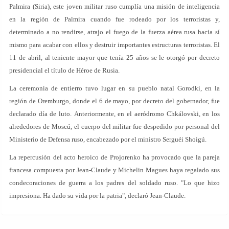
Palmira (Siria), este joven militar ruso cumplía una misión de inteligencia
en la región de Palmira cuando fue rodeado por los terroristas y,
determinado a no rendirse, atrajo el fuego de la fuerza aérea rusa hacia sí
mismo para acabar con ellos y destruir importantes estructuras terroristas. El
11 de abril, al teniente mayor que tenía 25 años se le otorgó por decreto
presidencial el título de Héroe de Rusia.
La ceremonia de entierro tuvo lugar en su pueblo natal Gorodki, en la
región de Oremburgo, donde el 6 de mayo, por decreto del gobernador, fue
declarado día de luto. Anteriormente, en el aeródromo Chkálovski, en los
alrededores de Moscú, el cuerpo del militar fue despedido por personal del
Ministerio de Defensa ruso, encabezado por el ministro Serguéi Shoigú.
La repercusión del acto heroico de Projorenko ha provocado que la pareja
francesa compuesta por Jean-Claude y Michelin Magues haya regalado sus
condecoraciones de guerra a los padres del soldado ruso. "Lo que hizo
impresiona. Ha dado su vida por la patria", declaró Jean-Claude.