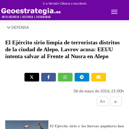
Ir a Versión Clásica o escritorio
Toggle 
DEFENSA
El Ejército sirio limpia de terroristas distritos
de la ciudad de Alepo. Lavrov acusa: EEUU
intenta salvar al Frente al Nusra en Alepo
06 de mayo de 2016, 21:00h
A+
a-
El Ejército sirio y las fuerzas populares han