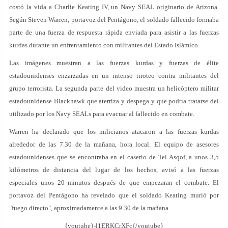
costó la vida a Charlie Keating IV, un Navy SEAL originario de Arizona.
Según Steven Warren, portavoz del Pentágono, el soldado fallecido formaba
parte de una fuerza de respuesta rápida enviada para asistir a las fuerzas
kurdas durante un enfrentamiento con militantes del Estado Islámico.
Las imágenes muestran a las fuerzas kurdas y fuerzas de élite
estadounidenses enzarzadas en un intenso tiroteo contra militantes del
grupo terrorista. La segunda parte del video muestra un helicóptero militar
estadounidense Blackhawk que aterriza y despega y que podría tratarse del
utilizado por los Navy SEALs para evacuar al fallecido en combate.
Warren ha declarado que los milicianos atacaron a las fuerzas kurdas
alrededor de las 7.30 de la mañana, hora local. El equipo de asesores
estadounidenses que se encontraba en el caserío de Tel Asqof, a unos 3,5
kilómetros de distancia del lugar de los hechos, avisó a las fuerzas
especiales unos 20 minutos después de que empezaran el combate. El
portavoz del Pentágono ha revelado que el soldado Keating murió por
"fuego directo", aproximadamente a las 9.30 de la mañana.
{youtube}-l1ERKCrXFc{/youtube}