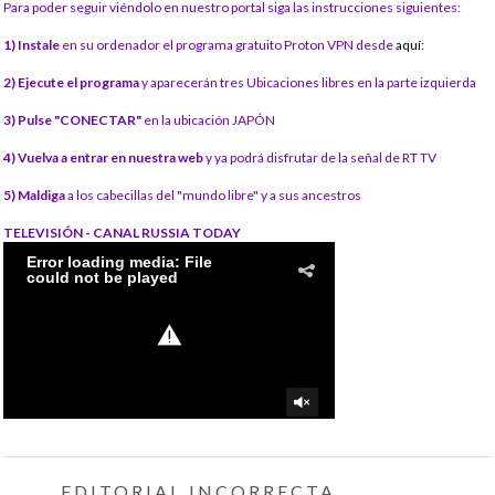
Para poder seguir viéndolo en nuestro portal siga las instrucciones siguientes:
1) Instale
en su ordenador el programa gratuito Proton VPN desde
aquí:
2) Ejecute el programa
y aparecerán tres Ubicaciones libres en la parte izquierda
3) Pulse "CONECTAR"
en la ubicación JAPÓN
4) Vuelva a entrar en nuestra web
y ya podrá disfrutar de la señal de RT TV
5) Maldiga
a los cabecillas del "mundo libre" y a sus ancestros
TELEVISIÓN - CANAL RUSSIA TODAY
EDITORIAL INCORRECTA