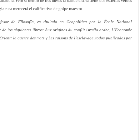
nadora. Pero si dentro de tres meses la bandera siria tiene dos estrellas verdes
a rusa merecerá el calificativo de golpe maestro.
esor de Filosofía, es titulado en Geopolítica por la École National
 de los siguientes libros: Aux origines du conflit israélo-arabe, L’Economie
-Orient: la guerre des mots y Les raisons de l’esclavage, todos publicados por