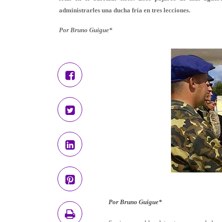
administrarles una ducha fría en tres lecciones.
Por Bruno Guigue*
Por Bruno Guigue*