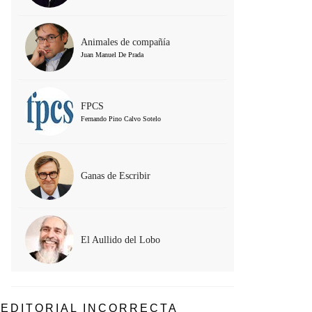
Animales de compañía
Juan Manuel De Prada
FPCS
Fernando Pino Calvo Sotelo
Ganas de Escribir
El Aullido del Lobo
EDITORIAL INCORRECTA