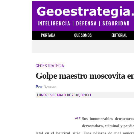
PORTADA
QUE SOMOS
EDITORIAL
GEOESTRATEGIA
Golpe maestro moscovita en 
Por
Rodrigo
LUNES 16 DE MAYO DE 2016
,
00:00H
Sus innumerables detractore
ALT
devastadora, criminal y perdi
letal en el barrizal sirio. Esos pájaros de mal agüe