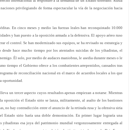
derecho internacional al responder a la demanda de un Estado soberano. Rusia
s naciones privilegiando de forma espectacular la vía de la negociación hacia
néditas. En cinco meses y medio las fuerzas leales han reconquistado 10.000
dades y han puesto a la oposición armada a la defensiva. El apoyo aéreo ruso
erar el control. Se han modernizado sus equipos, se ha revisado su estrategia y
o desde hace mucho tiempo por los atentados suicidas de los yihadistas, el
enemigo. Él solo, por medio de audaces maniobras, le asedia durante meses o le
mismo tiempo el Gobierno ofrece a los combatientes arrepentidos, cansados tras
programa de reconciliación nacional en el marco de acuerdos locales a los que
sa oportunidad.
lleva un tercer aspecto cuyos resultados apenas empiezan a notarse. Mientras
a oposición el Estado sirio se lanza, militarmente, al asalto de los bastiones
ias, no hay contradicción entre el anuncio de la retirada rusa y la ofensiva siria
el Estado sirio haría una doble demostración. En primer lugar lograría una
rras yihadistas esa joya del patrimonio mundial vergonzosamente entregada al