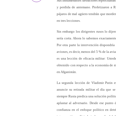
Sus innumerables detractores reprochaban 
y perdida de antemano. Profetizaron a Ru
pájaros de mal agüero tendrán que morders
en tres lecciones.
Sin embargo los dirigentes rusos lo dijero
sería corta. Ahora lo sabemos exactamen
Por otra parte la intervención dispondría
aviones, es decir, menos del 5 % de la avi
es una lección de eficacia militar: Usted
obtenido con respecto a la economía de m
en Afganistán.
La segunda lección de Vladimir Putin e
anuncie su retirada militar el día que s
siempre Rusia predica una solución polític
aplastar al adversario. Desde ese punto 
confianza en el enfoque político en detr