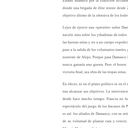
Estado Islámico por la coalición occident
donde una brigada de élite resiste desde 
objetivo último de la ofensiva de los leale
Lejos de ejercer una «presión» sobre Dama
nación siria sobre los yihadistas de todos
las fuerzas sirias y no a un cuerpo expedic
paso a la salida de los voluntarios iraníes,
noroeste de Alepo. Porque para Damasco las
nunca ganaría una guerra. Pero el honor 
victoria final, sea obra de las tropas sirias.
En efecto, ni en el plano político ni en el
tras alcanzar sus objetivos. La intervenc
desde hace mucho tiempo. Francia no hac
espectáculo del juego de los fracasos de P
es así: los aliados de Damasco, con su re
de su voluntad de plantar cara y vencer,