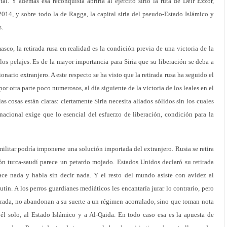
al. Y además esa reconquista abriría al ejército sirio la ruta de Deir Ezzor,
2014, y sobre todo la de Ragga, la capital siria del pseudo-Estado Islámico y
s.
sco, la retirada rusa en realidad es la condición previa de una victoria de la
 los pelajes. Es de la mayor importancia para Siria que su liberación se deba a
ionario extranjero. A este respecto se ha visto que la retirada rusa ha seguido el
 por otra parte poco numerosos, al día siguiente de la victoria de los leales en el
 cosas están claras: ciertamente Siria necesita aliados sólidos sin los cuales
nacional exige que lo esencial del esfuerzo de liberación, condición para la
 militar podría imponerse una solución importada del extranjero. Rusia se retira
ión turca-saudí parece un petardo mojado. Estados Unidos declaró su retirada
e nada y habla sin decir nada. Y el resto del mundo asiste con avidez al
utin. A los perros guardianes mediáticos les encantaría jurar lo contrario, pero
tirada, no abandonan a su suerte a un régimen acorralado, sino que toman nota
 él solo, al Estado Islámico y a Al-Qaida. En todo caso esa es la apuesta de