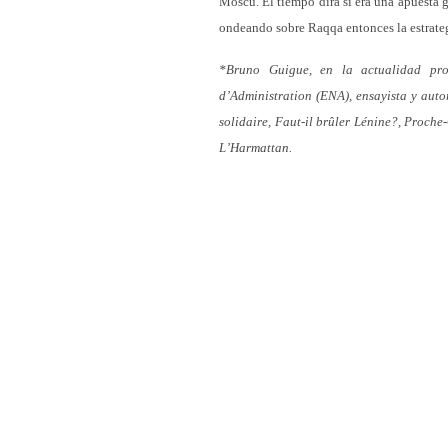
Moscú. El tiempo dirá si era una apuesta ga
ondeando sobre Raqqa entonces la estrategi
*Bruno Guigue, en la actualidad prof
d’Administration (ENA), ensayista y autor
solidaire, Faut-il brûler Lénine?, Proche
L’Harmattan.