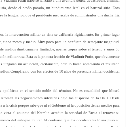
a Vladimir Putin haberse lanzado a una aventura bélica devastadora, criminal
sia, desde el otoño pasado, un hundimiento letal en el barrizal sirio. Esos
e la lengua, porque el presidente ruso acaba de administrarles una ducha fría
n: la intervención militar en siria se calibraría rígidamente. En primer lugar
te, cinco meses y medio. Muy poco para un conflicto de semejante magnitud.
 de medios drásticamente limitados, apenas tropas sobre el terreno y unos 60
ación militar rusa. Esta es la primera lección de Vladimir Putin, que obviamente
es juzgarán mi actuación, ciertamente, pero lo harán apreciando el resultado
edios. Compárenlo con los efectos de 10 años de presencia militar occidental
s «política» en el sentido noble del término. No es casualidad que Moscú
e retoman las negociaciones intersirias bajo los auspicios de la ONU. Desde
a a la crisis porque sabe que ni el Gobierno ni la oposición tienen medios para
de vista el anuncio del Kremlin acredita la seriedad de Rusia al renovar su
imento del enfoque militar. Al contrario que los occidentales Rusia puso su