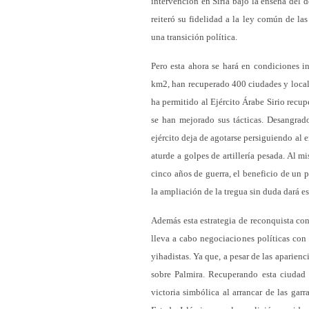
intervención en Siria bajo la enseña del 
reiteró su fidelidad a la ley común de la
una transición política.
Pero esta ahora se hará en condiciones i
km2, han recuperado 400 ciudades y locali
ha permitido al Ejército Árabe Sirio recup
se han mejorado sus tácticas. Desangrad
ejército deja de agotarse persiguiendo al 
aturde a golpes de artillería pesada. Al 
cinco años de guerra, el beneficio de un 
la ampliación de la tregua sin duda dará e
Además esta estrategia de reconquista con
lleva a cabo negociaciones políticas con l
yihadistas. Ya que, a pesar de las aparienc
sobre Palmira. Recuperando esta ciudad 
victoria simbólica al arrancar de las ga