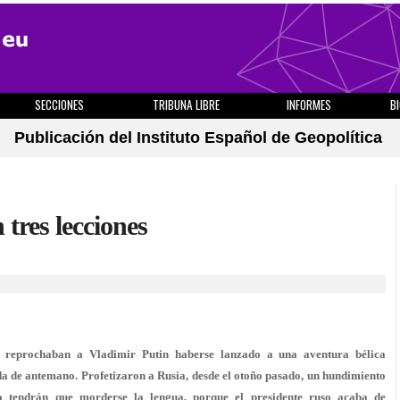
SECCIONES
TRIBUNA LIBRE
INFORMES
B
Publicación del Instituto Español de Geopolítica
tres lecciones
s reprochaban a Vladimir Putin haberse lanzado a una aventura bélica
da de antemano. Profetizaron a Rusia, desde el otoño pasado, un hundimiento
ro tendrán que morderse la lengua, porque el presidente ruso acaba de