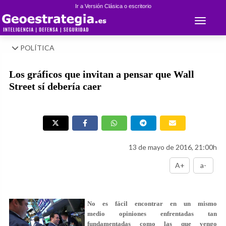
Ir a Versión Clásica o escritorio
Toggle 
POLÍTICA
Los gráficos que invitan a pensar que Wall
Street sí debería caer
13 de mayo de 2016, 21:00h
A+
a-
No es fácil encontrar en un mismo
medio opiniones enfrentadas tan
fundamentadas como las que vengo