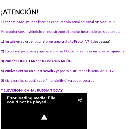
¡ATENCIÓN!
El denominado "mundo libre" ha censurado la señal del canal ruso de TV RT.
Para poder seguir viéndolo en nuestro portal siga las instrucciones siguientes:
1) Instale
en su ordenador el programa gratuito Proton VPN desde
aquí:
2) Ejecute el programa
y aparecerán tres Ubicaciones libres en la parte izquierda
3) Pulse "CONECTAR"
en la ubicación JAPÓN
4) Vuelva a entrar en nuestra web
y ya podrá disfrutar de la señal de RT TV
5) Maldiga
a los cabecillas del "mundo libre" y a sus ancestros
TELEVISIÓN - CANAL RUSSIA TODAY