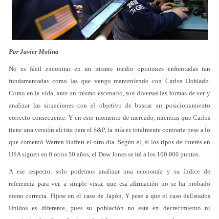
Por Javier Molina
No es fácil encontrar en un mismo medio opiniones enfrentadas tan
fundamentadas como las que vengo manteniendo con Carlos Doblado.
Como en la vida, ante un mismo escenario, son diversas las formas de ver y
analizar las situaciones con el objetivo de buscar un posicionamiento
correcto consecuente. Y en este momento de mercado, mientras que Carlos
tiene una versión alcista para el S&P, la mía es totalmente contraria pese a lo
que comentó Warren Buffett el otro día. Según él, si los tipos de interés en
USA siguen en 0 otros 50 años, el Dow Jones se irá a los 100.000 puntos.
A ese respecto, solo podemos analizar una economía y su índice de
referencia para ver, a simple vista, que esa afirmación no se ha probado
como correcta. Fíjese en el caso de Japón. Y pese a que el caso deEstados
Unidos es diferente, pues su población no está en decrecimiento ni