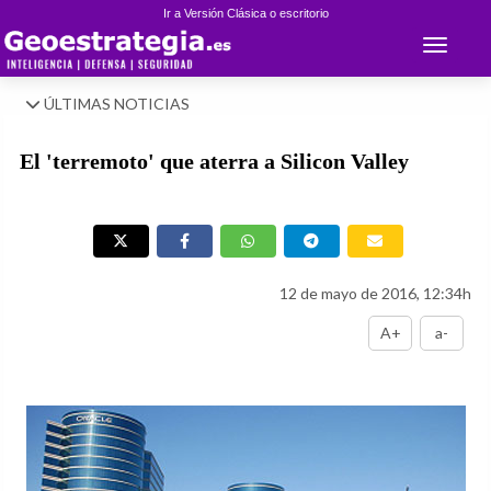
Ir a Versión Clásica o escritorio
Toggle 
ÚLTIMAS NOTICIAS
El 'terremoto' que aterra a Silicon Valley
12 de mayo de 2016, 12:34h
A+
a-