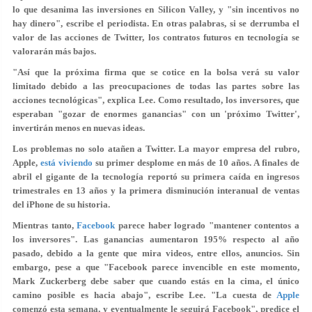
lo que desanima las inversiones en Silicon Valley, y "sin incentivos no
hay dinero", escribe el periodista. En otras palabras, si se derrumba el
valor de las acciones de Twitter, los contratos futuros en tecnología se
valorarán más bajos.
"Así que la próxima firma que se cotice en la bolsa verá su valor
limitado debido a las preocupaciones de todas las partes sobre las
acciones tecnológicas", explica Lee. Como resultado, los inversores, que
esperaban "gozar de enormes ganancias" con un 'próximo Twitter',
invertirán menos en nuevas ideas.
Los problemas no solo atañen a Twitter. La mayor empresa del rubro,
Apple,
está viviendo
su primer desplome en más de 10 años. A finales de
abril el gigante de la tecnología reportó su primera caída en ingresos
trimestrales en 13 años y la primera disminución interanual de ventas
del iPhone de su historia.
Mientras tanto,
Facebook
parece haber logrado "mantener contentos a
los inversores". Las ganancias aumentaron 195% respecto al año
pasado, debido a la gente que mira videos, entre ellos, anuncios. Sin
embargo, pese a que "Facebook parece invencible en este momento,
Mark Zuckerberg debe saber que cuando estás en la cima, el único
camino posible es hacia abajo", escribe Lee. "La cuesta de
Apple
comenzó esta semana, y eventualmente le seguirá Facebook", predice el