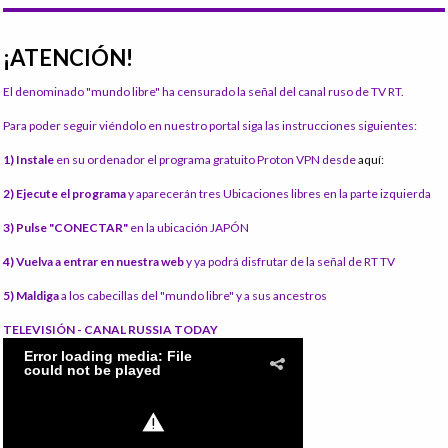
¡ATENCIÓN!
El denominado "mundo libre" ha censurado la señal del canal ruso de TV RT.
Para poder seguir viéndolo en nuestro portal siga las instrucciones siguientes:
1) Instale
en su ordenador el programa gratuito Proton VPN desde
aquí:
2) Ejecute el programa
y aparecerán tres Ubicaciones libres en la parte izquierda
3) Pulse "CONECTAR"
en la ubicación JAPÓN
4) Vuelva a entrar en nuestra web
y ya podrá disfrutar de la señal de RT TV
5) Maldiga
a los cabecillas del "mundo libre" y a sus ancestros
TELEVISIÓN - CANAL RUSSIA TODAY