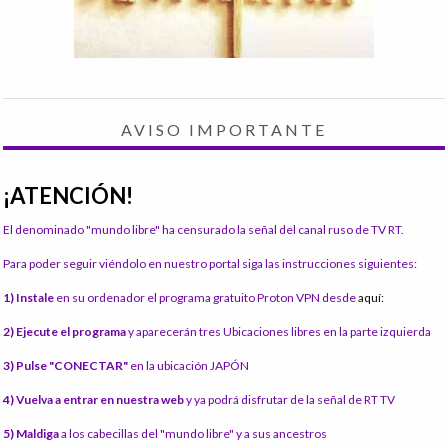
AVISO IMPORTANTE
¡ATENCIÓN!
El denominado "mundo libre" ha censurado la señal del canal ruso de TV RT.
Para poder seguir viéndolo en nuestro portal siga las instrucciones siguientes:
1) Instale
en su ordenador el programa gratuito Proton VPN desde
aquí:
2) Ejecute el programa
y aparecerán tres Ubicaciones libres en la parte izquierda
3) Pulse "CONECTAR"
en la ubicación JAPÓN
4) Vuelva a entrar en nuestra web
y ya podrá disfrutar de la señal de RT TV
5) Maldiga
a los cabecillas del "mundo libre" y a sus ancestros