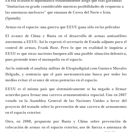
En esa ocasión el diplomático estadounidense alegó que esas garantías
"limitarían en grado considerable nuestras posibilidades de respuesta a
las amenazas nucleares" que emanan de Corea del Norte e Irán.
(Sputnik)
Armas en el espacio: una guerra que EEUU gana sólo en las películas
El avance de China y Rusia en el desarrollo de armas antisatélites
atormenta a EEUU. Así lo expresó el secretario de Estado adjunto para el
control de armas, Frank Rose. Pero lo que en realidad le inquieta a
EEUU es que otras naciones busquen allí una posible situación defensiva,
pues pretende tener el monopolio en el espacio.
Así lo entiende el analista militar de
Elespiadigital.com
Gustavo Morales
Delgado, y sentencia que el país norteamericano busca por todos los
medios evitar el avance de otras potencias en el espacio.
EEUU es el mismo país que sistemáticamente se ha negado a firmar
acuerdos para frenar una carrera armamentística espacial. Uno en 2007
votado en la Asamblea General de las Naciones Unidas a favor del
proyecto del tratado sobre la prevención de una carrera de armamentos
en el espacio exterior.
Otro, en 2008, propuesto por Rusia y China sobre prevención de
colocación de armas en el espacio exterior, uso de fuerza o amenaza de