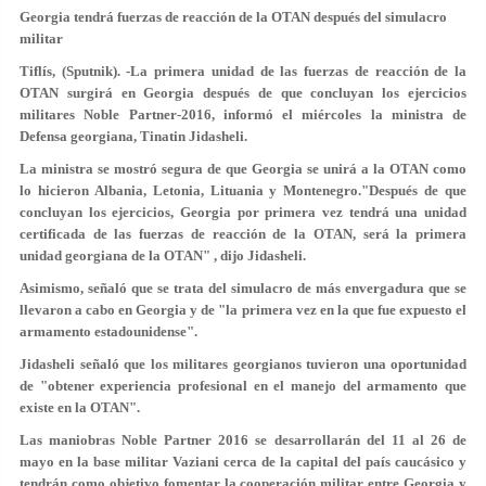
Georgia tendrá fuerzas de reacción de la OTAN después del simulacro
militar
Tiflís, (Sputnik). -La primera unidad de las fuerzas de reacción de la
OTAN surgirá en Georgia después de que concluyan los ejercicios
militares Noble Partner-2016, informó el miércoles la ministra de
Defensa georgiana, Tinatin Jidasheli.
La ministra se mostró segura de que Georgia se unirá a la OTAN como
lo hicieron Albania, Letonia, Lituania y Montenegro."Después de que
concluyan los ejercicios, Georgia por primera vez tendrá una unidad
certificada de las fuerzas de reacción de la OTAN, será la primera
unidad georgiana de la OTAN" , dijo Jidasheli.
Asimismo, señaló que se trata del simulacro de más envergadura que se
llevaron a cabo en Georgia y de "la primera vez en la que fue expuesto el
armamento estadounidense".
Jidasheli señaló que los militares georgianos tuvieron una oportunidad
de "obtener experiencia profesional en el manejo del armamento que
existe en la OTAN".
Las maniobras Noble Partner 2016 se desarrollarán del 11 al 26 de
mayo en la base militar Vaziani cerca de la capital del país caucásico y
tendrán como objetivo fomentar la cooperación militar entre Georgia y