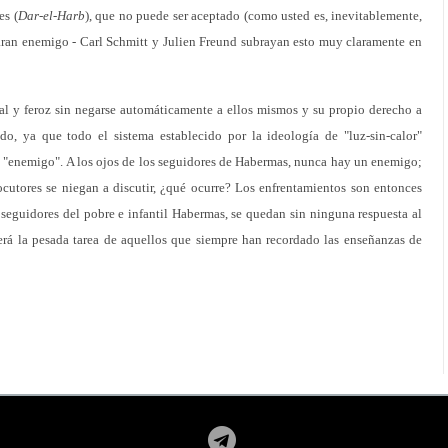
es (
Dar-el-Harb
), que no puede ser aceptado (como usted es, inevitablemente,
aran enemigo - Carl Schmitt y Julien Freund subrayan esto muy claramente en
al y feroz sin negarse automáticamente a ellos mismos y su propio derecho a
o, ya que todo el sistema establecido por la ideología de "luz-sin-calor"
l "enemigo". A los ojos de los seguidores de Habermas, nunca hay un enemigo;
rlocutores se niegan a discutir, ¿qué ocurre? Los enfrentamientos son entonces
 seguidores del pobre e infantil Habermas, se quedan sin ninguna respuesta al
erá la pesada tarea de aquellos que siempre han recordado las enseñanzas de