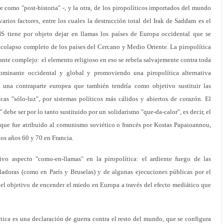
 como "post-historia" -, y la otra, de los piropolíticos importados del mundo
ios factores, entre los cuales la destrucción total del Irak de Saddam es el
IS tiene por objeto dejar en llamas los países de Europa occidental que se
colapso completo de los países del Cercano y Medio Oriente. La piropolítica
ante complejo: el elemento religioso en eso se rebela salvajemente contra toda
dominante occidental y global y promoviendo una piropolítica alternativa
 una contraparte europea que también tendría como objetivo sustituir las
cas "sólo-luz", por sistemas políticos más cálidos y abiertos de corazón. El
" debe ser por lo tanto sustituido por un solidarismo "que-da-calor", es decir, el
" que fue atribuido al comunismo soviético o francés por Kostas Papaioannou,
os años 60 y 70 en Francia.
vo aspecto "como-en-llamas" en la piropolítica: el ardiente fuego de las
lladoras (como en París y Bruselas) y de algunas ejecuciones públicas por el
n el objetivo de encender el miedo en Europa a través del efecto mediático que
ítica es una declaración de guerra contra el resto del mundo, que se configura