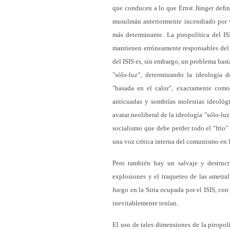
que conducen a lo que Ernst Jünger define
musulmán anteriormente incendiado por var
más determinante. La piropolítica del IS
mantienen erróneamente responsables del 
del ISIS es, sin embargo, un problema bast
"sólo-luz", determinando la ideología 
"basada en el calor", exactamente como
anticuadas y sombrías molestias ideológi
avatar neoliberal de la ideología "sólo-luz
socialismo que debe perder todo el "frío
una voz crítica interna del comunismo en l
Pero también hay un salvaje y destructi
explosiones y el traqueteo de las ametra
fuego en la Siria ocupada por el ISIS, co
inevitablemente tenían.
El uso de tales dimensiones de la piropol