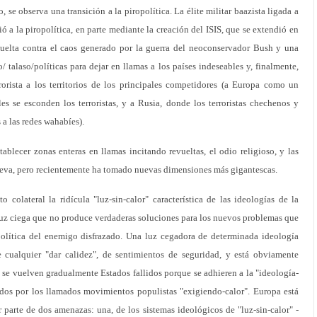
, se observa una transición a la piropolítica. La élite militar baazista ligada a
ió a la piropolítica, en parte mediante la creación del ISIS, que se extendió en
uelta contra el caos generado por la guerra del neoconservador Bush y una
/ talaso/políticas para dejar en llamas a los países indeseables y, finalmente,
rorista a los territorios de los principales competidores (a Europa como un
les se esconden los terroristas, y a Rusia, donde los terroristas chechenos y
a las redes wahabíes).
stablecer zonas enteras en llamas incitando revueltas, el odio religioso, y las
ueva, pero recientemente ha tomado nuevas dimensiones más gigantescas.
o colateral la ridícula "luz-sin-calor" característica de las ideologías de la
a luz ciega que no produce verdaderas soluciones para los nuevos problemas que
política del enemigo disfrazado. Una luz cegadora de determinada ideología
e cualquier "dar calidez", de sentimientos de seguridad, y está obviamente
s se vuelven gradualmente Estados fallidos porque se adhieren a la "ideología-
ados por los llamados movimientos populistas "exigiendo-calor". Europa está
parte de dos amenazas: una, de los sistemas ideológicos de "luz-sin-calor" -