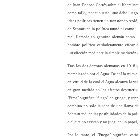
de Juan Donoso Cortés sobre el liberalism
como tal) y, por supuesto, uno debe luego 
ideas políticas tienen un transfondo teol
de Schmitt de la política mundial como un
real, llamada en genuino alemán como “da
hombre político verdaderamente eficaz e
jurisdicción mediante la simple medición
Tras las dos derrotas alemanas en 1918 y
reemplazado por el Agua. De ahí la nueva 
en virtud de la cual el Agua alcanza la vi
en gran medida en los efectos destructiv
"Piros" significa "fuego" en griego, y re
combina no sólo la idea de una llama dev
Schmitt reduce las posibilidades de la polí
o el aire no existan y no jueguen un pape
Por lo tanto, el "Fuego" significa vari