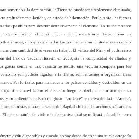
ora sometido a la dominación, la Tierra no puede ser simplemente eliminada,
era profundamente herida y en estado de hibernación. Por lo tanto, las fuerzas
 medios posibles para destruir definitivamente el elemento Tierra tácitamente
ocar explosiones en el continente, es decir, movilizar al fuego como un
llos mismos, sino que dejan a las fuerzas mercenarias contratadas en secreto
on una gran cantidad de jóvenes sin trabajo. El vértice del Mar y el poder aéreo
ión del Irak de Saddam Hussein en 2003, sin la complicidad de aliados y
 La guerra contra el Irak baasista no resultó una victoria completa para los
como no son poderes ligados a la Tierra, son renuentes a organizar áreas
anos. Por lo tanto, para mantener a los países vencidos y destruidos en un
dropolíticos movilizaron el elemento fuego, es decir, el terrorismo (con su
ios, y su ardiente fanatismo religioso - "ardiente" se deriva del latín "Ardere",
taques terroristas contra mercados del Bagdad chií son las acciones más atroces
a. El mismo patrón de violencia destructiva total se utilizará más adelante en
ómetra están disponibles y cuando no hay deseo de crear una nueva categoría