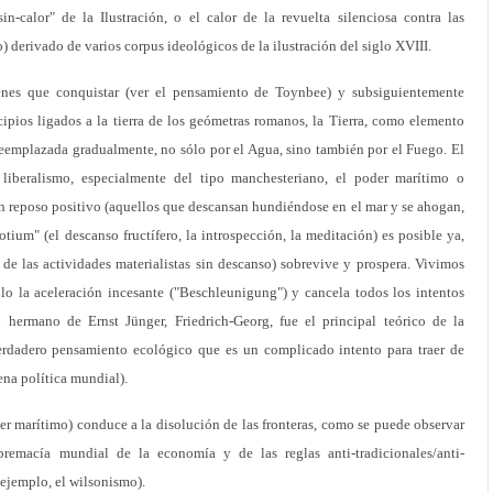
-sin-calor" de la Ilustración, o el calor de la revuelta silenciosa contra las
o) derivado de varios corpus ideológicos de la ilustración del siglo XVIII.
enes que conquistar (ver el pensamiento de Toynbee) y subsiguientemente
ipios ligados a la tierra de los geómetras romanos, la Tierra, como elemento
s reemplazada gradualmente, no sólo por el Agua, sino también por el Fuego. El
iberalismo, especialmente del tipo manchesteriano, el poder marítimo o
 en reposo positivo (aquellos que descansan hundiéndose en el mar y se ahogan,
otium" (el descanso fructífero, la introspección, la meditación) es posible ya,
l de las actividades materialistas sin descanso) sobrevive y prospera. Vivimos
o la aceleración incesante ("Beschleunigung") y cancela todos los intentos
l hermano de Ernst Jünger, Friedrich-Georg, fue el principal teórico de la
erdadero pensamiento ecológico que es un complicado intento para traer de
ena política mundial).
er marítimo) conduce a la disolución de las fronteras, como se puede observar
premacía mundial de la economía y de las reglas anti-tradicionales/anti-
r ejemplo, el wilsonismo).