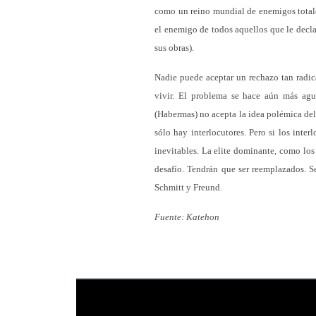
como un reino mundial de enemigos total
el enemigo de todos aquellos que le decl
sus obras).
Nadie puede aceptar un rechazo tan radic
vivir. El problema se hace aún más agud
(Habermas) no acepta la idea polémica de
sólo hay interlocutores. Pero si los inte
inevitables. La elite dominante, como los
desafío. Tendrán que ser reemplazados. S
Schmitt y Freund.
Fuente: Katehon