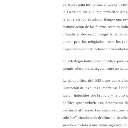
de estado para reemplazar el que se ha roto
la Tierra del antiguo Iraq también se dirig
la zona, siendo al mismo tiempo una rev
manipulación de las fuerzas secretas hidro
difundir el devorador Fuego fanático/ter
puerto para los refugiados, entre los cua
dagestaníes están directamente vinculados 
La estrategia hidro/talaso/política para e
enemistades tribales seguramente no es n
La piropolítica del ISIS tiene como efect
ilustración de las élites eurocráticas. Un
fueron inducidos por la hidro y la piro 
política que también está desprovista d
destinada al fracaso. Los estados europeo
sólo-luz", siendo solo débilmente desafi
siendo sometida a una doble agresión por 