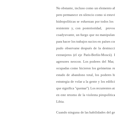
No obstante, incluso como un elemento ah
pero permanece en silencio como si estuvi
hidropolíticas se esfuerzan por todos los
resistente y, con posterioridad, prov
coadyuvante, un fuego que no manipulan e
para hacer los trabajos sucios en países c
pudo observarse después de la destrucc
extranjeros (el eje París-Berlín-Moscú).
agresores neocon. Los poderes del Mar, 
ocupadas como hicieron los geómetras rom
estado de abandono total, los poderes hi
estrategia de volar a la gente y los edific
que significa "quemar"). Los recurrentes a
en este retorno de la violenta piropolític
Libia.
Cuando ninguna de las habilidades del ge