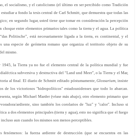
o, el socialismo, y el catolicismo (el último en ser percibido como Tradición
estudiar a fondo la tesis central de Carl Schmitt, que demuestra que todas las
ógico; en segundo lugar, usted tiene que tomar en consideración la percepción
 choque entre elementos primarios tales como la tierra y el agua. La política
s Politische”, está necesariamente ligada a la tierra, es continental, y el
s una especie de geómetra romano que organiza el territorio objeto de su
 del mismo.
 1945, la Tierra ya no fue el elemento central de la política mundial y fue
dialéctica subversiva y destructiva del “Land und Meer”, o la Tierra y el Mar,
ctoria al final. El diario de Schmitt editado póstumamente,
Glossarium
, insiste
os de los victoriosos "hidropolíticos" estadounidenses que todo lo abarcan.
presenta, según Michael Marder (véase más abajo), otro elemento primario que
oradora/ardiente, sino también los corolarios de "luz" y "calor". Incluso si
tica a dos elementos principales (tierra y agua), esto no significa que el fuego
l, incluso aun cuando los mismos son menos perceptibles.
os fenómenos: la fuerza ardiente de destrucción (que se encuentra en las