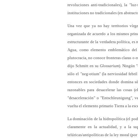
revoluciones anti-tradicionales), la "luz
instituciones no tradicionales (en abstract
Una vez que ya no hay territorios vírg
organizada de acuerdo a los mismos princ
estructurante de la verdadera política, e
Agua, como elemento emblemático del l
plutocracia, no conoce fronteras claras o
dijo Schmitt en su
Glossarium
). Ningún "
sólo el "neg-otium" (la nerviosidad febri
entonces en sociedades donde domina sól
razonables para desacelerar las cosas (e
"desaceleración" o "Entschleunigung", v
vuelta el elemento primario Tierra a la esc
La dominación de la hidropolítica (el pod
claramente en la actualidad, y a la su
telúricas/antipolíticas de la ley moral (po