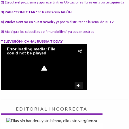
2) Ejecute el programa
y aparecerán tres Ubicaciones libres en la parte izquierda
3) Pulse "CONECTAR"
en la ubicación JAPÓN
4) Vuelva a entrar en nuestra web
y ya podrá disfrutar de la señal de RT TV
5) Maldiga
a los cabecillas del "mundo libre" y a sus ancestros
TELEVISIÓN - CANAL RUSSIA TODAY
EDITORIAL INCORRECTA