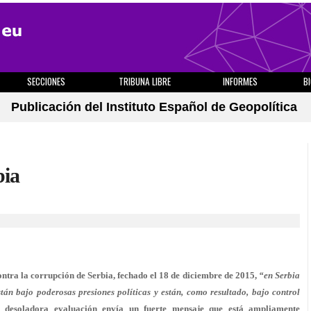
SECCIONES
TRIBUNA LIBRE
INFORMES
B
Publicación del Instituto Español de Geopolítica
bia
ontra la corrupción de Serbia, fechado el 18 de diciembre de 2015,
“en Serbia
án bajo poderosas presiones políticas y están, como resultado, bajo control
a desoladora evaluación envía un fuerte mensaje que está ampliamente