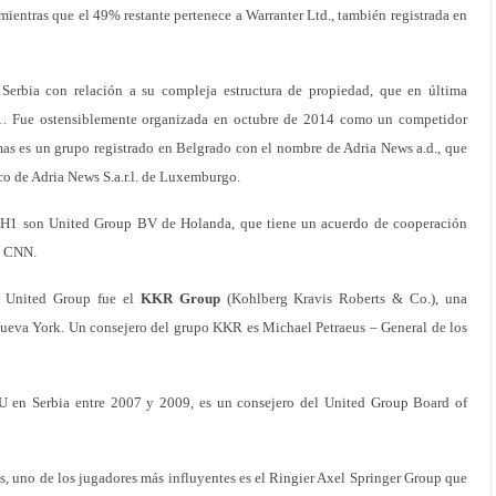
 mientras que el 49% restante pertenece a Warranter Ltd., también registrada en
Serbia con relación a su compleja estructura de propiedad, que en última
H1. Fue ostensiblemente organizada en octubre de 2014 como un competidor
rmas es un grupo registrado en Belgrado con el nombre de Adria News a.d., que
o de Adria News S.a.r.l. de Luxemburgo.
en H1 son United Group BV de Holanda, que tiene un acuerdo de cooperación
a CNN.
e United Group fue el
KKR Group
(Kohlberg Kravis Roberts & Co.), una
ueva York. Un consejero del grupo KKR es Michael Petraeus – General de los
 en Serbia entre 2007 y 2009, es un consejero del United Group Board of
s, uno de los jugadores más influyentes es el Ringier Axel Springer Group que