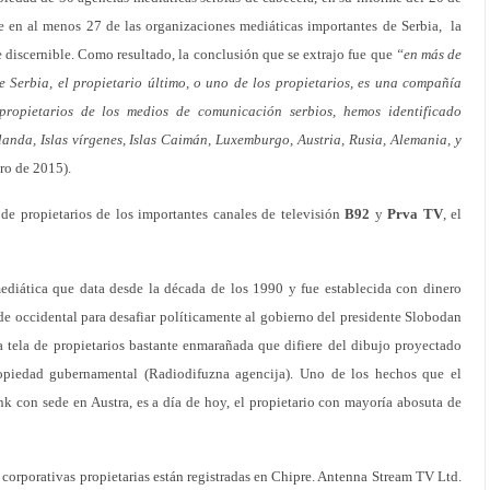
 en al menos 27 de las organizaciones mediáticas importantes de Serbia, la
 discernible. Como resultado, la conclusión que se extrajo fue que
“en más de
e Serbia, el propietario último, o uno de los propietarios, es una compañía
 propietarios de los medios de comunicación serbios, hemos identificado
anda, Islas vírgenes, Islas Caimán, Luxemburgo, Austria, Rusia, Alemania, y
ro de 2015).
a de propietarios de los importantes canales de televisión
B92
y
Prva TV
, el
ediática que data desde la década de los 1990 y fue establecida con dinero
e occidental para desafiar políticamente al gobierno del presidente Slobodan
 tela de propietarios bastante enmarañada que difiere del dibujo proyectado
ropiedad gubernamental (Radiodifuzna agencija). Uno de los hechos que el
k con sede en Austra, es a día de hoy, el propietario con mayoría abosuta de
 corporativas propietarias están registradas en Chipre. Antenna Stream TV Ltd.