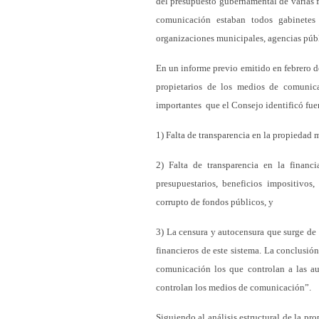
del presupuesto gubernamental de varias f
comunicación estaban todos gabinetes 
organizaciones municipales, agencias públ
En un informe previo emitido en febrero de
propietarios de los medios de comunica
importantes que el Consejo identificó fue
1) Falta de transparencia en la propiedad 
2) Falta de transparencia en la financ
presupuestarios, beneficios impositivos
corrupto de fondos públicos, y
3) La censura y autocensura que surge de l
financieros de este sistema. La conclusi
comunicación los que controlan a las aut
controlan los medios de comunicación”.
Siguiendo al análisis estructural de la pr