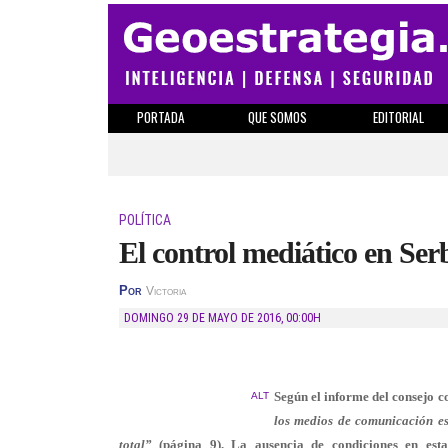
PORTADA
QUE SOMOS
EDITORIAL
POLÍTICA
El control mediático en Ser
Por
Victoria
DOMINGO 29 DE MAYO DE 2016
,
00:00H
Según el informe del consejo c
ALT
los medios de comunicación est
total”
(página 9). La ausencia de condiciones en est