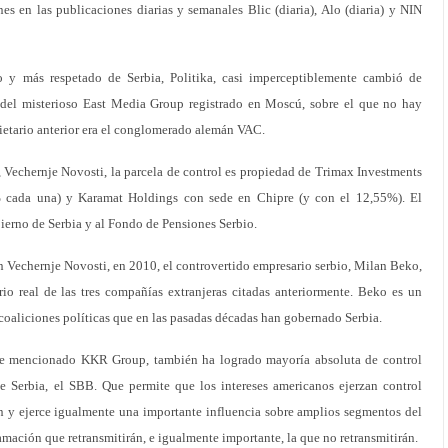
nes en las publicaciones diarias y semanales Blic (diaria), Alo (diaria) y NIN
o y más respetado de Serbia, Politika, casi imperceptiblemente cambió de
d del misterioso East Media Group registrado en Moscú, sobre el que no hay
ietario anterior era el conglomerado alemán VAC.
e, Vechernje Novosti, la parcela de control es propiedad de Trimax Investments
% cada una) y Karamat Holdings con sede en Chipre (y con el 12,55%). El
bierno de Serbia y al Fondo de Pensiones Serbio.
 Vechernje Novosti, en 2010, el controvertido empresario serbio, Milan Beko,
rio real de las tres compañías extranjeras citadas anteriormente. Beko es un
 coaliciones políticas que en las pasadas décadas han gobernado Serbia.
te mencionado KKR Group, también ha logrado mayoría absoluta de control
e Serbia, el SBB. Que permite que los intereses americanos ejerzan control
ón y ejerce igualmente una importante influencia sobre amplios segmentos del
ramación que retransmitirán, e igualmente importante, la que no retransmitirán.