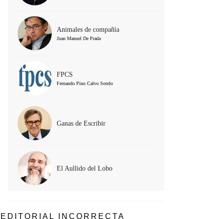
Animales de compañía
Juan Manuel De Prada
FPCS
Fernando Pino Calvo Sotelo
Ganas de Escribir
El Aullido del Lobo
EDITORIAL INCORRECTA