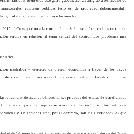
ormas. Entre las fuentes de este gasto gubernamental dirigido a los medios de
ministeriales, empresas públicas (esto es, de propiedad gubernamental),
icas, y otras agencias de gobierno relacionadas.
 2015, el Consejo contra la corrupción de Serbia se enfocó en la estructura de
ción serbios en relación al tema central del control. Los problemas más
ron:
mediática,
iación mediática y ejercicio de presión económica a través de los pagos
, y otros esquemas indirectos de financiación mediática basados en el uso
as reticencias de muchos editores en ser privados del estatus de beneficiarios
ón fundamental que el Consejo alcanzó es que en Serbia “no son los medios de
oridades y sus acciones sino, por el contrario, son las autoridades las que
opiedad de 50 agencias mediáticas serbias de cabecera, en su informe del 20 de