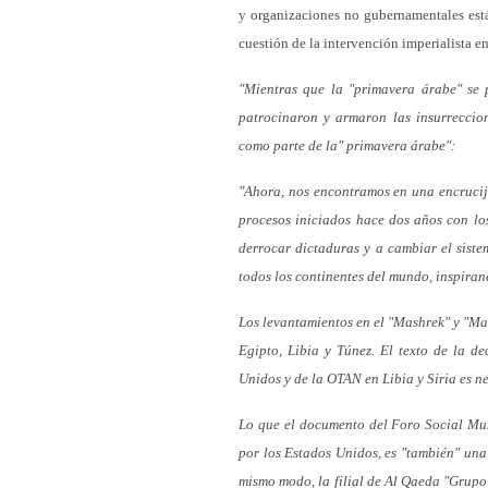
y organizaciones no gubernamentales está
cuestión de la intervención imperialista en
"Mientras que la "primavera árabe" se 
patrocinaron y armaron las insurreccio
como parte de la" primavera árabe":
"Ahora, nos encontramos en una encrucija
procesos iniciados hace dos años con l
derrocar dictaduras y a cambiar el siste
todos los continentes del mundo, inspiran
Los levantamientos en el "Mashrek" y "Mag
Egipto, Libia y Túnez. El texto de la d
Unidos y de la OTAN en Libia y Siria es n
Lo que el documento del Foro Social Mund
por los Estados Unidos, es "también" un
mismo modo, la filial de Al Qaeda "Grupo