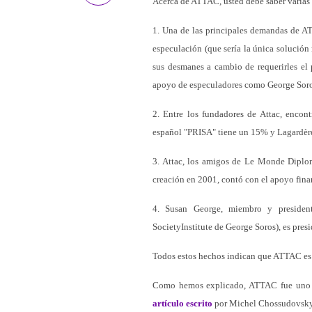
Acerca de ATTAC, usted debe saber varias 
1. Una de las principales demandas de ATT
especulación (que sería la única solución 
sus desmanes a cambio de requerirles el 
apoyo de especuladores como George Soro
2. Entre los fundadores de Attac, enco
español "PRISA" tiene un 15% y Lagardère
3. Attac, los amigos de Le Monde Diplom
creación en 2001, contó con el apoyo fina
4. Susan George, miembro y presidenta
SocietyInstitute de George Soros), es pre
Todos estos hechos indican que ATTAC es u
Como hemos explicado, ATTAC fue uno de
artículo escrito
por Michel Chossudovsky e