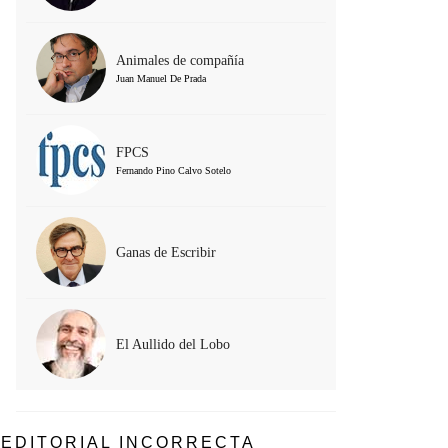
Animales de compañía
Juan Manuel De Prada
FPCS
Fernando Pino Calvo Sotelo
Ganas de Escribir
El Aullido del Lobo
EDITORIAL INCORRECTA