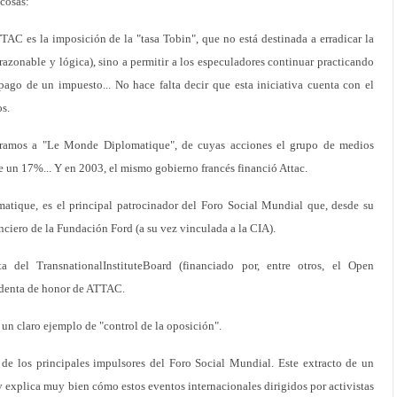
cosas:
AC es la imposición de la "tasa Tobin", que no está destinada a erradicar la
razonable y lógica), sino a permitir a los especuladores continuar practicando
pago de un impuesto... No hace falta decir que esta iniciativa cuenta con el
s.
ntramos a "Le Monde Diplomatique", de cuyas acciones el grupo de medios
 un 17%... Y en 2003, el mismo gobierno francés financió Attac.
atique, es el principal patrocinador del Foro Social Mundial que, desde su
nciero de la Fundación Ford (a su vez vinculada a la CIA).
 del TransnationalInstituteBoard (financiado por, entre otros, el Open
sidenta de honor de ATTAC.
n claro ejemplo de "control de la oposición".
 los principales impulsores del Foro Social Mundial. Este extracto de un
xplica muy bien cómo estos eventos internacionales dirigidos por activistas