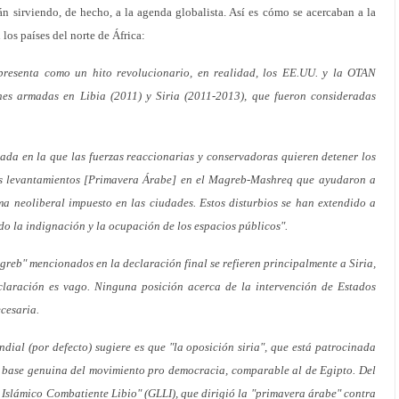
n sirviendo, de hecho, a la agenda globalista. Así es cómo se acercaban a la
 los países del norte de África:
presenta como un hito revolucionario, en realidad, los EE.UU. y la OTAN
nes armadas en Libia (2011) y Siria (2011-2013), que fueron consideradas
da en la que las fuerzas reaccionarias y conservadoras quieren detener los
os levantamientos [Primavera Árabe] en el Magreb-Mashreq que ayudaron a
ma neoliberal impuesto en las ciudades. Estos disturbios se han extendido a
do la indignación y la ocupación de los espacios públicos".
reb" mencionados en la declaración final se refieren principalmente a Siria,
eclaración es vago. Ninguna posición acerca de la intervención de Estados
ecesaria.
ial (por defecto) sugiere es que "la oposición siria", que está patrocinada
a base genuina del movimiento pro democracia, comparable al de Egipto. Del
 Islámico Combatiente Libio" (GLLI), que dirigió la "primavera árabe" contra