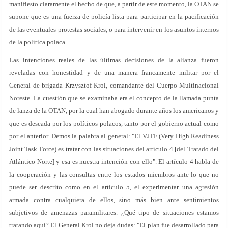
manifiesto claramente el hecho de que, a partir de este momento, la OTAN se
supone que es una fuerza de policía lista para participar en la pacificación
de las eventuales protestas sociales, o para intervenir en los asuntos internos
de la política polaca.
Las intenciones reales de las últimas decisiones de la alianza fueron
reveladas con honestidad y de una manera francamente militar por el
General de brigada Krzysztof Krol, comandante del Cuerpo Multinacional
Noreste. La cuestión que se examinaba era el concepto de la llamada punta
de lanza de la OTAN, por la cual han abogado durante años los americanos y
que es deseada por los políticos polacos, tanto por el gobierno actual como
por el anterior. Demos la palabra al general: "El VJTF (Very High Readiness
Joint Task Force) es tratar con las situaciones del artículo 4 [del Tratado del
Atlántico Norte] y esa es nuestra intención con ello". El artículo 4 habla de
la cooperación y las consultas entre los estados miembros ante lo que no
puede ser descrito como en el artículo 5, el experimentar una agresión
armada contra cualquiera de ellos, sino más bien ante sentimientos
subjetivos de amenazas paramilitares. ¿Qué tipo de situaciones estamos
tratando aquí? El General Krol no deja dudas: "El plan fue desarrollado para