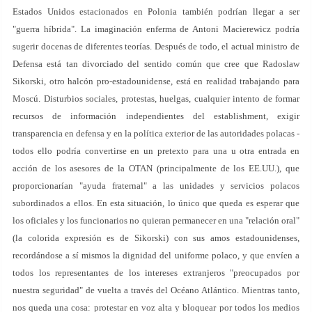
Estados Unidos estacionados en Polonia también podrían llegar a ser
"guerra híbrida". La imaginación enferma de Antoni Macierewicz podría
sugerir docenas de diferentes teorías. Después de todo, el actual ministro de
Defensa está tan divorciado del sentido común que cree que Radoslaw
Sikorski, otro halcón pro-estadounidense, está en realidad trabajando para
Moscú. Disturbios sociales, protestas, huelgas, cualquier intento de formar
recursos de información independientes del establishment, exigir
transparencia en defensa y en la política exterior de las autoridades polacas -
todos ello podría convertirse en un pretexto para una u otra entrada en
acción de los asesores de la OTAN (principalmente de los EE.UU.), que
proporcionarían "ayuda fraternal" a las unidades y servicios polacos
subordinados a ellos. En esta situación, lo único que queda es esperar que
los oficiales y los funcionarios no quieran permanecer en una "relación oral"
(la colorida expresión es de Sikorski) con sus amos estadounidenses,
recordándose a sí mismos la dignidad del uniforme polaco, y que envíen a
todos los representantes de los intereses extranjeros "preocupados por
nuestra seguridad" de vuelta a través del Océano Atlántico. Mientras tanto,
nos queda una cosa: protestar en voz alta y bloquear por todos los medios