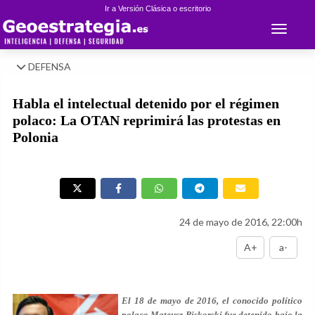
Ir a Versión Clásica o escritorio
Toggle 
DEFENSA
Habla el intelectual detenido por el régimen
polaco: La OTAN reprimirá las protestas en
Polonia
24 de mayo de 2016, 22:00h
A+
a-
El 18 de mayo de 2016, el conocido político
polaco Mateusz Piskorski fue detenido bajo la