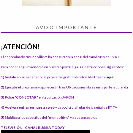
AVISO IMPORTANTE
¡ATENCIÓN!
El denominado "mundo libre" ha censurado la señal del canal ruso de TV RT.
Para poder seguir viéndolo en nuestro portal siga las instrucciones siguientes:
1) Instale
en su ordenador el programa gratuito Proton VPN desde
aquí:
2) Ejecute el programa
y aparecerán tres Ubicaciones libres en la parte izquierda
3) Pulse "CONECTAR"
en la ubicación JAPÓN
4) Vuelva a entrar en nuestra web
y ya podrá disfrutar de la señal de RT TV
5) Maldiga
a los cabecillas del "mundo libre" y a sus ancestros
TELEVISIÓN - CANAL RUSSIA TODAY