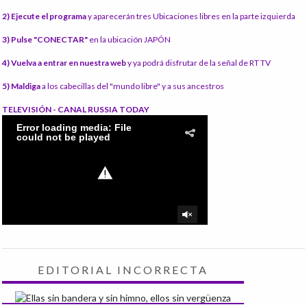
2) Ejecute el programa
y aparecerán tres Ubicaciones libres en la parte izquierda
3) Pulse "CONECTAR"
en la ubicación JAPÓN
4) Vuelva a entrar en nuestra web
y ya podrá disfrutar de la señal de RT TV
5) Maldiga
a los cabecillas del "mundo libre" y a sus ancestros
TELEVISIÓN - CANAL RUSSIA TODAY
EDITORIAL INCORRECTA