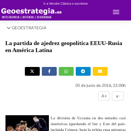
Ir a Versión Clásica o escritorio
Toggle 
GEOESTRATEGIA
La partida de ajedrez geopolítica EEUU-Rusia
en América Latina
05 de junio de 2016, 22:00h
A+
a-
La división de Ucrania en dos mitades casi
simétricas (quedando el Sur y Este del país-
incluida Crimea- bajo la órbita rusa mientras