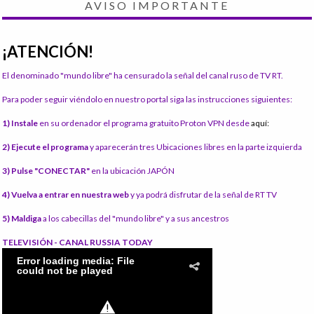
AVISO IMPORTANTE
¡ATENCIÓN!
El denominado "mundo libre" ha censurado la señal del canal ruso de TV RT.
Para poder seguir viéndolo en nuestro portal siga las instrucciones siguientes:
1) Instale
en su ordenador el programa gratuito Proton VPN desde
aquí:
2) Ejecute el programa
y aparecerán tres Ubicaciones libres en la parte izquierda
3) Pulse "CONECTAR"
en la ubicación JAPÓN
4) Vuelva a entrar en nuestra web
y ya podrá disfrutar de la señal de RT TV
5) Maldiga
a los cabecillas del "mundo libre" y a sus ancestros
TELEVISIÓN - CANAL RUSSIA TODAY