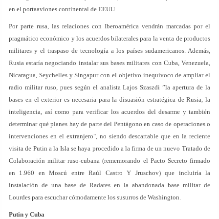
en el portaaviones continental de EEUU.
Por parte rusa, las relaciones con Iberoamérica vendrán marcadas por el
pragmático económico y los acuerdos bilaterales para la venta de productos
militares y el traspaso de tecnología a los países sudamericanos. Además,
Rusia estaría negociando instalar sus bases militares con Cuba, Venezuela,
Nicaragua, Seychelles y Singapur con el objetivo inequívoco de ampliar el
radio militar ruso, pues según el analista Lajos Szaszdi ”la apertura de la
bases en el exterior es necesaria para la disuasión estratégica de Rusia, la
inteligencia, así como para verificar los acuerdos del desarme y también
determinar qué planes hay de parte del Pentágono en caso de operaciones o
intervenciones en el extranjero", no siendo descartable que en la reciente
visita de Putin a la Isla se haya procedido a la firma de un nuevo Tratado de
Colaboración militar ruso-cubana (rememorando el Pacto Secreto firmado
en 1.960 en Moscú entre Raúl Castro Y Jruschov) que incluiría la
instalación de una base de Radares en la abandonada base militar de
Lourdes para escuchar cómodamente los susurros de Washington.
Putin y Cuba