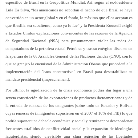
específico de Brasil en la Geopolítica Mundial. Así, según el ex-Presidente
Lula Da Silva, “los americanos no soportan el hecho de que Brasil se haya
convertido en un actor global y en el fondo, lo máximo que ellos aceptan es
que Brasilia sea subalterno, como ya lo fue” y la Presidenta Rousseff exigió
a Estados Unidos explicaciones convincentes de las razones de la Agencia
de Seguridad Nacional (NSA) para presuntamente violar las redes de
computadoras de la petrolera estatal Petrobras y tras su enérgico discurso en
la apertura de la 68 Asamblea General de las Naciones Unidas (ONU), con lo
que se granjeó la enemistad de la Administración Obama que procederá a la
implementación del "caos constructivo" en Brasil para desestabilizar su
mandato presidencial (impeachement).
Por último, la agudización de la crisis económica podría dar lugar a una
severa constricción de las exportaciones de productos iberoamericanos y de
la entrada de remesas de los emigrantes (sobre todo en Ecuador y Bolivia
cuyas remesas de inmigrantes supusieron en el 2007 el 10% del PIB) lo que
podría suponer una debacle económica y social y terminar por desencadenar
frecuentes estallidos de conflictividad social y la expansión de ideologías
izquierdistas, siendo previsible una clara regresión de las libertades