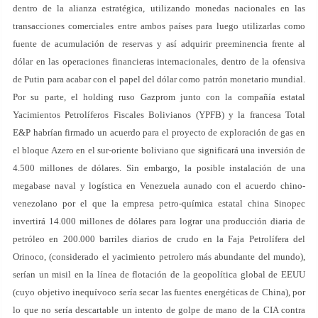
dentro de la alianza estratégica, utilizando monedas nacionales en las
transacciones comerciales entre ambos países para luego utilizarlas como
fuente de acumulación de reservas y así adquirir preeminencia frente al
dólar en las operaciones financieras internacionales, dentro de la ofensiva
de Putin para acabar con el papel del dólar como patrón monetario mundial.
Por su parte, el holding ruso Gazprom junto con la compañía estatal
Yacimientos Petrolíferos Fiscales Bolivianos (YPFB) y la francesa Total
E&P habrían firmado un acuerdo para el proyecto de exploración de gas en
el bloque Azero en el sur-oriente boliviano que significará una inversión de
4.500 millones de dólares. Sin embargo, la posible instalación de una
megabase naval y logística en Venezuela aunado con el acuerdo chino-
venezolano por el que la empresa petro-química estatal china Sinopec
invertirá 14.000 millones de dólares para lograr una producción diaria de
petróleo en 200.000 barriles diarios de crudo en la Faja Petrolífera del
Orinoco, (considerado el yacimiento petrolero más abundante del mundo),
serían un misil en la línea de flotación de la geopolítica global de EEUU
(cuyo objetivo inequívoco sería secar las fuentes energéticas de China), por
lo que no sería descartable un intento de golpe de mano de la CIA contra