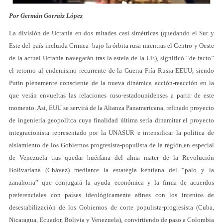
Por Germán Gorraiz López
La división de Ucrania en dos mitades casi simétricas (quedando el Sur y
Este del país-incluida Crimea- bajo la órbita rusa mientras el Centro y Oeste
de la actual Ucrania navegarán tras la estela de la UE), significó “de facto”
el retorno al endemismo recurrente de la Guerra Fría Rusia-EEUU, siendo
Putin plenamente consciente de la nueva dinámica acción-reacción en la
que verán envueltas las relaciones ruso-estadounidenses a partir de este
momento. Así, EUU se servirá de la Alianza Panamericana, refinado proyecto
de ingeniería geopolítca cuya finalidad última sería dinamitar el proyecto
integracionista representado por la UNASUR e intensificar la política de
aislamiento de los Gobiernos progresista-populista de la región,en especial
de Venezuela tras quedar huérfana del alma mater de la Revolución
Bolivariana (Chávez) mediante la estategia kentiana del “palo y la
zanahoria” que conjugará la ayuda económica y la firma de acuerdos
preferenciales con países ideológicamente afines con los intentos de
desestabilización de los Gobiernos de corte populista-progresista (Cuba,
Nicaragua, Ecuador, Bolivia y Venezuela), convirtiendo de paso a Colombia