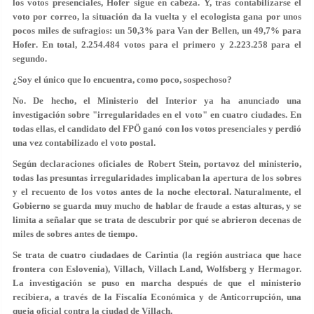
los votos presenciales, Hofer sigue en cabeza. Y, tras contabilizarse el
voto por correo, la situación da la vuelta y el ecologista gana por unos
pocos miles de sufragios:
un 50,3% para Van der Bellen, un 49,7% para
Hofer
. En total, 2.254.484 votos para el primero y 2.223.258 para el
segundo.
¿Soy el único que lo encuentra, como poco, sospechoso?
No. De hecho, el Ministerio del Interior ya ha anunciado una
investigación sobre
"irregularidades en el voto"
en cuatro ciudades. En
todas ellas, el candidato del FPÖ ganó con los votos presenciales y perdió
una vez contabilizado el voto postal.
Según declaraciones oficiales de Robert Stein, portavoz del ministerio,
todas las presuntas irregularidades implicaban la apertura de los sobres
y el recuento de los votos antes de la noche electoral. Naturalmente, el
Gobierno se guarda muy mucho de hablar de fraude a estas alturas, y se
limita a señalar que se trata de descubrir por qué se abrieron decenas de
miles de sobres antes de tiempo.
Se trata de cuatro ciudadaes de Carintia (la región austriaca que hace
frontera con Eslovenia), Villach, Villach Land, Wolfsberg y Hermagor.
La investigación se puso en marcha después de que el ministerio
recibiera, a través de la Fiscalía Económica y de Anticorrupción, una
queja oficial contra la ciudad de Villach.