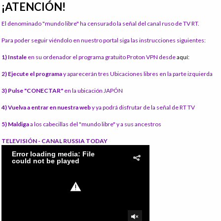
¡ATENCIÓN!
El denominado "mundo libre" ha censurado la señal del canal ruso de TV RT.
Para poder seguir viéndolo en nuestro portal siga las instrucciones siguientes:
1) Instale
en su ordenador el programa gratuito Proton VPN desde
aquí:
2) Ejecute el programa
y aparecerán tres Ubicaciones libres en la parte izquierda
3) Pulse "CONECTAR"
en la ubicación JAPÓN
4) Vuelva a entrar en nuestra web
y ya podrá disfrutar de la señal de RT TV
5) Maldiga
a los cabecillas del "mundo libre" y a sus ancestros
TELEVISIÓN - CANAL RUSSIA TODAY