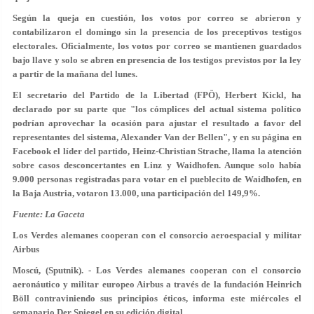
Según la queja en cuestión,
los votos por correo se abrieron y
contabilizaron el domingo sin la presencia de los preceptivos testigos
electorales
. Oficialmente, los votos por correo se mantienen guardados
bajo llave y solo se abren en presencia de los testigos previstos por la ley
a partir de la mañana del lunes.
El secretario del Partido de la Libertad (FPÖ), Herbert Kickl, ha
declarado por su parte que
"los cómplices del actual sistema político
podrían aprovechar la ocasión para ajustar el resultado a favor del
representantes del sistema
, Alexander Van der Bellen", y en su página en
Facebook el líder del partido, Heinz-Christian Strache, llama la atención
sobre casos desconcertantes en Linz y Waidhofen. Aunque solo había
9.000 personas registradas para votar en el pueblecito de Waidhofen, en
la Baja Austria, votaron 13.000, una participación del 149,9%.
Fuente: La Gaceta
Los Verdes alemanes cooperan con el consorcio aeroespacial y militar
Airbus
Moscú, (Sputnik). - Los Verdes alemanes cooperan con el consorcio
aeronáutico y militar europeo Airbus a través de la fundación Heinrich
Böll contraviniendo sus principios éticos, informa este miércoles el
semanario Der Spiegel en su edición digital.