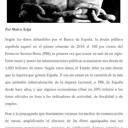
Por Malco Arija
Según los datos difundidos por el Banco de España, la deuda pública
española superó en el primer trimestre de 2016 el 100 por ciento del
Producto Interior Bruto (PIB), la primera vez que ocurre en más de un siglo.
Entre enero y marzo las administraciones públicas acumularon una deuda de
1,095 billones de euros. Según estos datos, el Estado debe ya más dinero
que la riqueza que genera España. Y eso sin entrar en la cuestión de la más
que probable sobrevaloración de la riqueza nacional, o PIB, de España
desde hace años, y que algunos economistas cifran un 20% inferior a los
datos oficiales en base a los indicadores de actividad, de fiscalidad y de
empleo.
Pese a la propaganda que diariamente votiman los medios de comunicación
de masas, amplificando el discurso de las élites agazapadas tras sus
organismos transnacionales, agencias de calificación, bancos centrales y