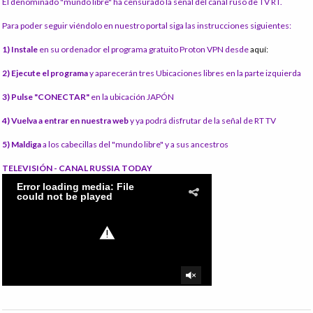
El denominado "mundo libre" ha censurado la señal del canal ruso de TV RT.
Para poder seguir viéndolo en nuestro portal siga las instrucciones siguientes:
1) Instale
en su ordenador el programa gratuito Proton VPN desde
aquí:
2) Ejecute el programa
y aparecerán tres Ubicaciones libres en la parte izquierda
3) Pulse "CONECTAR"
en la ubicación JAPÓN
4) Vuelva a entrar en nuestra web
y ya podrá disfrutar de la señal de RT TV
5) Maldiga
a los cabecillas del "mundo libre" y a sus ancestros
TELEVISIÓN - CANAL RUSSIA TODAY