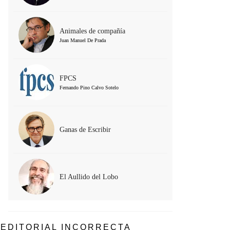
Animales de compañía
Juan Manuel De Prada
FPCS
Fernando Pino Calvo Sotelo
Ganas de Escribir
El Aullido del Lobo
EDITORIAL INCORRECTA