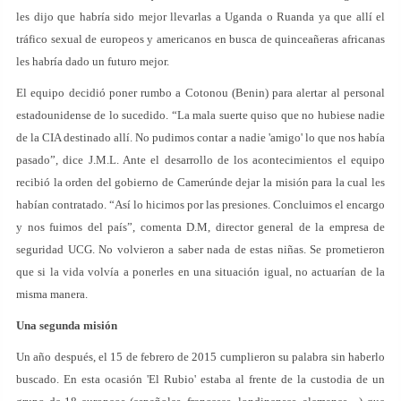
les dijo que habría sido mejor llevarlas a Uganda o Ruanda ya que allí el
tráfico sexual de europeos y americanos en busca de quinceañeras africanas
les habría dado un futuro mejor.
El equipo decidió poner rumbo a Cotonou (Benin) para alertar al personal
estadounidense de lo sucedido. “La mala suerte quiso que no hubiese nadie
de la CIA destinado allí. No pudimos contar a nadie 'amigo' lo que nos había
pasado”, dice J.M.L. Ante el desarrollo de los acontecimientos el equipo
recibió la orden del gobierno de Camerúnde dejar la misión para la cual les
habían contratado. “Así lo hicimos por las presiones. Concluimos el encargo
y nos fuimos del país”, comenta D.M, director general de la empresa de
seguridad UCG. No volvieron a saber nada de estas niñas. Se prometieron
que si la vida volvía a ponerles en una situación igual, no actuarían de la
misma manera.
Una segunda misión
Un año después, el 15 de febrero de 2015 cumplieron su palabra sin haberlo
buscado. En esta ocasión 'El Rubio' estaba al frente de la custodia de un