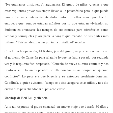
“No queríamos prisioneros”, argumenta. El grupo de niñas -gracias a que
estos vigilantes privados siempre llevan a un paramédico para lo que pueda
pasar- fue inmediatamente atendido tanto por ellos como por los 18
europeos que, aunque estaban atónitos por lo que estaban viviendo, no
dudaron en arrancarse las mangas de sus camisas para ofrecérselas como
vendas y torniquetes y así parar la sangre que manaba de sus partes más
íntimas. “Estaban destrozadas por tanta brutalidad”,recalca.
Concluida la operación, 'El Rubio', jefe del grupo, se puso en contacto con
el gobierno de Camerún para relatarle lo que les había pasado por segunda
vez y la respuesta fue inesperada. “Canceló de nuevo nuestro contrato y nos
invitó a salir lo antes posible de allí con las niñas porque no querían
conflictos”. Lo peor era que Nigeria y su entonces presidente Jonathan
Goodluck, a quien avisaron, “tampoco quiso acoger a estas niñas y nos dio
cuatro días para abandonar el país con ellas”.
Un viaje de Red Bull y silencio
Ante tal respuesta el grupo comenzó un nuevo viaje que duraría 30 días y
recorrería cuatro países hasta llegar a Mauritania donde un contacto les iba a