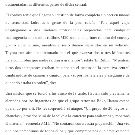
desmontadas las diferentes partes de dicha central.
El convoy tenía que llegar a su destino de forma completa sin caer en manos
de terroristas, ladrones o gente de la peor calaña. “Para aquel viaje
desplegamos a dos tiradores profesionales preparados para cualquier
contingencia con sendos calibres M50, uno en el primer camión del convoy
y otro en el último, mientras el resto íbamos repartidos en un vehículo
Toyota con aire acondicionado con el que avanzar dos o tres kilómetros
para comprobar que nadie saldría a asaltarnos”, relata 'El Rubio'. “Mientras,
otros dos integrantes estaban situados en el medio de la comitiva central
cambiándose de camión a camión para ver por los laterales y asegurarse de
que todo estaba en orden”, dice.
Una misión que se torció a las cinco de la tarde. Habían sido previamente
alertados por los lugareños de que el grupo terrorista Boko Haram estaba
operando por allí. No les sorprendió el ataque. “Un grupo de 20 negros en
chanclas y armados salió de la selva a la carretera para asaltarnos y robarnos
el material”, recuerda J.M.L. “No contaron con nuestra preparación. Una vez
que nos defendimos de todos ellos y que comprobamos que efectivamente