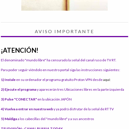
AVISO IMPORTANTE
¡ATENCIÓN!
El denominado "mundo libre" ha censurado la señal del canal ruso de TV RT.
Para poder seguir viéndolo en nuestro portal siga las instrucciones siguientes:
1) Instale
en su ordenador el programa gratuito Proton VPN desde
aquí:
2) Ejecute el programa
y aparecerán tres Ubicaciones libres en la parte izquierda
3) Pulse "CONECTAR"
en la ubicación JAPÓN
4) Vuelva a entrar en nuestra web
y ya podrá disfrutar de la señal de RT TV
5) Maldiga
a los cabecillas del "mundo libre" y a sus ancestros
TELEVISIÓN - CANAL RUSSIA TODAY