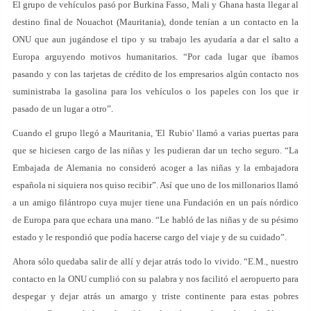
El grupo de vehículos pasó por Burkina Fasso, Mali y Ghana hasta llegar al
destino final de Nouachot (Mauritania), donde tenían a un contacto en la
ONU que aun jugándose el tipo y su trabajo les ayudaría a dar el salto a
Europa arguyendo motivos humanitarios. “Por cada lugar que íbamos
pasando y con las tarjetas de crédito de los empresarios algún contacto nos
suministraba la gasolina para los vehículos o los papeles con los que ir
pasado de un lugar a otro”.
Cuando el grupo llegó a Mauritania, 'El Rubio' llamó a varias puertas para
que se hiciesen cargo de las niñas y les pudieran dar un techo seguro. “La
Embajada de Alemania no consideró acoger a las niñas y la embajadora
española ni siquiera nos quiso recibir”. Así que uno de los millonarios llamó
a un amigo filántropo cuya mujer tiene una Fundación en un país nórdico
de Europa para que echara una mano. “Le habló de las niñas y de su pésimo
estado y le respondió que podía hacerse cargo del viaje y de su cuidado”.
Ahora sólo quedaba salir de allí y dejar atrás todo lo vivido. “E.M., nuestro
contacto en la ONU cumplió con su palabra y nos facilitó el aeropuerto para
despegar y dejar atrás un amargo y triste continente para estas pobres