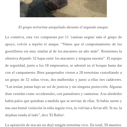
El grupo terrorista aniquilado durante el segundo ataque.
La comitiva, esta vez compuesta por 11 'camisas negras' más el grupo de
apoyo, volvió a repeler el ataque. “Vimos que el comportamiento de los
guerrilleros era muy similar al de los atacantes un año atrás”. Resistimos la
ofensiva dejando 32 bajas entre los atacantes y ninguna nuestra”. El equipo
de seguridad, junto a los 18 empresarios, se adentró en el bosque hasta dar
con el campamento. Bien parapetados vieron a 28 terroristas custodiando a
un grupo de 32 niñas vivas, dos malheridas y junto a ellas tres cadáveres.
“Las tenían juntas bajo un sol de justicia y sin ninguna protección. Algunas
iban vestidas como occidentales, con pantalones y camisetas. A su alrededor
había palos que quitaban a medida que se servían de ellas. Si había suerte y
tras una brutal violación la niña seguía viva, la volvían a llevar allí. Si no, la
dejaban tirada al lado”, dice 'El Rubio'.
La operación de rescate no dejó ningún terrorista vivo. En total, 50 muertos.