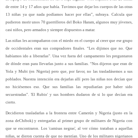
de entre 14 y 17 años que había. Tuvimos que dejar los cuerpos de las otras
13 niñas ya que nada podíamos hacer por ellas”, subraya. Calcula que
pudieron morir unos 70 guerrilleros del Boko Haram, algunos muy jóvenes,
casi niños, pero armados y siempre dispuestos a matar.
Las niñas les acompañaron con el miedo en el cuerpo al creer que ese grupo
de occidentales eran sus compradores finales. “Les dijimos que no. Que
habíamos ido a liberarlas”. Una vez fuera del campamento les preguntaron
de dónde eran para llevarlas junto a sus familias. “Nos dijeron que eran de
Yola y Mubi (en Nigeria) pero que, por favor, no las trasladásemos a sus
poblados. Nuestra intención era dejarlas allí pero las niñas nos decían que
no hiciésemos eso. Que sus familias las repudiarían por haber sido
secuestradas”. 'El Rubio' y sus hombres dudaron de si lo que decían era
cierto.
Decidieron trasladarlas a la frontera entre Camerún y Nigeria (justo en la
zona deChibok) y entregarlas al primer grupo de militares de Nigeria con
que se encontraron. Los 'camisas negras', al ver cómo trataban a aquellas
niñas, se dieron cuenta de que no mentían. Uno de los militares nigerianos