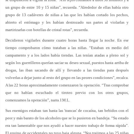
un grupo de entre 10 y 15 niñas”, recuerda. “Alrededor de ellas había otro
grupo de 13 cadáveres de niñas a las que les habían cortado los pechos,
abierto el estómago y les habían destrozado sus partes al violarlas y
martirizarlas con botellas de cristal rotas”, recuerda.
Decidieron vigilarles durante cuatro horas hasta llegar la noche. En ese
tiempo comprobaron cómo trataban a las niñas. “Estaban en medio del
campamento y a los lados había tiendas. Las tenían atadas a pleno sol y
según los guerrilleros querían saciar su deseo sexual, puestos hasta arriba de
drogas, las iban sacando de allí y llevando a las tiendas para después
volverlas a dejar junto al resto del grupo en las peores condiciones”, recalca.
A las 22 horas aproximadamente comenzaron la operación. “Tras comprobar
que no habían escuchado el tiroteo previo con los otros grupos,
comenzamos la operación”, narra J.M.L.
Sus enemigos estaban tan hasta las 'trancas' de cocaína, tan bebidos con el
peor y más barato de los alcoholes que se lo pusieron en bandeja. “Su estado
era tan lamentable que nos ayudó a hacer nuestro trabajo de forma rápida”.
El equipo de occidentales no tuvo baja alguna. “Nos trajimos a las 25 niñas