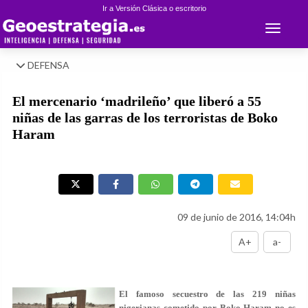
Ir a Versión Clásica o escritorio
Toggle 
DEFENSA
El mercenario ‘madrileño’ que liberó a 55
niñas de las garras de los terroristas de Boko
Haram
09 de junio de 2016, 14:04h
A+
a-
El famoso secuestro de las 219 niñas
nigerianas cometido por Boko Haram no es