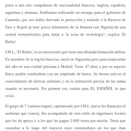
junto a mis seis compañeros de nacionalidad francesa, inglesa, española,
argentina y alemana. Estábamos realizando un encargo para el gobierno de
Camerún, que nos había derivado la protección y traslado a la Reserva de
Faro y Kojoli (a muy pocos kilómetros de la frontera con Nigeria) de una
central termoeléctrica para dotar a la zona de tecnología”, explica 'El
Rubio'.
J.M.L., 'El Rubio', es un mercenario que tiene una dilatada formación militar.
Ex miembro de la legión francesa, nació en Argentina pero pasa temporadas
del año en una ciudad próxima a Madrid. Tiene 47 años y por su aspecto
físico podría confundirse con un empleado de banca. Su fuerza está en el
conocimiento de tácticas militares y en la utilización precisa de las armas
cuando es necesario. Por primera vez cuenta para EL ESPAÑOL lo que
vivió.
El grupo de 7 'camisas negras', capitaneado por J.M.L. (así se les llama por el
uniforme que visten), iba acompañado de otro retén de nigerianos locales
que les da apoyo y a los que les pagan 2.000 euros por misión. Tenía que
custodiar a lo largo del trayecto once contenedores en los que iban