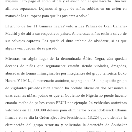
mujeres. Otro pagó el combustible y el avión con el que hacerlo. Una vez
allí nos separamos. Dejamos al grupo de niñas subidas en un avión en
manos de los europeos para que las pusieran a salvo”.
El grupo de los 11 'camisas negras' voló a Las Palmas de Gran Canaria-
Madrid y de ahí a sus respectivos países. Ahora estas niñas están a salvo de
sus salvajes captores. Les queda el duro trabajo de olvidarse, si es que
alguna vez pueden, de su pasado.
Mientras, en algún lugar de la denominada África Negra, aún quedan
decenas de niñas que seguramente estarán siendo violadas, drogadas,
abusadas de formas inimaginables por integrantes del grupo terrorista Boko
Haram. Y J.M.L., el mercenario anónimo, se pregunta: “Si un pequeño grupo
de vigilantes privados bien armado ha podido liberar en dos ocasiones a
unas cuantas niñas, ¿cómo es que el Gobierno de Nigeria no puede hacerlo
cuando recibe de países como EEUU por ejemplo 24 vehículos antiminas
valorados en 11.000.000 dólares para eliminarlos o cuandoBarack Obama
firmaba en su día la Orden Ejecutiva Presidencial 13.224 que ordenaba la
eliminación del grupo terrorista y solicitaba la detención de Abubakar