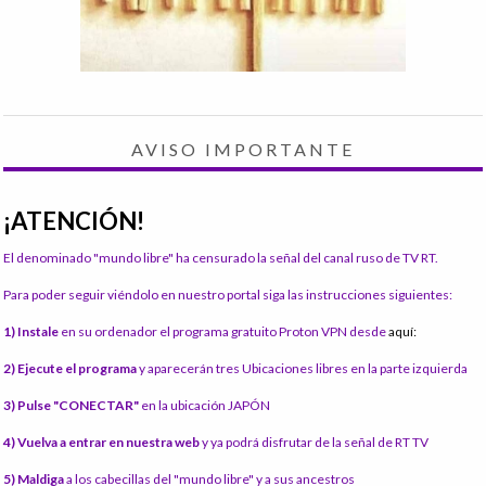
AVISO IMPORTANTE
¡ATENCIÓN!
El denominado "mundo libre" ha censurado la señal del canal ruso de TV RT.
Para poder seguir viéndolo en nuestro portal siga las instrucciones siguientes:
1) Instale
en su ordenador el programa gratuito Proton VPN desde
aquí:
2) Ejecute el programa
y aparecerán tres Ubicaciones libres en la parte izquierda
3) Pulse "CONECTAR"
en la ubicación JAPÓN
4) Vuelva a entrar en nuestra web
y ya podrá disfrutar de la señal de RT TV
5) Maldiga
a los cabecillas del "mundo libre" y a sus ancestros