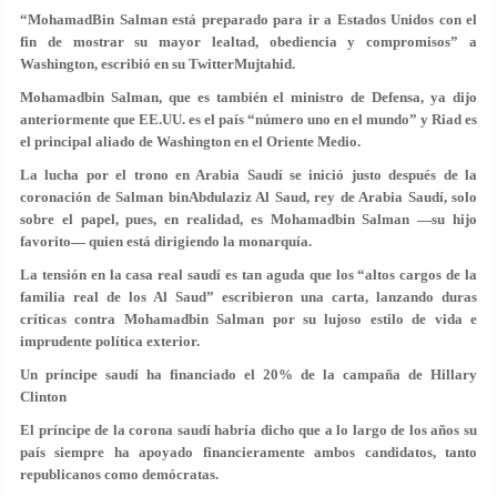
“MohamadBin Salman está preparado para ir a Estados Unidos con el
fin de mostrar su mayor lealtad, obediencia y compromisos” a
Washington, escribió en su TwitterMujtahid.
Mohamadbin Salman, que es también el ministro de Defensa, ya dijo
anteriormente que EE.UU. es el país “número uno en el mundo” y Riad es
el principal aliado de Washington en el Oriente Medio.
La lucha por el trono en Arabia Saudí se inició justo después de la
coronación de Salman binAbdulaziz Al Saud, rey de Arabia Saudí, solo
sobre el papel, pues,
en realidad, es Mohamadbin Salman —su hijo
favorito— quien está dirigiendo la monarquía
.
La tensión en la casa real saudí es tan aguda que los “altos cargos de la
familia real de los Al Saud” escribieron una carta, lanzando duras
críticas contra Mohamadbin Salman por su lujoso estilo de vida e
imprudente política exterior.
Un príncipe saudí ha financiado el 20% de la campaña de Hillary
Clinton
El príncipe de la corona saudí habría dicho que a lo largo de los años su
país siempre ha apoyado financieramente ambos candidatos, tanto
republicanos como demócratas.