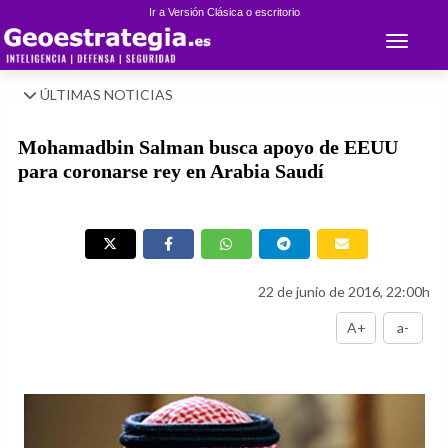
Ir a Versión Clásica o escritorio
Toggle 
ÚLTIMAS NOTICIAS
Mohamadbin Salman busca apoyo de EEUU
para coronarse rey en Arabia Saudí
22 de junio de 2016, 22:00h
A+
a-