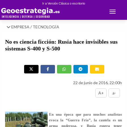
Ir a Versión Clásica o escritorio
Toggle 
EMPRESA / TECNOLOGÍA
No es ciencia ficción: Rusia hace invisibles sus
sistemas S-400 y S-500
22 de junio de 2016, 22:00h
A+
a-
En una época que para muchos analistas
evoca la “Guerra Fría”, la cautela es un
arma poderosa, y Rusia espera tener