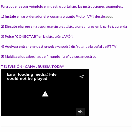
Para poder seguir viéndolo en nuestro portal siga las instrucciones siguientes:
1) Instale
en su ordenador el programa gratuito Proton VPN desde
aquí:
2) Ejecute el programa
y aparecerán tres Ubicaciones libres en la parte izquierda
3) Pulse "CONECTAR"
en la ubicación JAPÓN
4) Vuelva a entrar en nuestra web
y ya podrá disfrutar de la señal de RT TV
5) Maldiga
a los cabecillas del "mundo libre" y a sus ancestros
TELEVISIÓN - CANAL RUSSIA TODAY