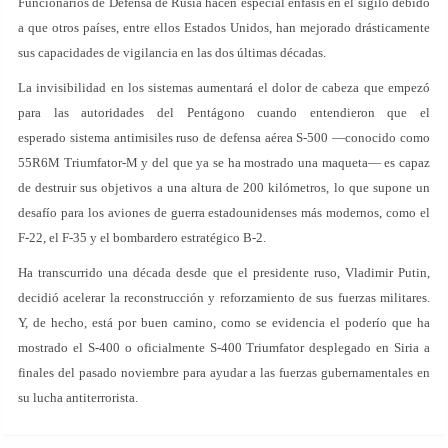
Funcionarios de Defensa de Rusia hacen especial énfasis en el sigilo debido
a que otros países, entre ellos Estados Unidos, han mejorado drásticamente
sus capacidades de vigilancia en las dos últimas décadas.
La invisibilidad en los sistemas aumentará el dolor de cabeza que empezó
para las autoridades del Pentágono cuando entendieron que el
esperado sistema antimisiles ruso de defensa aérea S-500 —conocido como
55R6M Triumfator-M y del que ya se ha mostrado una maqueta— es capaz
de destruir sus objetivos a una altura de 200 kilómetros, lo que supone un
desafío para los aviones de guerra estadounidenses más modernos, como el
F-22, el F-35 y el bombardero estratégico B-2.
Ha transcurrido una década desde que el presidente ruso, Vladimir Putin,
decidió acelerar la reconstrucción y reforzamiento de sus fuerzas militares.
Y, de hecho, está por buen camino, como se evidencia el poderío que ha
mostrado el S-400 o oficialmente S-400 Triumfator desplegado en Siria a
finales del pasado noviembre para ayudar a las fuerzas gubernamentales en
su lucha antiterrorista.