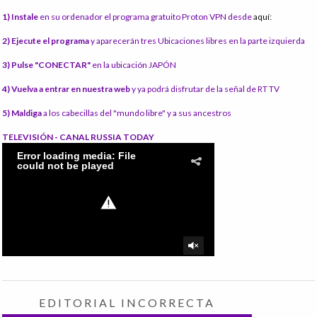
1) Instale
en su ordenador el programa gratuito Proton VPN desde
aquí:
2) Ejecute el programa
y aparecerán tres Ubicaciones libres en la parte izquierda
3) Pulse "CONECTAR"
en la ubicación JAPÓN
4) Vuelva a entrar en nuestra web
y ya podrá disfrutar de la señal de RT TV
5) Maldiga
a los cabecillas del "mundo libre" y a sus ancestros
TELEVISIÓN - CANAL RUSSIA TODAY
EDITORIAL INCORRECTA