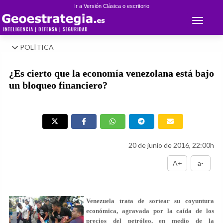
Ir a Versión Clásica o escritorio
Toggle 
POLÍTICA
¿Es cierto que la economía venezolana está bajo
un bloqueo financiero?
20 de junio de 2016, 22:00h
A+
a-
Venezuela trata de sortear su coyuntura
económica, agravada por la caída de los
precios del petróleo, en medio de la