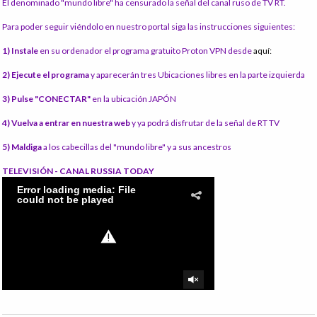
El denominado "mundo libre" ha censurado la señal del canal ruso de TV RT.
Para poder seguir viéndolo en nuestro portal siga las instrucciones siguientes:
1) Instale
en su ordenador el programa gratuito Proton VPN desde
aquí:
2) Ejecute el programa
y aparecerán tres Ubicaciones libres en la parte izquierda
3) Pulse "CONECTAR"
en la ubicación JAPÓN
4) Vuelva a entrar en nuestra web
y ya podrá disfrutar de la señal de RT TV
5) Maldiga
a los cabecillas del "mundo libre" y a sus ancestros
TELEVISIÓN - CANAL RUSSIA TODAY