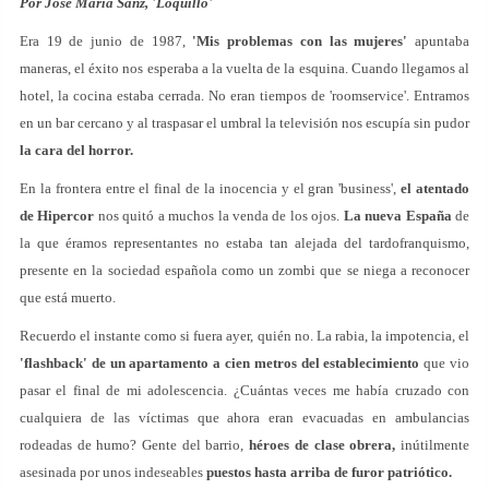
Por José María Sanz, 'Loquillo'
Era 19 de junio de 1987,
'Mis problemas con las mujeres'
apuntaba
maneras, el éxito nos esperaba a la vuelta de la esquina. Cuando llegamos al
hotel, la cocina estaba cerrada. No eran tiempos de 'roomservice'. Entramos
en un bar cercano y al traspasar el umbral la televisión nos escupía sin pudor
la cara del horror.
En la frontera entre el final de la inocencia y el gran 'business',
el atentado
de Hipercor
nos quitó a muchos la venda de los ojos.
La nueva España
de
la que éramos representantes no estaba tan alejada del tardofranquismo,
presente en la sociedad española como un zombi que se niega a reconocer
que está muerto.
Recuerdo el instante como si fuera ayer, quién no. La rabia, la impotencia, el
'flashback' de un apartamento a cien metros del establecimiento
que vio
pasar el final de mi adolescencia. ¿Cuántas veces me había cruzado con
cualquiera de las víctimas que ahora eran evacuadas en ambulancias
rodeadas de humo? Gente del barrio,
héroes de clase obrera,
inútilmente
asesinada por unos indeseables
puestos hasta arriba de furor patriótico.