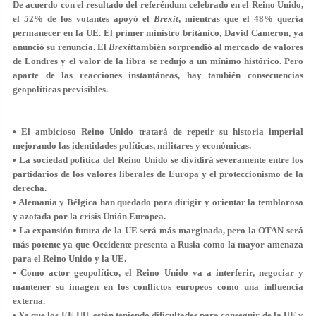
De acuerdo con el resultado del referéndum celebrado en el Reino Unido,
el 52% de los votantes apoyó el
Brexit
, mientras que el 48% quería
permanecer en la UE. El primer ministro británico, David Cameron, ya
anunció su renuncia. El
Brexit
también sorprendió al mercado de valores
de Londres y el valor de la libra se redujo a un mínimo histórico. Pero
aparte de las reacciones instantáneas, hay también consecuencias
geopolíticas previsibles.
• El ambicioso Reino Unido tratará de repetir su historia imperial
mejorando las identidades políticas, militares y económicas.
• La sociedad política del Reino Unido se dividirá severamente entre los
partidarios de los valores liberales de Europa y el proteccionismo de la
derecha.
• Alemania y Bélgica han quedado para dirigir y orientar la temblorosa
y azotada por la crisis Unión Europea.
• La expansión futura de la UE será más marginada, pero la OTAN será
más potente ya que Occidente presenta a Rusia como la mayor amenaza
para el Reino Unido y la UE.
• Como actor geopolítico, el Reino Unido va a interferir, negociar y
mantener su imagen en los conflictos europeos como una influencia
externa.
• Ya que los EE.UU. están teniendo dificultades para conseguir de la UE y