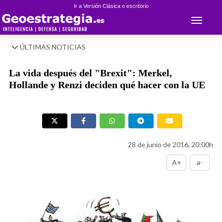
Ir a Versión Clásica o escritorio
Toggle 
ÚLTIMAS NOTICIAS
La vida después del "Brexit": Merkel,
Hollande y Renzi deciden qué hacer con la UE
28 de junio de 2016, 20:00h
A+
a-