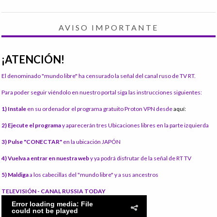
AVISO IMPORTANTE
¡ATENCIÓN!
El denominado "mundo libre" ha censurado la señal del canal ruso de TV RT.
Para poder seguir viéndolo en nuestro portal siga las instrucciones siguientes:
1) Instale
en su ordenador el programa gratuito Proton VPN desde
aquí:
2) Ejecute el programa
y aparecerán tres Ubicaciones libres en la parte izquierda
3) Pulse "CONECTAR"
en la ubicación JAPÓN
4) Vuelva a entrar en nuestra web
y ya podrá disfrutar de la señal de RT TV
5) Maldiga
a los cabecillas del "mundo libre" y a sus ancestros
TELEVISIÓN - CANAL RUSSIA TODAY