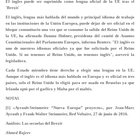
El ingles puede ser suprimido como lengua oficial de la UE tras el
'Brexit'
El inglés, lengua más hablada del mundo y principal idioma de trabajo
en las instituciones de la Unión Europea, puede dejar de ser oficial en el
bloque comunitario una vez que se consume la salida del Reino Unido de
la UE, ha afirmado Danuta Hubner, presidenta del comité de Asuntos
Constitucionales del Parlamento Europeo, informa Reuters. "El inglés es
uno de nuestros idiomas oficiales ya que fue solicitado por el Reino
Unido. Si no tenemos al Reino Unido, no tenemos inglés", aseveró la
legisladora.
Cada Estado miembro tiene derecho a elegir una lengua en la UE.
Aunque el inglés es el idioma más hablado en Europa y es oficial en tres
países, solo el Reino Unido lo eligió para ser usado en Bruselas ya que
Irlanda optó por el gaélico y Malta por el maltés.
NOTAS
[1] «Ayrault-Steinmeier “Nueva Europa” proyecto», por Jean-Marc
Ayrault y Frank-Walter Steinmeier, Red Voltaire, 27 de junio de 2016.
Análisis: Las secuelas del Brexit
Ahmed Rajeev