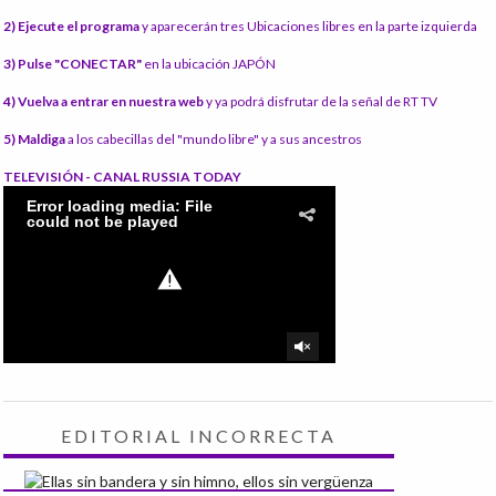
2) Ejecute el programa
y aparecerán tres Ubicaciones libres en la parte izquierda
3) Pulse "CONECTAR"
en la ubicación JAPÓN
4) Vuelva a entrar en nuestra web
y ya podrá disfrutar de la señal de RT TV
5) Maldiga
a los cabecillas del "mundo libre" y a sus ancestros
TELEVISIÓN - CANAL RUSSIA TODAY
EDITORIAL INCORRECTA