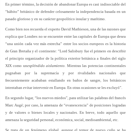
En primer término, la decisión de abandonar Europa es casi indisociable del
“hábito” británico de defender celosamente la independencia basada en un
pasado glorioso y en su carácter geopolítico insular y marítimo.
Como bien nos recuerda el experto David Mathieson, una de las razones que
explica que Londres no se encuentre entre las capitales de Europa que desea
“una unión cada vez más estrecha” entre los socios europeos es la historia
de Gran Bretaña y el continente: “Lord Salisbury fue el primero en describir
el principio organizador de la política exterior británica a finales del siglo
XIX como un
espléndido aislamiento
. Mientras las potencias continentales
pugnaban por la supremacía y por rivalidades nacionales que
frecuentemente acababan estallando en baños de sangre, los británicos
intentaban evitar intervenir en Europa. En otras ocasiones se les excluyó”.
En segundo lugar, “los nuevos miedos”, para utilizar las palabras del francés
Marc Augé; por caso, la amenaza de “evanescencia” de posiciones logradas
y de valores o bienes locales y nacionales. En breve, todo aquello que
amenaza la seguridad personal, económica, social, medioambiental, etc.
Se trata de un fenómeno global, aunque el temor de nuevo cuño se ha