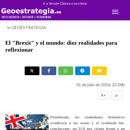
Ir a Versión Clásica o escritorio
Toggle 
GEOESTRATEGIA
El "Brexit" y el mundo: diez realidades para
reflexionar
01 de julio de 2016, 22:00h
A+
a-
Finalmente, los ciudadanos británicos
acudieron a las urnas y el resultado fue
concluyente: un 51,9 por ciento frente a un