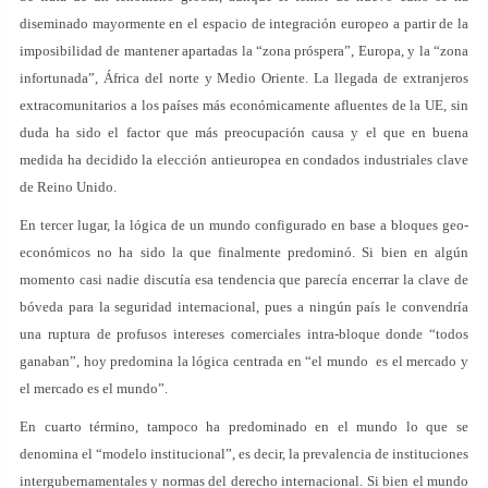
diseminado mayormente en el espacio de integración europeo a partir de la
imposibilidad de mantener apartadas la “zona próspera”, Europa, y la “zona
infortunada”, África del norte y Medio Oriente. La llegada de extranjeros
extracomunitarios a los países más económicamente afluentes de la UE, sin
duda ha sido el factor que más preocupación causa y el que en buena
medida ha decidido la elección antieuropea en condados industriales clave
de Reino Unido.
En tercer lugar, la lógica de un mundo configurado en base a bloques geo-
económicos no ha sido la que finalmente predominó. Si bien en algún
momento casi nadie discutía esa tendencia que parecía encerrar la clave de
bóveda para la seguridad internacional, pues a ningún país le convendría
una ruptura de profusos intereses comerciales intra-bloque donde “todos
ganaban”, hoy predomina la lógica centrada en “el mundo es el mercado y
el mercado es el mundo”.
En cuarto término, tampoco ha predominado en el mundo lo que se
denomina el “modelo institucional”, es decir, la prevalencia de instituciones
intergubernamentales y normas del derecho internacional. Si bien el mundo