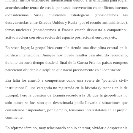
implicar menos estabilidad internacional debido a la dificultad para lograr
acuerdos sobre temas de escala, por caso, intervención en conflictos internos
(consideremos Siria), cuestiones estratégicas (consideremos las
desavenencias entre Estados Unidos y Rusia por el escudo antimisilístico),
temas nucleares (consideremos si Francia estaría dispuesta a compartir su
activo nuclear con otros socios del espacio posnacional europeo), etc.
En sexto lugar, la geopolítica continúa siendo una disciplina central en la
política internacional. Aunque hoy puede resultar casi absurdo recordarlo,
durante un buen tiempo desde el final de la Guerra Fría los países europeos
parecieron olvidar la disciplina que nació precisamente en el continente.
Esa falta los arrastró a comportarse como una suerte de “potencia civil-
institucional”, una categoría no registrada en la historia (y menos en la de
Europa). Pero la cuestión de Ucrania recordó a la UE que la geopolítica no
solo nunca se fue, sino que desestimarla podía llevarla a situaciones que
consideraba “superadas”, por ejemplo, tensiones interestatales en el propio
continente.
En séptimo término, muy relacionado con lo anterior, olvidar o despreciar la