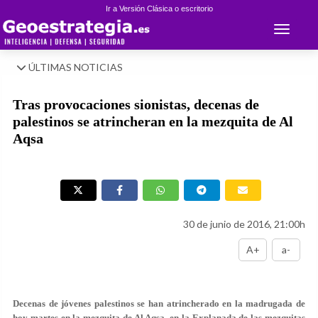
Ir a Versión Clásica o escritorio
Toggle 
ÚLTIMAS NOTICIAS
Tras provocaciones sionistas, decenas de
palestinos se atrincheran en la mezquita de Al
Aqsa
30 de junio de 2016, 21:00h
A+
a-
Decenas de jóvenes palestinos se han atrincherado en la madrugada de
hoy martes en la mezquita de Al Aqsa, en la Explanada de las mezquitas