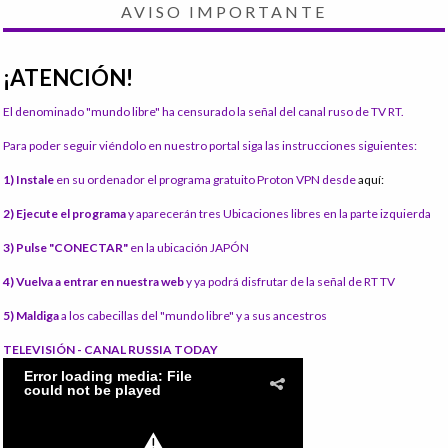
AVISO IMPORTANTE
¡ATENCIÓN!
El denominado "mundo libre" ha censurado la señal del canal ruso de TV RT.
Para poder seguir viéndolo en nuestro portal siga las instrucciones siguientes:
1) Instale
en su ordenador el programa gratuito Proton VPN desde
aquí:
2) Ejecute el programa
y aparecerán tres Ubicaciones libres en la parte izquierda
3) Pulse "CONECTAR"
en la ubicación JAPÓN
4) Vuelva a entrar en nuestra web
y ya podrá disfrutar de la señal de RT TV
5) Maldiga
a los cabecillas del "mundo libre" y a sus ancestros
TELEVISIÓN - CANAL RUSSIA TODAY