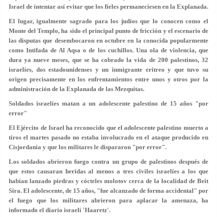
Israel de intentar así evitar que los fieles permaneciesen en la Explanada.
El lugar, igualmente sagrado para los judíos que lo conocen como el
Monte del Templo, ha sido el principal punto de fricción y el escenario de
las disputas que desembocaron en octubre en la conocida popularmente
como Intifada de Al Aqsa o de los cuchillos. Una ola de violencia, que
dura ya nueve meses, que se ha cobrado la vida de 200 palestinos, 32
israelíes, dos estadounidenses y un inmigrante eritreo y que tuvo su
origen precisamente en los enfrentamientos entre unos y otros por la
administración de la Explanada de las Mezquitas.
Soldados israelíes matan a un adolescente palestino de 15 años "por
error"
El Ejército de Israel ha reconocido que el adolescente palestino muerto a
tiros el martes pasado no estaba involucrado en el ataque producido en
Cisjordania y que los militares le dispararon "por error".
Los soldados abrieron fuego contra un grupo de palestinos después de
que estos causaran heridas al menos a tres civiles israelíes a los que
habían lanzado piedras y cócteles molotov cerca de la localidad de Beit
Sira. El adolescente, de 15 años, "fue alcanzado de forma accidental" por
el fuego que los militares abrieron para aplacar la amenaza, ha
informado el diario israelí 'Haaretz'.