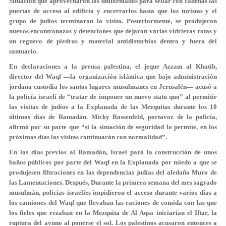
Situación que aprovecharon los uniformados para sellar con cadenas las
puertas de acceso al edificio y encerrarlos hasta que los turistas y el
grupo de judíos terminaron la visita. Posteriormente, se produjeron
nuevos encontronazos y detenciones que dejaron varias vidrieras rotas y
un reguero de piedras y material antidisturbios dentro y fuera del
santuario.
En declaraciones a la prensa palestina, el jeque Azzam al Khatib,
director del Waqf —la organización islámica que bajo administración
jordana custodia los santos lugares musulmanes en Jerusalén— acusó a
la policía israelí de “tratar de imponer un nuevo statu quo” al permitir
las visitas de judíos a la Explanada de las Mezquitas durante los 10
últimos días de Ramadán. Micky Rossenfeld, portavoz de la policía,
afirmó por su parte que “si la situación de seguridad lo permite, en los
próximos días las visitas continuarán con normalidad”.
En los días previos al Ramadán, Israel paró la construcción de unos
baños públicos por parte del Waqf en la Explanada por miedo a que se
produjesen filtraciones en las dependencias judías del aledaño Muro de
las Lamentaciones. Después, Durante la primera semana del mes sagrado
musulmán, policías israelíes impidieron el acceso durante varios días a
los camiones del Waqf que llevaban las raciones de comida con las que
los fieles que rezaban en la Mezquita de Al Aqsa iniciarían el Iftar, la
ruptura del ayuno al ponerse el sol. Los palestinos acusaron entonces a