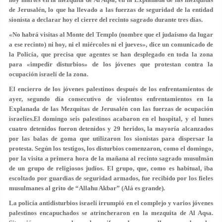
de Jerusalén, lo que ha llevado a las fuerzas de seguridad de la entidad
sionista a declarar hoy el cierre del recinto sagrado durante tres días.
«No habrá visitas al Monte del Templo (nombre que el judaísmo da lugar
a ese recinto) ni hoy, ni el miércoles ni el jueves», dice un comunicado de
la Policía, que precisa que agentes se han desplegado en toda la zona
para «impedir disturbios» de los jóvenes que protestan contra la
ocupación israelí de la zona.
El encierro de los jóvenes palestinos después de los enfrentamientos de
ayer, segundo día consecutivo de violentos enfrentamientos en la
Explanada de las Mezquitas de Jerusalén con las fuerzas de ocupación
israelíes.El domingo seis palestinos acabaron en el hospital, y el lunes
cuatro detenidos fueron detenidos y 29 heridos, la mayoría alcanzados
por las balas de goma que utilizaron los sionistas para dispersar la
protesta. Según los testigos, los disturbios comenzaron, como el domingo,
por la visita a primera hora de la mañana al recinto sagrado musulmán
de un grupo de religiosos judíos. El grupo, que, como es habitual, iba
escoltado por guardias de seguridad armados, fue recibido por los fieles
musulmanes al grito de “Allahu Akbar” (Alá es grande).
La policía antidisturbios israelí irrumpió en el complejo y varios jóvenes
palestinos encapuchados se atrincheraron en la mezquita de Al Aqsa.