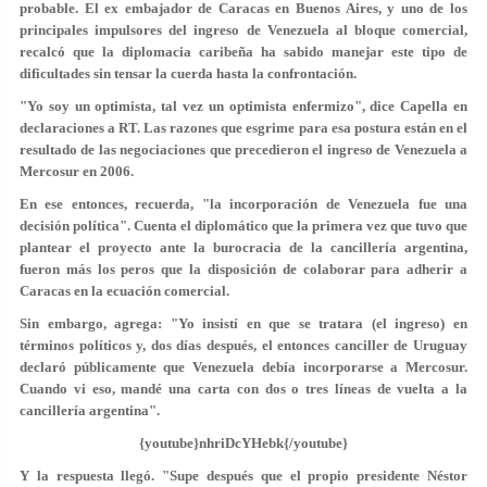
probable. El ex embajador de Caracas en Buenos Aires, y uno de los
principales impulsores del ingreso de Venezuela al bloque comercial,
recalcó que la diplomacia caribeña ha sabido manejar este tipo de
dificultades sin tensar la cuerda hasta la confrontación.
"Yo soy un optimista, tal vez un optimista enfermizo", dice Capella en
declaraciones a RT. Las razones que esgrime para esa postura están en el
resultado de las negociaciones que precedieron el ingreso de Venezuela a
Mercosur en 2006.
En ese entonces, recuerda, "la incorporación de Venezuela fue una
decisión política". Cuenta el diplomático que la primera vez que tuvo que
plantear el proyecto ante la burocracia de la cancillería argentina,
fueron más los peros que la disposición de colaborar para adherir a
Caracas en la ecuación comercial.
Sin embargo, agrega: "Yo insistí en que se tratara (el ingreso) en
términos políticos y, dos días después, el entonces canciller de Uruguay
declaró públicamente que Venezuela debía incorporarse a Mercosur.
Cuando vi eso, mandé una carta con dos o tres líneas de vuelta a la
cancillería argentina".
{youtube}nhriDcYHebk{/youtube}
Y la respuesta llegó. "Supe después que el propio presidente Néstor