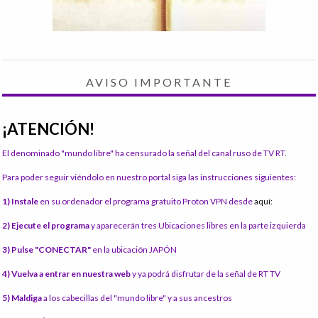
AVISO IMPORTANTE
¡ATENCIÓN!
El denominado "mundo libre" ha censurado la señal del canal ruso de TV RT.
Para poder seguir viéndolo en nuestro portal siga las instrucciones siguientes:
1) Instale
en su ordenador el programa gratuito Proton VPN desde
aquí:
2) Ejecute el programa
y aparecerán tres Ubicaciones libres en la parte izquierda
3) Pulse "CONECTAR"
en la ubicación JAPÓN
4) Vuelva a entrar en nuestra web
y ya podrá disfrutar de la señal de RT TV
5) Maldiga
a los cabecillas del "mundo libre" y a sus ancestros