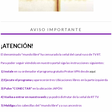
AVISO IMPORTANTE
¡ATENCIÓN!
El denominado "mundo libre" ha censurado la señal del canal ruso de TV RT.
Para poder seguir viéndolo en nuestro portal siga las instrucciones siguientes:
1) Instale
en su ordenador el programa gratuito Proton VPN desde
aquí:
2) Ejecute el programa
y aparecerán tres Ubicaciones libres en la parte izquierda
3) Pulse "CONECTAR"
en la ubicación JAPÓN
4) Vuelva a entrar en nuestra web
y ya podrá disfrutar de la señal de RT TV
5) Maldiga
a los cabecillas del "mundo libre" y a sus ancestros