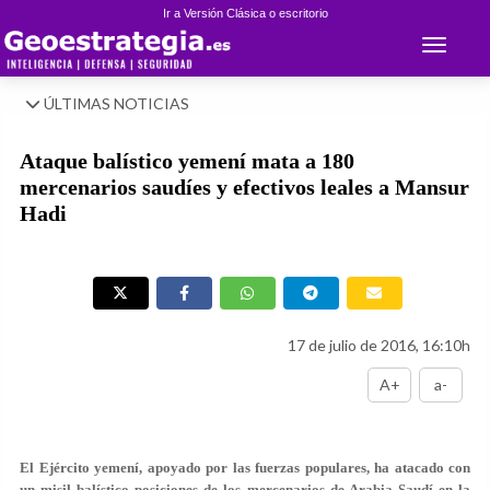
Ir a Versión Clásica o escritorio
Toggle 
ÚLTIMAS NOTICIAS
Ataque balístico yemení mata a 180
mercenarios saudíes y efectivos leales a Mansur
Hadi
17 de julio de 2016, 16:10h
A+
a-
El Ejército yemení, apoyado por las fuerzas populares, ha atacado con
un misil balístico posiciones de los mercenarios de Arabia Saudí en la